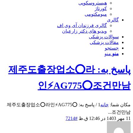
هیستروسکوپی
کورتاژ
میومکتومی
گالری
گالری فرزندان آی وی اف
ویدیو های دکتر زارعیان
سوالات پزشکی
مقالات پزشکی
جستجو
منو
منو
پاسخ به: 제주도출장업소⭕라
인⚡AG775​​​​​​​⭕조건만남
مکان شما:
خانه
1
/
پاسخ به: 제주도출장업소⭕라인⚡AG775​​​​​​​⭕
조건만남...
11 مهر 1403 در 12:46 ق.ظ
#7214