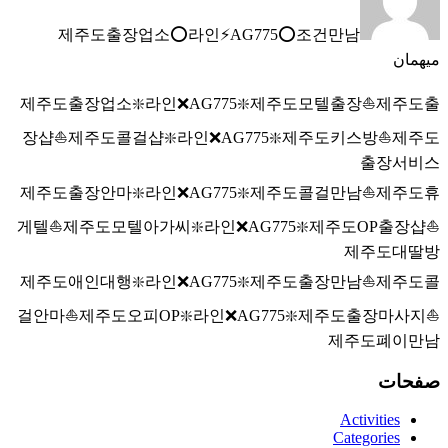
제주도출장업소⭕라인⚡AG775​​​​​​​⭕조건만남
میهمان
제주도출장업소❇️라인❌AG775​​​​​​​❇️제주도모텔출장⛵제주도출
장샵⛵제주도콜걸샵❇️라인❌AG775​​​​​​​❇️제주도키스방⛵제주도
출장서비스
제주도출장안마❇️라인❌AG775​​​​​​​❇️제주도콜걸만남⛵제주도휴
게텔⛵제주도모텔아가씨❇️라인❌AG775​​​​​​​❇️제주도OP출장샵⛵
제주도대딸방
제주도애인대행❇️라인❌AG775​​​​​​​❇️제주도출장만남⛵제주도콜
걸안마⛵제주도오피OP❇️라인❌AG775​​​​​​​❇️제주도출장마사지⛵
제주도폐이만남
صفحات
Activities
Categories