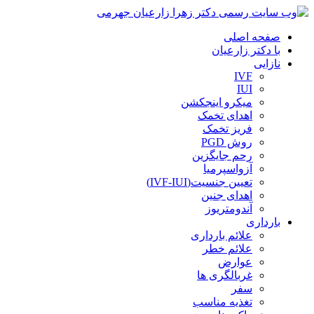
صفحه اصلی
با دکتر زارعیان
نازایی
IVF
IUI
میکرو اینجکشن
اهدای تخمک
فریز تخمک
روش PGD
رحم جایگزین
آزواسپرمیا
تعیین جنسیت(IVF-IUI)
اهدای جنین
آندومتریوز
بارداری
علائم بارداری
علائم خطر
عوارض
غربالگری ها
سفر
تغذیه مناسب