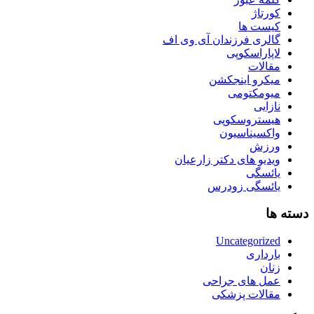
کورتاژ
کیست ها
گالری فرزندان آی وی اف
لاپاراسکوپی
مقالات
میکرو اینجکشن
میومکتومی
نازایی
هیستروسکوپی
واکسیناسیون
ورزش
ویدیو های دکتر زارعیان
یائسگی
یائسگی زودرس
دسته ها
Uncategorized
بارداری
زنان
عمل های جراحی
مقالات پزشکی