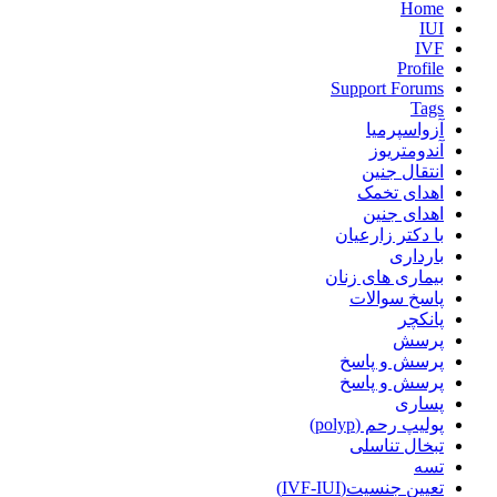
Home
IUI
IVF
Profile
Support Forums
Tags
آزواسپرمیا
آندومتریوز
انتقال جنین
اهدای تخمک
اهدای جنین
با دکتر زارعیان
بارداری
بیماری های زنان
پاسخ سوالات
پانکچر
پرسش
پرسش و پاسخ
پرسش و پاسخ
پساری
پولیپ رحم (polyp)
تبخال تناسلی
تسه
تعیین جنسیت(IVF-IUI)