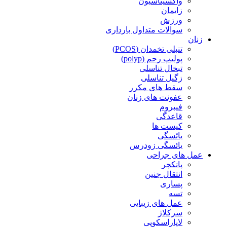
واکسیناسیون
زایمان
ورزش
سوالات متداول بارداری
زنان
تنبلی تخمدان (PCOS)
پولیپ رحم (polyp)
تبخال تناسلی
زگیل تناسلی
سقط های مکرر
عفونت های زنان
فیبروم
قاعدگی
کیست ها
یائسگی
یائسگی زودرس
عمل های جراحی
پانکچر
انتقال جنین
پساری
تسه
عمل های زیبایی
سرکلاژ
لاپاراسکوپی