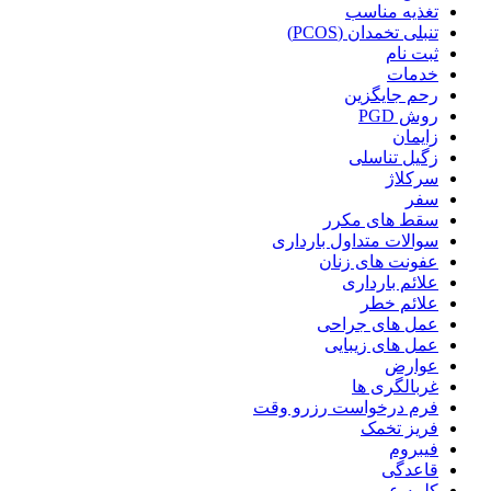
تغذیه مناسب
تنبلی تخمدان (PCOS)
ثبت نام
خدمات
رحم جایگزین
روش PGD
زایمان
زگیل تناسلی
سرکلاژ
سفر
سقط های مکرر
سوالات متداول بارداری
عفونت های زنان
علائم بارداری
علائم خطر
عمل های جراحی
عمل های زیبایی
عوارض
غربالگری ها
فرم درخواست رزرو وقت
فریز تخمک
فیبروم
قاعدگی
کلمه عبور