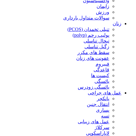
واکسیناسیون
زایمان
ورزش
سوالات متداول بارداری
زنان
تنبلی تخمدان (PCOS)
پولیپ رحم (polyp)
تبخال تناسلی
زگیل تناسلی
سقط های مکرر
عفونت های زنان
فیبروم
قاعدگی
کیست ها
یائسگی
یائسگی زودرس
عمل های جراحی
پانکچر
انتقال جنین
پساری
تسه
عمل های زیبایی
سرکلاژ
لاپاراسکوپی