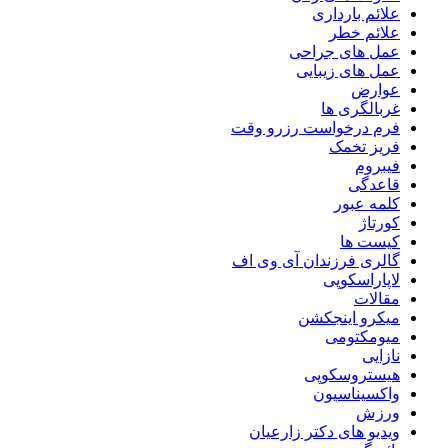
علائم بارداری
علائم خطر
عمل های جراحی
عمل های زیبایی
عوارض
غربالگری ها
فرم درخواست رزرو وقت
فریز تخمک
فیبروم
قاعدگی
کلمه عبور
کورتاژ
کیست ها
گالری فرزندان آی وی اف
لاپاراسکوپی
مقالات
میکرو اینجکشن
میومکتومی
نازایی
هیستروسکوپی
واکسیناسیون
ورزش
ویدیو های دکتر زارعیان