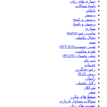
بیماری های زنان
پاسخ سوالات
پانکچر
پرسش
پرسش و پاسخ
پرسش و پاسخ
پساری
پولیپ رحم (polyp)
تبخال تناسلی
تسه
تعیین جنسیت(IVF-IUI)
تغذیه مناسب
تنبلی تخمدان (PCOS)
ثبت نام
خدمات
رحم جایگزین
روش PGD
زایمان
زگیل تناسلی
سرکلاژ
سفر
سقط های مکرر
سوالات متداول بارداری
عفونت های زنان