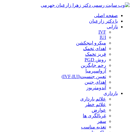
صفحه اصلی
با دکتر زارعیان
نازایی
IVF
IUI
میکرو اینجکشن
اهدای تخمک
فریز تخمک
روش PGD
رحم جایگزین
آزواسپرمیا
تعیین جنسیت(IVF-IUI)
اهدای جنین
آندومتریوز
بارداری
علائم بارداری
علائم خطر
عوارض
غربالگری ها
سفر
تغذیه مناسب