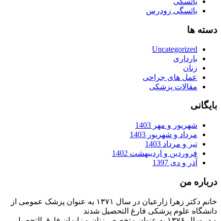
یائسگی
یائسگی زودرس
دسته ها
Uncategorized
بارداری
زنان
عمل های جراحی
مقالات پزشکی
بایگانی
شهریور و مهر 1403
مرداد و شهریور 1403
تیر و مرداد 1403
فروردین و اردیبهشت 1402
آذر و دی 1397
درباره من
خانم دکتر زهرا زارعیان در سال ۱۳۷۱ به عنوان پزشک عمومی از
دانشگاه علوم پزشکی فارغ التحصیل شدند
و در سال ۱۳۷۶ به عنوان متخصص زنان و زایمان فارق التحصیل