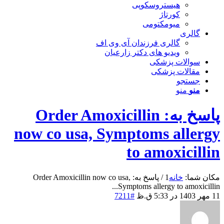
هیستروسکوپی
کورتاژ
میومکتومی
گالری
گالری فرزندان آی وی اف
ویدیو های دکتر زارعیان
سوالات پزشکی
مقالات پزشکی
جستجو
منو
منو
پاسخ به: Order Amoxicillin
now co usa, Symptoms allergy
to amoxicillin
مکان شما:
خانه
1
/
پاسخ به: Order Amoxicillin now co usa,
Symptoms allergy to amoxicillin...
11 مهر 1403 در 5:33 ق.ظ
#7211