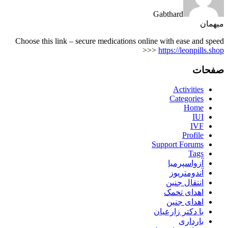
Gabthard
میهمان
Choose this link – secure medications online with ease and speed
>>>
https://leonpills.shop
صفحات
Activities
Categories
Home
IUI
IVF
Profile
Support Forums
Tags
آزواسپرمیا
آندومتریوز
انتقال جنین
اهدای تخمک
اهدای جنین
با دکتر زارعیان
بارداری