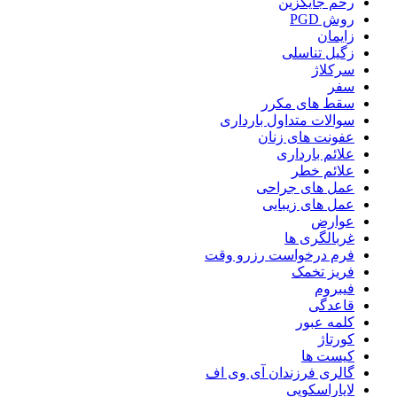
رحم جایگزین
روش PGD
زایمان
زگیل تناسلی
سرکلاژ
سفر
سقط های مکرر
سوالات متداول بارداری
عفونت های زنان
علائم بارداری
علائم خطر
عمل های جراحی
عمل های زیبایی
عوارض
غربالگری ها
فرم درخواست رزرو وقت
فریز تخمک
فیبروم
قاعدگی
کلمه عبور
کورتاژ
کیست ها
گالری فرزندان آی وی اف
لاپاراسکوپی