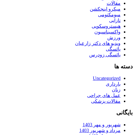
مقالات
میکرو اینجکشن
میومکتومی
نازایی
هیستروسکوپی
واکسیناسیون
ورزش
ویدیو های دکتر زارعیان
یائسگی
یائسگی زودرس
دسته ها
Uncategorized
بارداری
زنان
عمل های جراحی
مقالات پزشکی
بایگانی
شهریور و مهر 1403
مرداد و شهریور 1403