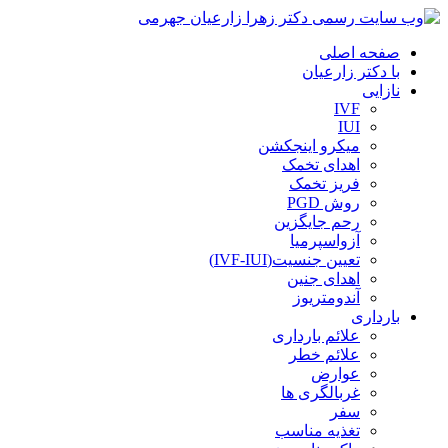
صفحه اصلی
با دکتر زارعیان
نازایی
IVF
IUI
میکرو اینجکشن
اهدای تخمک
فریز تخمک
روش PGD
رحم جایگزین
آزواسپرمیا
تعیین جنسیت(IVF-IUI)
اهدای جنین
آندومتریوز
بارداری
علائم بارداری
علائم خطر
عوارض
غربالگری ها
سفر
تغذیه مناسب