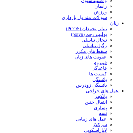
واکسیناسیون
زایمان
ورزش
سوالات متداول بارداری
زنان
تنبلی تخمدان (PCOS)
پولیپ رحم (polyp)
تبخال تناسلی
زگیل تناسلی
سقط های مکرر
عفونت های زنان
فیبروم
قاعدگی
کیست ها
یائسگی
یائسگی زودرس
عمل های جراحی
پانکچر
انتقال جنین
پساری
تسه
عمل های زیبایی
سرکلاژ
لاپاراسکوپی