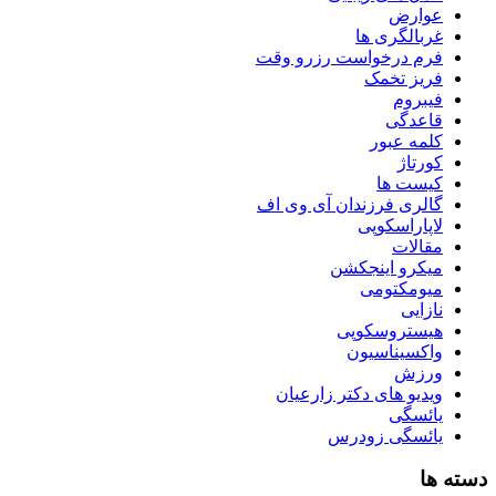
عوارض
غربالگری ها
فرم درخواست رزرو وقت
فریز تخمک
فیبروم
قاعدگی
کلمه عبور
کورتاژ
کیست ها
گالری فرزندان آی وی اف
لاپاراسکوپی
مقالات
میکرو اینجکشن
میومکتومی
نازایی
هیستروسکوپی
واکسیناسیون
ورزش
ویدیو های دکتر زارعیان
یائسگی
یائسگی زودرس
دسته ها