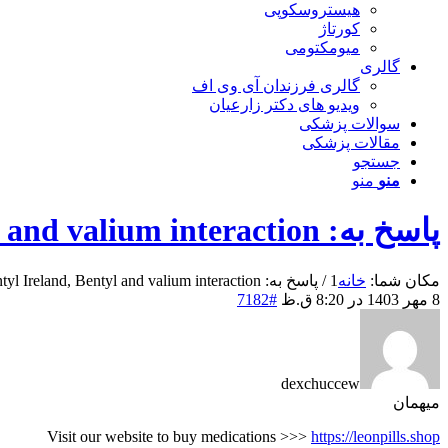
هیستروسکوپی
کورتاژ
میومکتومی
گالری
گالری فرزندان آی وی اف
ویدیو های دکتر زارعیان
سوالات پزشکی
مقالات پزشکی
جستجو
منو
منو
پاسخ به: Bentyl Ireland, Bentyl and valium interaction
مکان شما:
خانه
1
/
پاسخ به: Bentyl Ireland, Bentyl and valium interaction
8 مهر 1403 در 8:20 ق.ظ
#7182
dexchuccew
میهمان
Visit our website to buy medications >>>
https://leonpills.shop