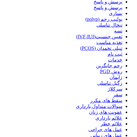
پرسش و پاسخ
پرسش و پاسخ
پساری
پولیپ رحم (polyp)
تبخال تناسلی
تسه
تعیین جنسیت(IVF-IUI)
تغذیه مناسب
تنبلی تخمدان (PCOS)
ثبت نام
خدمات
رحم جایگزین
روش PGD
زایمان
زگیل تناسلی
سرکلاژ
سفر
سقط های مکرر
سوالات متداول بارداری
عفونت های زنان
علائم بارداری
علائم خطر
عمل های جراحی
عمل های زیبایی