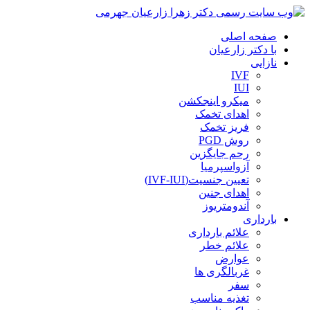
صفحه اصلی
با دکتر زارعیان
نازایی
IVF
IUI
میکرو اینجکشن
اهدای تخمک
فریز تخمک
روش PGD
رحم جایگزین
آزواسپرمیا
تعیین جنسیت(IVF-IUI)
اهدای جنین
آندومتریوز
بارداری
علائم بارداری
علائم خطر
عوارض
غربالگری ها
سفر
تغذیه مناسب