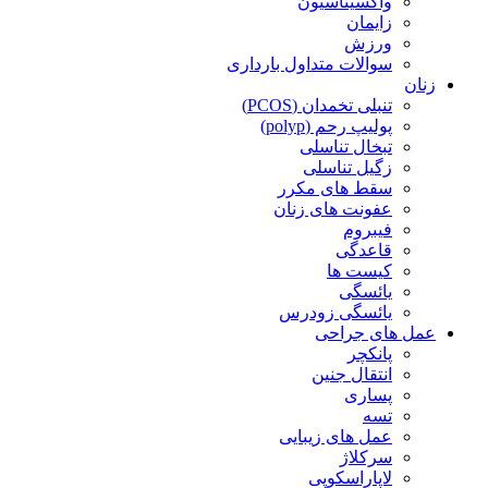
واکسیناسیون
زایمان
ورزش
سوالات متداول بارداری
زنان
تنبلی تخمدان (PCOS)
پولیپ رحم (polyp)
تبخال تناسلی
زگیل تناسلی
سقط های مکرر
عفونت های زنان
فیبروم
قاعدگی
کیست ها
یائسگی
یائسگی زودرس
عمل های جراحی
پانکچر
انتقال جنین
پساری
تسه
عمل های زیبایی
سرکلاژ
لاپاراسکوپی