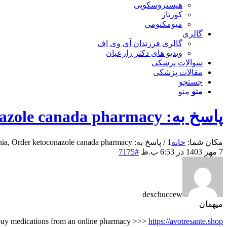
هیستروسکوپی
کورتاژ
میومکتومی
گالری
گالری فرزندان آی وی اف
ویدیو های دکتر زارعیان
سوالات پزشکی
مقالات پزشکی
جستجو
منو
منو
پاسخ به: Ketoconazole Slovenia, Order ketoconazole canada pharmacy
مکان شما:
خانه
1
/
پاسخ به: Ketoconazole Slovenia, Order ketoconazole canada pharmacy...
7 مهر 1403 در 6:53 ب.ظ
#7175
dexchuccew
میهمان
uy medications from an online pharmacy >>>
https://avotresante.shop