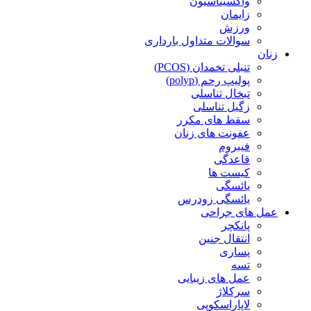
واکسیناسیون
زایمان
ورزش
سوالات متداول بارداری
زنان
تنبلی تخمدان (PCOS)
پولیپ رحم (polyp)
تبخال تناسلی
زگیل تناسلی
سقط های مکرر
عفونت های زنان
فیبروم
قاعدگی
کیست ها
یائسگی
یائسگی زودرس
عمل های جراحی
پانکچر
انتقال جنین
پساری
تسه
عمل های زیبایی
سرکلاژ
لاپاراسکوپی