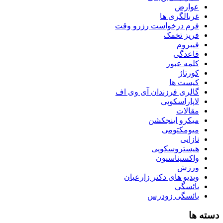
عوارض
غربالگری ها
فرم درخواست رزرو وقت
فریز تخمک
فیبروم
قاعدگی
کلمه عبور
کورتاژ
کیست ها
گالری فرزندان آی وی اف
لاپاراسکوپی
مقالات
میکرو اینجکشن
میومکتومی
نازایی
هیستروسکوپی
واکسیناسیون
ورزش
ویدیو های دکتر زارعیان
یائسگی
یائسگی زودرس
دسته ها