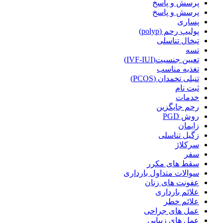
پرسش و پاسخ
پرسش و پاسخ
پساری
پولیپ رحم (polyp)
تبخال تناسلی
تسه
تعیین جنسیت(IVF-IUI)
تغذیه مناسب
تنبلی تخمدان (PCOS)
ثبت نام
خدمات
رحم جایگزین
روش PGD
زایمان
زگیل تناسلی
سرکلاژ
سفر
سقط های مکرر
سوالات متداول بارداری
عفونت های زنان
علائم بارداری
علائم خطر
عمل های جراحی
عمل های زیبایی