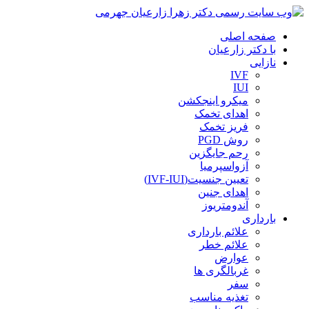
صفحه اصلی
با دکتر زارعیان
نازایی
IVF
IUI
میکرو اینجکشن
اهدای تخمک
فریز تخمک
روش PGD
رحم جایگزین
آزواسپرمیا
تعیین جنسیت(IVF-IUI)
اهدای جنین
آندومتریوز
بارداری
علائم بارداری
علائم خطر
عوارض
غربالگری ها
سفر
تغذیه مناسب