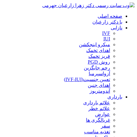
صفحه اصلی
با دکتر زارعیان
نازایی
IVF
IUI
میکرو اینجکشن
اهدای تخمک
فریز تخمک
روش PGD
رحم جایگزین
آزواسپرمیا
تعیین جنسیت(IVF-IUI)
اهدای جنین
آندومتریوز
بارداری
علائم بارداری
علائم خطر
عوارض
غربالگری ها
سفر
تغذیه مناسب