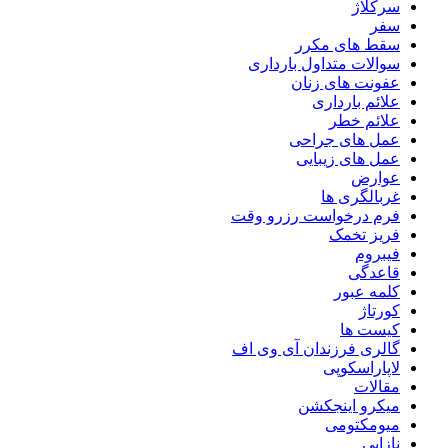
سرکلاژ
سفر
سقط های مکرر
سوالات متداول بارداری
عفونت های زنان
علائم بارداری
علائم خطر
عمل های جراحی
عمل های زیبایی
عوارض
غربالگری ها
فرم درخواست رزرو وقت
فریز تخمک
فیبروم
قاعدگی
کلمه عبور
کورتاژ
کیست ها
گالری فرزندان آی وی اف
لاپاراسکوپی
مقالات
میکرو اینجکشن
میومکتومی
نازایی