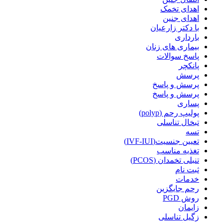
اهدای تخمک
اهدای جنین
با دکتر زارعیان
بارداری
بیماری های زنان
پاسخ سوالات
پانکچر
پرسش
پرسش و پاسخ
پرسش و پاسخ
پساری
پولیپ رحم (polyp)
تبخال تناسلی
تسه
تعیین جنسیت(IVF-IUI)
تغذیه مناسب
تنبلی تخمدان (PCOS)
ثبت نام
خدمات
رحم جایگزین
روش PGD
زایمان
زگیل تناسلی