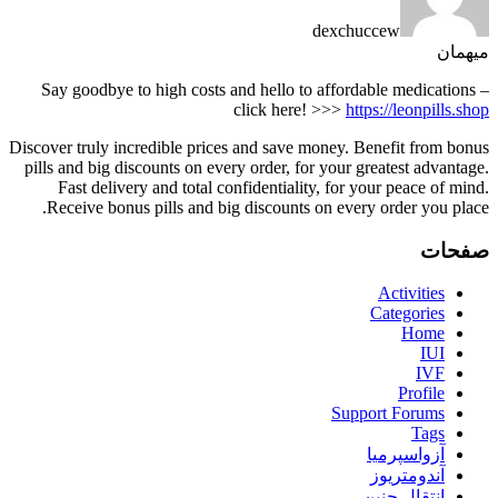
dexchuccew
میهمان
Say goodbye to high costs and hello to affordable medications –
click here! >>>
https://leonpills.shop
Discover truly incredible prices and save money. Benefit from bonus
pills and big discounts on every order, for your greatest advantage.
Fast delivery and total confidentiality, for your peace of mind.
Receive bonus pills and big discounts on every order you place.
صفحات
Activities
Categories
Home
IUI
IVF
Profile
Support Forums
Tags
آزواسپرمیا
آندومتریوز
انتقال جنین