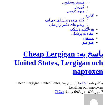
هیستروسکوپی
کورتاژ
میومکتومی
گالری
گالری فرزندان آی وی اف
ویدیو های دکتر زارعیان
سوالات پزشکی
مقالات پزشکی
جستجو
منو
منو
پاسخ به: Cheap Lergigan
United States, Lergigan och
naproxen
مکان شما:
خانه
1
/
پاسخ به: Cheap Lergigan United States,
Lergigan och naproxen
7 مهر 1403 در 6:48 ب.ظ
#7174