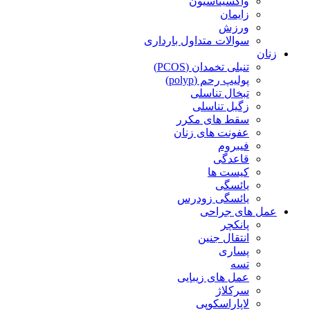
واکسیناسیون
زایمان
ورزش
سوالات متداول بارداری
زنان
تنبلی تخمدان (PCOS)
پولیپ رحم (polyp)
تبخال تناسلی
زگیل تناسلی
سقط های مکرر
عفونت های زنان
فیبروم
قاعدگی
کیست ها
یائسگی
یائسگی زودرس
عمل های جراحی
پانکچر
انتقال جنین
پساری
تسه
عمل های زیبایی
سرکلاژ
لاپاراسکوپی