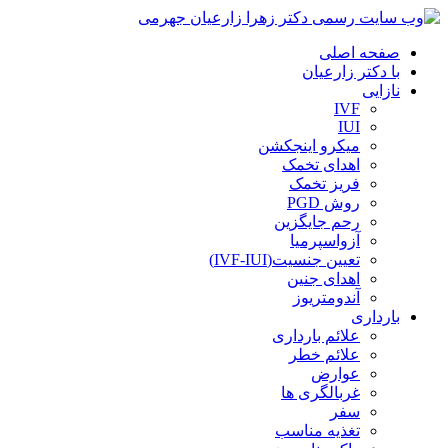
صفحه اصلی
با دکتر زارعیان
نازایی
IVF
IUI
میکرو اینجکشن
اهدای تخمک
فریز تخمک
روش PGD
رحم جایگزین
آزواسپرمیا
تعیین جنسیت(IVF-IUI)
اهدای جنین
آندومتریوز
بارداری
علائم بارداری
علائم خطر
عوارض
غربالگری ها
سفر
تغذیه مناسب