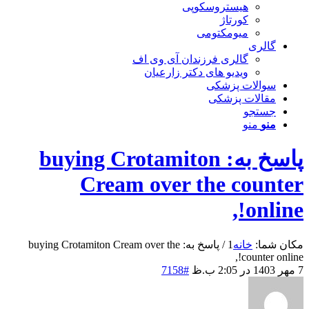
هیستروسکوپی
کورتاژ
میومکتومی
گالری
گالری فرزندان آی وی اف
ویدیو های دکتر زارعیان
سوالات پزشکی
مقالات پزشکی
جستجو
منو
منو
پاسخ به: buying Crotamiton
Cream over the counter
online!,
مکان شما:
خانه
1
/
پاسخ به: buying Crotamiton Cream over the
counter online!,
7 مهر 1403 در 2:05 ب.ظ
#7158