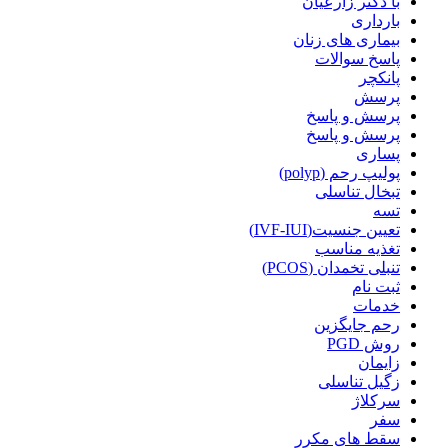
با دکتر زارعیان
بارداری
بیماری های زنان
پاسخ سوالات
پانکچر
پرسش
پرسش و پاسخ
پرسش و پاسخ
پساری
پولیپ رحم (polyp)
تبخال تناسلی
تسه
تعیین جنسیت(IVF-IUI)
تغذیه مناسب
تنبلی تخمدان (PCOS)
ثبت نام
خدمات
رحم جایگزین
روش PGD
زایمان
زگیل تناسلی
سرکلاژ
سفر
سقط های مکرر