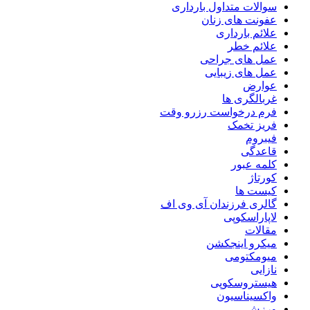
سوالات متداول بارداری
عفونت های زنان
علائم بارداری
علائم خطر
عمل های جراحی
عمل های زیبایی
عوارض
غربالگری ها
فرم درخواست رزرو وقت
فریز تخمک
فیبروم
قاعدگی
کلمه عبور
کورتاژ
کیست ها
گالری فرزندان آی وی اف
لاپاراسکوپی
مقالات
میکرو اینجکشن
میومکتومی
نازایی
هیستروسکوپی
واکسیناسیون
ورزش