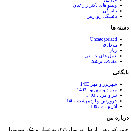
ویدیو های دکتر زارعیان
یائسگی
یائسگی زودرس
دسته ها
Uncategorized
بارداری
زنان
عمل های جراحی
مقالات پزشکی
بایگانی
شهریور و مهر 1403
مرداد و شهریور 1403
تیر و مرداد 1403
فروردین و اردیبهشت 1402
آذر و دی 1397
درباره من
خانم دکتر زهرا زارعیان در سال ۱۳۷۱ به عنوان پزشک عمومی از