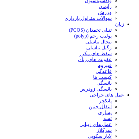
واکسیناسیون
زایمان
ورزش
سوالات متداول بارداری
زنان
تنبلی تخمدان (PCOS)
پولیپ رحم (polyp)
تبخال تناسلی
زگیل تناسلی
سقط های مکرر
عفونت های زنان
فیبروم
قاعدگی
کیست ها
یائسگی
یائسگی زودرس
عمل های جراحی
پانکچر
انتقال جنین
پساری
تسه
عمل های زیبایی
سرکلاژ
لاپاراسکوپی