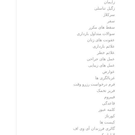
زایمان
زگیل تناسلی
سرکلاژ
سفر
سقط های مکرر
سوالات متداول بارداری
عفونت های زنان
علائم بارداری
علائم خطر
عمل های جراحی
عمل های زیبایی
عوارض
غربالگری ها
فرم درخواست رزرو وقت
فریز تخمک
فیبروم
قاعدگی
کلمه عبور
کورتاژ
کیست ها
گالری فرزندان آی وی اف
لاپاراسکوپی