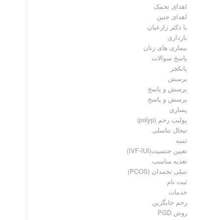
اهدای تخمک
اهدای جنین
با دکتر زارعیان
بارداری
بیماری های زنان
پاسخ سوالات
پانکچر
پرسش
پرسش و پاسخ
پرسش و پاسخ
پساری
پولیپ رحم (polyp)
تبخال تناسلی
تسه
تعیین جنسیت(IVF-IUI)
تغذیه مناسب
تنبلی تخمدان (PCOS)
ثبت نام
خدمات
رحم جایگزین
روش PGD