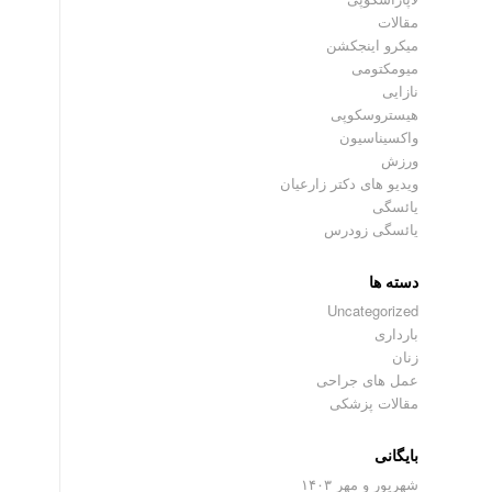
مقالات
میکرو اینجکشن
میومکتومی
نازایی
هیستروسکوپی
واکسیناسیون
ورزش
ویدیو های دکتر زارعیان
یائسگی
یائسگی زودرس
دسته ها
Uncategorized
بارداری
زنان
عمل های جراحی
مقالات پزشکی
بایگانی
شهریور و مهر ۱۴۰۳