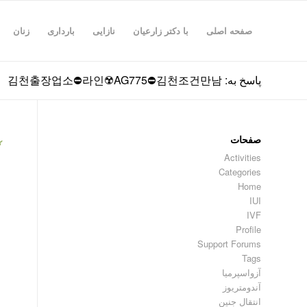
صفحه اصلی
با دکتر زارعیان
نازایی
بارداری
زنان
پاسخ به: 김천출장업소⛔라인☢️AG775​​​​​​​⛔김천조건만남
صفحات
۲
Activities
Categories
Home
IUI
IVF
Profile
Support Forums
Tags
آزواسپرمیا
آندومتریوز
انتقال جنین