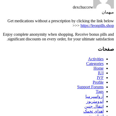
dexchuccew
میهمان
Get medications without a prescription by clicking the link below
>>>
https://leonpills.shop
Enjoy complete anonymity when shopping. Receive bonus pills and
significant discounts on every order, for your ultimate satisfaction.
صفحات
Activities
Categories
Home
IUI
IVF
Profile
Support Forums
Tags
آزواسپرمیا
آندومتریوز
انتقال جنین
اهدای تخمک