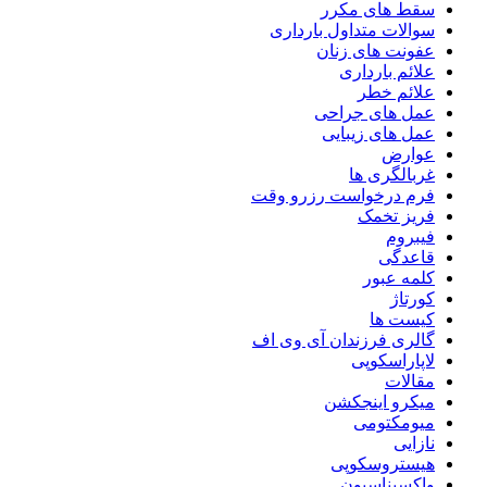
سقط های مکرر
سوالات متداول بارداری
عفونت های زنان
علائم بارداری
علائم خطر
عمل های جراحی
عمل های زیبایی
عوارض
غربالگری ها
فرم درخواست رزرو وقت
فریز تخمک
فیبروم
قاعدگی
کلمه عبور
کورتاژ
کیست ها
گالری فرزندان آی وی اف
لاپاراسکوپی
مقالات
میکرو اینجکشن
میومکتومی
نازایی
هیستروسکوپی
واکسیناسیون