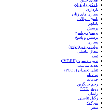
اهدای جنین
با دکتر زارعیان
بارداری
بیماری های زنان
پاسخ سوالات
پانکچر
پرسش
پرسش و پاسخ
پرسش و پاسخ
پساری
پولیپ رحم (polyp)
تبخال تناسلی
تسه
تعیین جنسیت(IVF-IUI)
تغذیه مناسب
تنبلی تخمدان (PCOS)
ثبت نام
خدمات
رحم جایگزین
روش PGD
زایمان
زگیل تناسلی
سرکلاژ
سفر