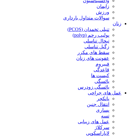
واکسیناسیون
زایمان
ورزش
سوالات متداول بارداری
زنان
تنبلی تخمدان (PCOS)
پولیپ رحم (polyp)
تبخال تناسلی
زگیل تناسلی
سقط های مکرر
عفونت های زنان
فیبروم
قاعدگی
کیست ها
یائسگی
یائسگی زودرس
عمل های جراحی
پانکچر
انتقال جنین
پساری
تسه
عمل های زیبایی
سرکلاژ
لاپاراسکوپی