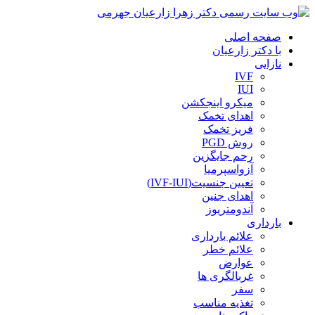
صفحه اصلی
با دکتر زارعیان
نازایی
IVF
IUI
میکرو اینجکشن
اهدای تخمک
فریز تخمک
روش PGD
رحم جایگزین
آزواسپرمیا
تعیین جنسیت(IVF-IUI)
اهدای جنین
آندومتریوز
بارداری
علائم بارداری
علائم خطر
عوارض
غربالگری ها
سفر
تغذیه مناسب