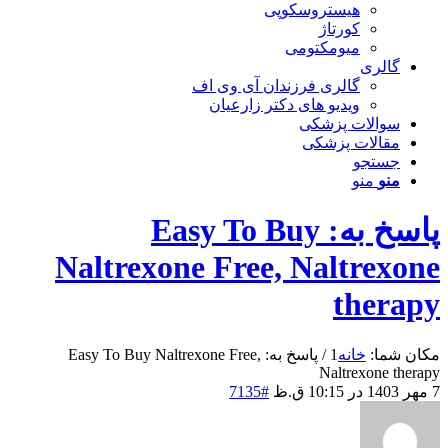
هیستروسکوپی
کورتاژ
میومکتومی
گالری
گالری فرزندان آی وی اف
ویدیو های دکتر زارعیان
سوالات پزشکی
مقالات پزشکی
جستجو
منو
منو
پاسخ به: Easy To Buy
Naltrexone Free, Naltrexone
therapy
مکان شما:
خانه
1
/
پاسخ به: Easy To Buy Naltrexone Free,
Naltrexone therapy
7 مهر 1403 در 10:15 ق.ظ
#7135