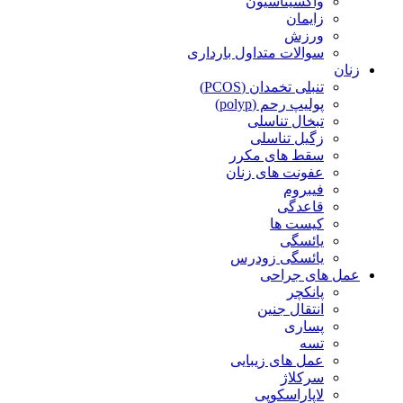
واکسیناسیون
زایمان
ورزش
سوالات متداول بارداری
زنان
تنبلی تخمدان (PCOS)
پولیپ رحم (polyp)
تبخال تناسلی
زگیل تناسلی
سقط های مکرر
عفونت های زنان
فیبروم
قاعدگی
کیست ها
یائسگی
یائسگی زودرس
عمل های جراحی
پانکچر
انتقال جنین
پساری
تسه
عمل های زیبایی
سرکلاژ
لاپاراسکوپی