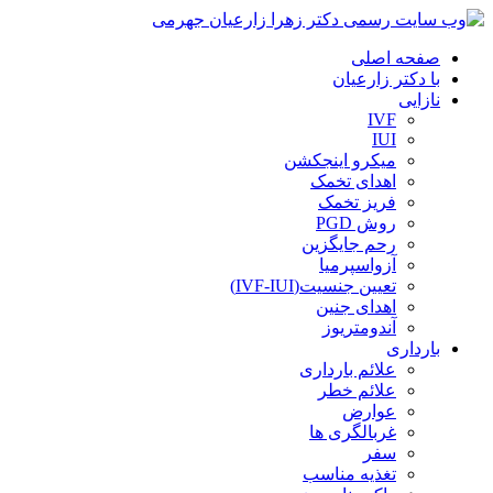
صفحه اصلی
با دکتر زارعیان
نازایی
IVF
IUI
میکرو اینجکشن
اهدای تخمک
فریز تخمک
روش PGD
رحم جایگزین
آزواسپرمیا
تعیین جنسیت(IVF-IUI)
اهدای جنین
آندومتریوز
بارداری
علائم بارداری
علائم خطر
عوارض
غربالگری ها
سفر
تغذیه مناسب