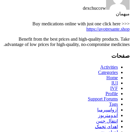
dexchuccew
میهمان
Buy medications online with just one click here >>>
https://avotresante.shop
Benefit from the best prices and high-quality products. Take
advantage of low prices for high-quality, no-compromise medicines.
صفحات
Activities
Categories
Home
IUI
IVF
Profile
Support Forums
Tags
آزواسپرمیا
آندومتریوز
انتقال جنین
اهدای تخمک