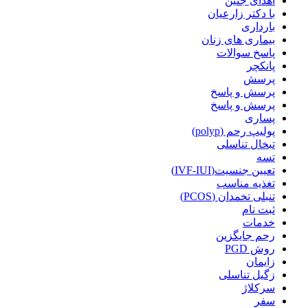
اهدای جنین
با دکتر زارعیان
بارداری
بیماری های زنان
پاسخ سوالات
پانکچر
پرسش
پرسش و پاسخ
پرسش و پاسخ
پساری
پولیپ رحم (polyp)
تبخال تناسلی
تسه
تعیین جنسیت(IVF-IUI)
تغذیه مناسب
تنبلی تخمدان (PCOS)
ثبت نام
خدمات
رحم جایگزین
روش PGD
زایمان
زگیل تناسلی
سرکلاژ
سفر