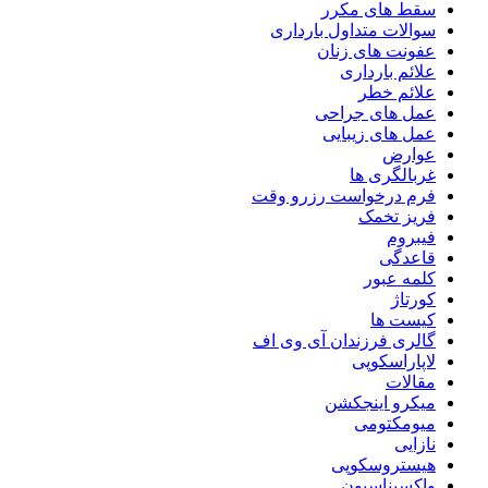
سقط های مکرر
سوالات متداول بارداری
عفونت های زنان
علائم بارداری
علائم خطر
عمل های جراحی
عمل های زیبایی
عوارض
غربالگری ها
فرم درخواست رزرو وقت
فریز تخمک
فیبروم
قاعدگی
کلمه عبور
کورتاژ
کیست ها
گالری فرزندان آی وی اف
لاپاراسکوپی
مقالات
میکرو اینجکشن
میومکتومی
نازایی
هیستروسکوپی
واکسیناسیون