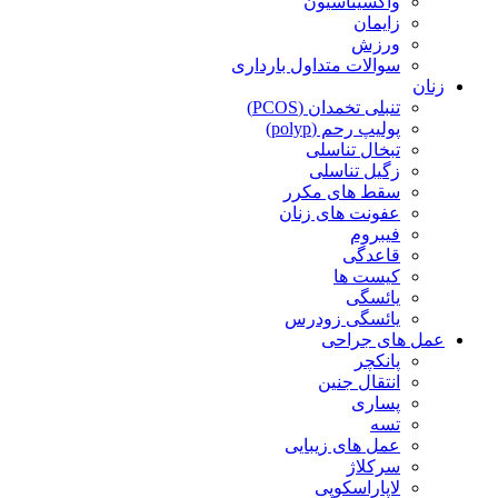
واکسیناسیون
زایمان
ورزش
سوالات متداول بارداری
زنان
تنبلی تخمدان (PCOS)
پولیپ رحم (polyp)
تبخال تناسلی
زگیل تناسلی
سقط های مکرر
عفونت های زنان
فیبروم
قاعدگی
کیست ها
یائسگی
یائسگی زودرس
عمل های جراحی
پانکچر
انتقال جنین
پساری
تسه
عمل های زیبایی
سرکلاژ
لاپاراسکوپی