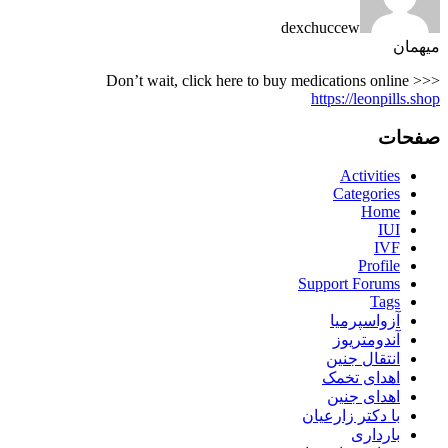
dexchuccew
میهمان
Don’t wait, click here to buy medications online >>>
https://leonpills.shop
صفحات
Activities
Categories
Home
IUI
IVF
Profile
Support Forums
Tags
آزواسپرمیا
آندومتریوز
انتقال جنین
اهدای تخمک
اهدای جنین
با دکتر زارعیان
بارداری