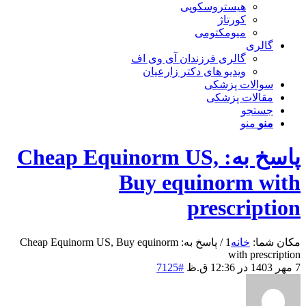
هیستروسکوپی
کورتاژ
میومکتومی
گالری
گالری فرزندان آی وی اف
ویدیو های دکتر زارعیان
سوالات پزشکی
مقالات پزشکی
جستجو
منو
منو
پاسخ به: Cheap Equinorm US,
Buy equinorm with
prescription
مکان شما:
خانه
1
/
پاسخ به: Cheap Equinorm US, Buy equinorm
with prescription
7 مهر 1403 در 12:36 ق.ظ
#7125