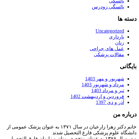
یائسگی
یائسگی زودرس
دسته ها
Uncategorized
بارداری
زنان
عمل های جراحی
مقالات پزشکی
بایگانی
شهریور و مهر 1403
مرداد و شهریور 1403
تیر و مرداد 1403
فروردین و اردیبهشت 1402
آذر و دی 1397
درباره من
خانم دکتر زهرا زارعیان در سال ۱۳۷۱ به عنوان پزشک عمومی از
دانشگاه علوم پزشکی فارغ التحصیل شدند
و در سال ۱۳۷۶ به عنوان متخصص زنان و زایمان فارق التحصیل