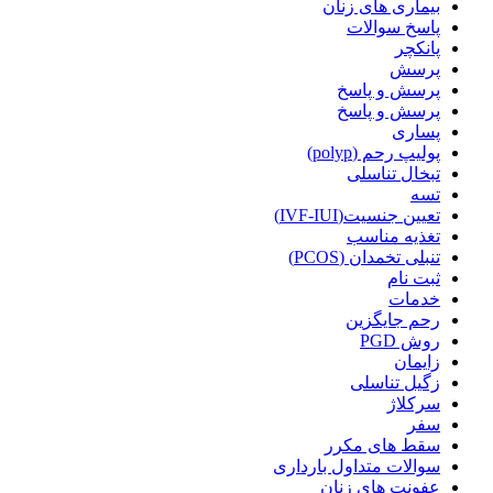
بیماری های زنان
پاسخ سوالات
پانکچر
پرسش
پرسش و پاسخ
پرسش و پاسخ
پساری
پولیپ رحم (polyp)
تبخال تناسلی
تسه
تعیین جنسیت(IVF-IUI)
تغذیه مناسب
تنبلی تخمدان (PCOS)
ثبت نام
خدمات
رحم جایگزین
روش PGD
زایمان
زگیل تناسلی
سرکلاژ
سفر
سقط های مکرر
سوالات متداول بارداری
عفونت های زنان