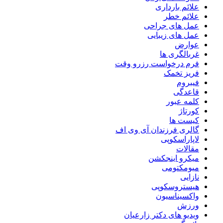
علائم بارداری
علائم خطر
عمل های جراحی
عمل های زیبایی
عوارض
غربالگری ها
فرم درخواست رزرو وقت
فریز تخمک
فیبروم
قاعدگی
کلمه عبور
کورتاژ
کیست ها
گالری فرزندان آی وی اف
لاپاراسکوپی
مقالات
میکرو اینجکشن
میومکتومی
نازایی
هیستروسکوپی
واکسیناسیون
ورزش
ویدیو های دکتر زارعیان