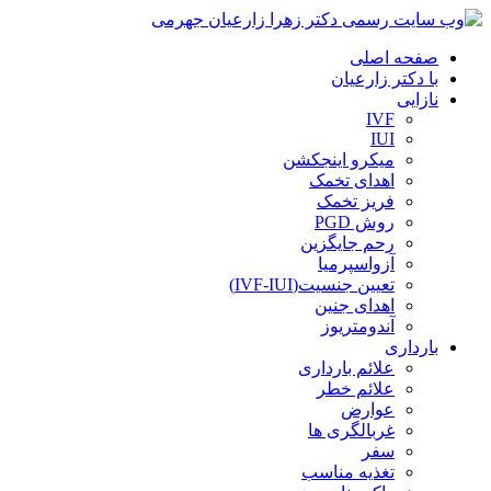
صفحه اصلی
با دکتر زارعیان
نازایی
IVF
IUI
میکرو اینجکشن
اهدای تخمک
فریز تخمک
روش PGD
رحم جایگزین
آزواسپرمیا
تعیین جنسیت(IVF-IUI)
اهدای جنین
آندومتریوز
بارداری
علائم بارداری
علائم خطر
عوارض
غربالگری ها
سفر
تغذیه مناسب