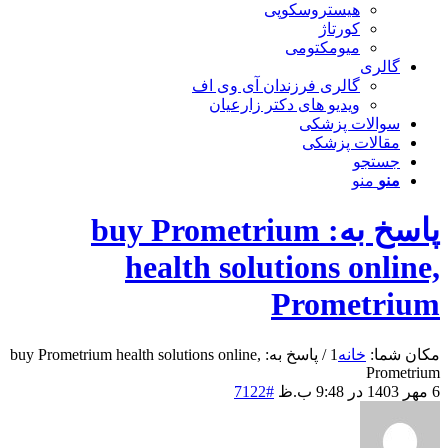
هیستروسکوپی
کورتاژ
میومکتومی
گالری
گالری فرزندان آی وی اف
ویدیو های دکتر زارعیان
سوالات پزشکی
مقالات پزشکی
جستجو
منو
منو
پاسخ به: buy Prometrium
health solutions online,
Prometrium
مکان شما:
خانه
1
/
پاسخ به: buy Prometrium health solutions online,
Prometrium
6 مهر 1403 در 9:48 ب.ظ
#7122