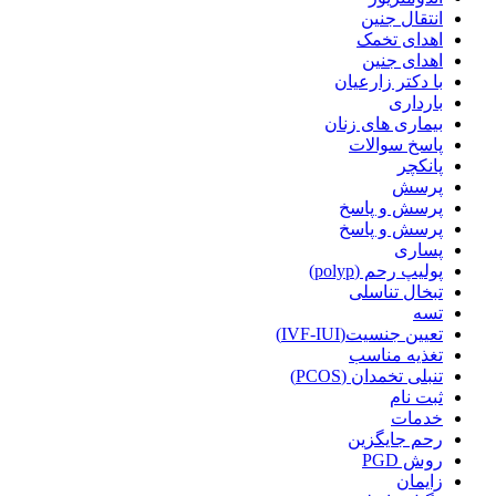
انتقال جنین
اهدای تخمک
اهدای جنین
با دکتر زارعیان
بارداری
بیماری های زنان
پاسخ سوالات
پانکچر
پرسش
پرسش و پاسخ
پرسش و پاسخ
پساری
پولیپ رحم (polyp)
تبخال تناسلی
تسه
تعیین جنسیت(IVF-IUI)
تغذیه مناسب
تنبلی تخمدان (PCOS)
ثبت نام
خدمات
رحم جایگزین
روش PGD
زایمان