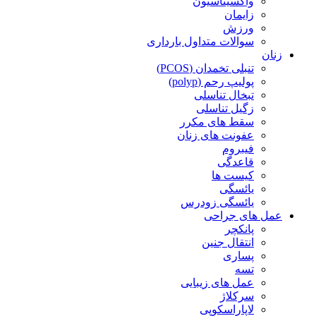
واکسیناسیون
زایمان
ورزش
سوالات متداول بارداری
زنان
تنبلی تخمدان (PCOS)
پولیپ رحم (polyp)
تبخال تناسلی
زگیل تناسلی
سقط های مکرر
عفونت های زنان
فیبروم
قاعدگی
کیست ها
یائسگی
یائسگی زودرس
عمل های جراحی
پانکچر
انتقال جنین
پساری
تسه
عمل های زیبایی
سرکلاژ
لاپاراسکوپی