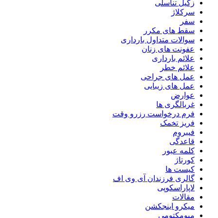
زگیل تناسلی
سرکلاژ
سفر
سقط های مکرر
سوالات متداول بارداری
عفونت های زنان
علائم بارداری
علائم خطر
عمل های جراحی
عمل های زیبایی
عوارض
غربالگری ها
فرم درخواست رزرو وقت
فریز تخمک
فیبروم
قاعدگی
کلمه عبور
کورتاژ
کیست ها
گالری فرزندان آی وی اف
لاپاراسکوپی
مقالات
میکرو اینجکشن
میومکتومی