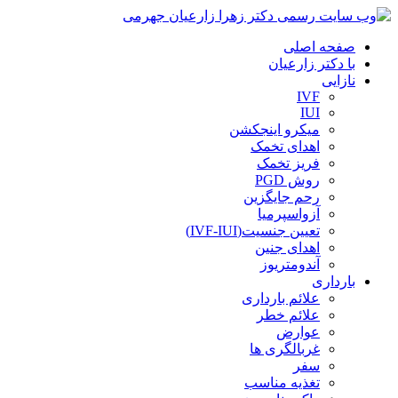
صفحه اصلی
با دکتر زارعیان
نازایی
IVF
IUI
میکرو اینجکشن
اهدای تخمک
فریز تخمک
روش PGD
رحم جایگزین
آزواسپرمیا
تعیین جنسیت(IVF-IUI)
اهدای جنین
آندومتریوز
بارداری
علائم بارداری
علائم خطر
عوارض
غربالگری ها
سفر
تغذیه مناسب