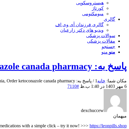
هیستروسکوپی
کورتاژ
میومکتومی
گالری
گالری فرزندان آی وی اف
ویدیو های دکتر زارعیان
سوالات پزشکی
مقالات پزشکی
جستجو
منو
منو
پاسخ به: Ketoconazole Slovenia, Order ketoconazole canada pharmacy
مکان شما:
خانه
1
/
پاسخ به: Ketoconazole Slovenia, Order ketoconazole canada pharmacy...
6 مهر 1403 در 1:40 ب.ظ
#7110
dexchuccew
میهمان
 medications with a simple click – try it now! >>>
https://leonpills.shop