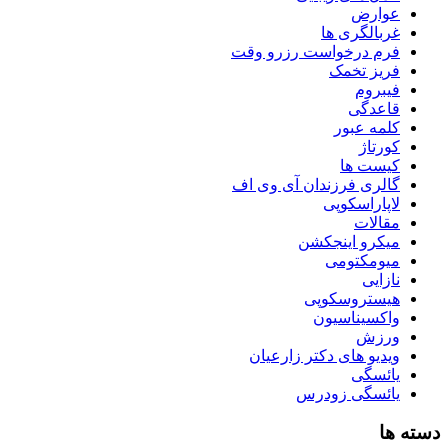
عوارض
غربالگری ها
فرم درخواست رزرو وقت
فریز تخمک
فیبروم
قاعدگی
کلمه عبور
کورتاژ
کیست ها
گالری فرزندان آی وی اف
لاپاراسکوپی
مقالات
میکرو اینجکشن
میومکتومی
نازایی
هیستروسکوپی
واکسیناسیون
ورزش
ویدیو های دکتر زارعیان
یائسگی
یائسگی زودرس
دسته ها