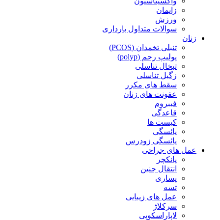
واکسیناسیون
زایمان
ورزش
سوالات متداول بارداری
زنان
تنبلی تخمدان (PCOS)
پولیپ رحم (polyp)
تبخال تناسلی
زگیل تناسلی
سقط های مکرر
عفونت های زنان
فیبروم
قاعدگی
کیست ها
یائسگی
یائسگی زودرس
عمل های جراحی
پانکچر
انتقال جنین
پساری
تسه
عمل های زیبایی
سرکلاژ
لاپاراسکوپی