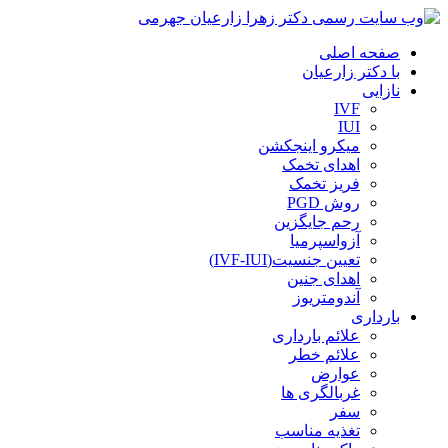
صفحه اصلی
با دکتر زارعیان
نازایی
IVF
IUI
میکرو اینجکشن
اهدای تخمک
فریز تخمک
روش PGD
رحم جایگزین
آزواسپرمیا
تعیین جنسیت(IVF-IUI)
اهدای جنین
آندومتریوز
بارداری
علائم بارداری
علائم خطر
عوارض
غربالگری ها
سفر
تغذیه مناسب