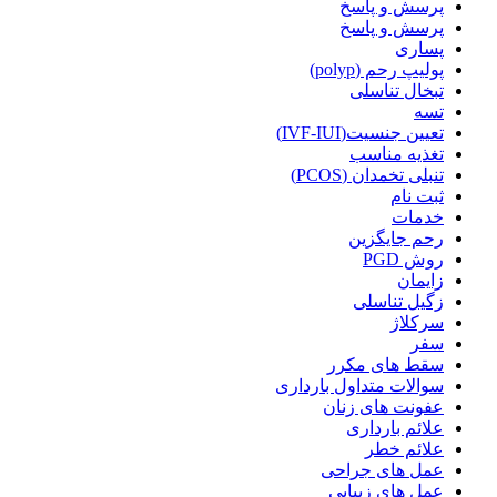
پرسش و پاسخ
پرسش و پاسخ
پساری
پولیپ رحم (polyp)
تبخال تناسلی
تسه
تعیین جنسیت(IVF-IUI)
تغذیه مناسب
تنبلی تخمدان (PCOS)
ثبت نام
خدمات
رحم جایگزین
روش PGD
زایمان
زگیل تناسلی
سرکلاژ
سفر
سقط های مکرر
سوالات متداول بارداری
عفونت های زنان
علائم بارداری
علائم خطر
عمل های جراحی
عمل های زیبایی