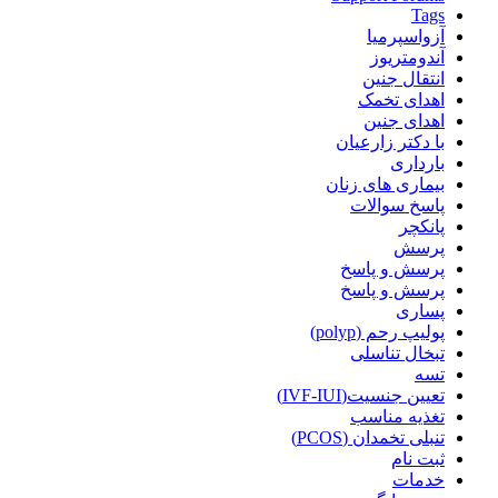
Tags
آزواسپرمیا
آندومتریوز
انتقال جنین
اهدای تخمک
اهدای جنین
با دکتر زارعیان
بارداری
بیماری های زنان
پاسخ سوالات
پانکچر
پرسش
پرسش و پاسخ
پرسش و پاسخ
پساری
پولیپ رحم (polyp)
تبخال تناسلی
تسه
تعیین جنسیت(IVF-IUI)
تغذیه مناسب
تنبلی تخمدان (PCOS)
ثبت نام
خدمات