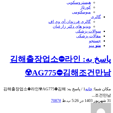
هیستروسکوپی
کورتاژ
میومکتومی
گالری
گالری فرزندان آی وی اف
ویدیو های دکتر زارعیان
سوالات پزشکی
مقالات پزشکی
جستجو
منو
منو
پاسخ به: 김해출장업소⛔라인
☢️AG775​​​​​​​⛔김해조건만남
مکان شما:
خانه
1
/
پاسخ به: 김해출장업소⛔라인☢️AG775​​​​​​​⛔김해
조건만남...
31 شهریور 1403 در 5:26 ب.ظ
#7087