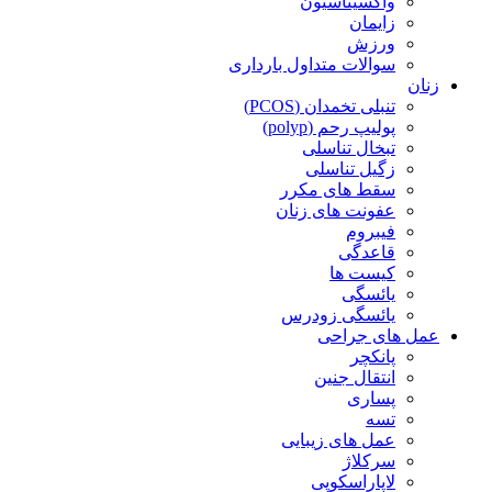
واکسیناسیون
زایمان
ورزش
سوالات متداول بارداری
زنان
تنبلی تخمدان (PCOS)
پولیپ رحم (polyp)
تبخال تناسلی
زگیل تناسلی
سقط های مکرر
عفونت های زنان
فیبروم
قاعدگی
کیست ها
یائسگی
یائسگی زودرس
عمل های جراحی
پانکچر
انتقال جنین
پساری
تسه
عمل های زیبایی
سرکلاژ
لاپاراسکوپی