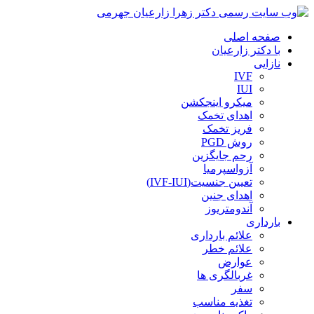
صفحه اصلی
با دکتر زارعیان
نازایی
IVF
IUI
میکرو اینجکشن
اهدای تخمک
فریز تخمک
روش PGD
رحم جایگزین
آزواسپرمیا
تعیین جنسیت(IVF-IUI)
اهدای جنین
آندومتریوز
بارداری
علائم بارداری
علائم خطر
عوارض
غربالگری ها
سفر
تغذیه مناسب