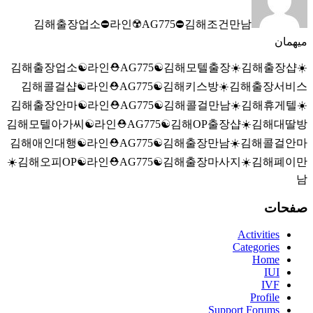
김해출장업소⛔라인☢️AG775​​​​​​​⛔김해조건만남
میهمان
김해출장업소☯️라인⛑️AG775​​​​​​​☯️김해모텔출장☀️김해출장샵☀️
김해콜걸샵☯️라인⛑️AG775​​​​​​​☯️김해키스방☀️김해출장서비스
김해출장안마☯️라인⛑️AG775​​​​​​​☯️김해콜걸만남☀️김해휴게텔☀️
김해모텔아가씨☯️라인⛑️AG775​​​​​​​☯️김해OP출장샵☀️김해대딸방
김해애인대행☯️라인⛑️AG775​​​​​​​☯️김해출장만남☀️김해콜걸안마
☀️김해오피OP☯️라인⛑️AG775​​​​​​​☯️김해출장마사지☀️김해폐이만
남
صفحات
Activities
Categories
Home
IUI
IVF
Profile
Support Forums