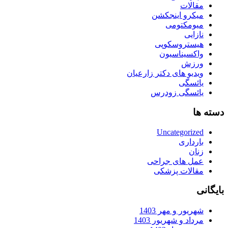
مقالات
میکرو اینجکشن
میومکتومی
نازایی
هیستروسکوپی
واکسیناسیون
ورزش
ویدیو های دکتر زارعیان
یائسگی
یائسگی زودرس
دسته ها
Uncategorized
بارداری
زنان
عمل های جراحی
مقالات پزشکی
بایگانی
شهریور و مهر 1403
مرداد و شهریور 1403