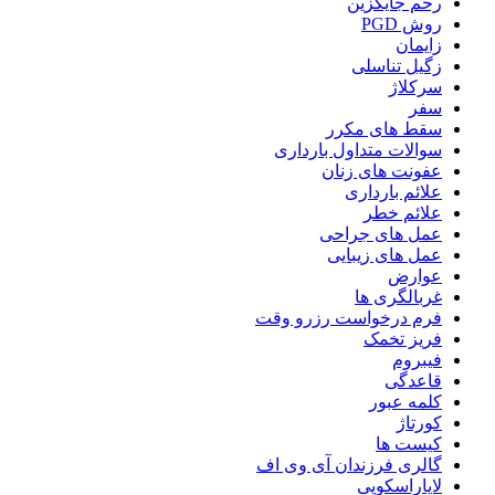
رحم جایگزین
روش PGD
زایمان
زگیل تناسلی
سرکلاژ
سفر
سقط های مکرر
سوالات متداول بارداری
عفونت های زنان
علائم بارداری
علائم خطر
عمل های جراحی
عمل های زیبایی
عوارض
غربالگری ها
فرم درخواست رزرو وقت
فریز تخمک
فیبروم
قاعدگی
کلمه عبور
کورتاژ
کیست ها
گالری فرزندان آی وی اف
لاپاراسکوپی