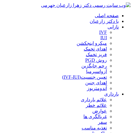
صفحه اصلی
با دکتر زارعیان
نازایی
IVF
IUI
میکرو اینجکشن
اهدای تخمک
فریز تخمک
روش PGD
رحم جایگزین
آزواسپرمیا
تعیین جنسیت(IVF-IUI)
اهدای جنین
آندومتریوز
بارداری
علائم بارداری
علائم خطر
عوارض
غربالگری ها
سفر
تغذیه مناسب