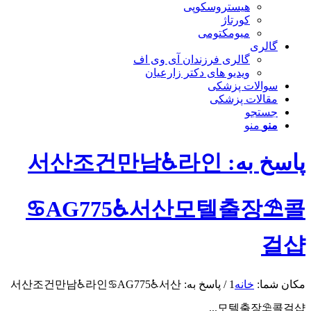
هیستروسکوپی
کورتاژ
میومکتومی
گالری
گالری فرزندان آی وی اف
ویدیو های دکتر زارعیان
سوالات پزشکی
مقالات پزشکی
جستجو
منو
منو
پاسخ به: 서산조건만남♿라인
♋AG775♿서산모텔출장⛱️콜
걸샵
مکان شما:
خانه
1
/
پاسخ به: 서산조건만남♿라인♋AG775♿서산
모텔출장⛱️콜걸샵...