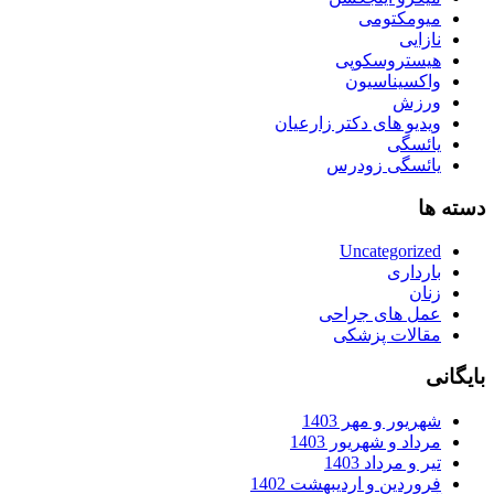
میومکتومی
نازایی
هیستروسکوپی
واکسیناسیون
ورزش
ویدیو های دکتر زارعیان
یائسگی
یائسگی زودرس
دسته ها
Uncategorized
بارداری
زنان
عمل های جراحی
مقالات پزشکی
بایگانی
شهریور و مهر 1403
مرداد و شهریور 1403
تیر و مرداد 1403
فروردین و اردیبهشت 1402