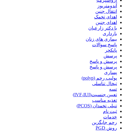
آزواسپرمیا
آندومتریوز
انتقال جنین
اهدای تخمک
اهدای جنین
با دکتر زارعیان
بارداری
بیماری های زنان
پاسخ سوالات
پانکچر
پرسش
پرسش و پاسخ
پرسش و پاسخ
پساری
پولیپ رحم (polyp)
تبخال تناسلی
تسه
تعیین جنسیت(IVF-IUI)
تغذیه مناسب
تنبلی تخمدان (PCOS)
ثبت نام
خدمات
رحم جایگزین
روش PGD