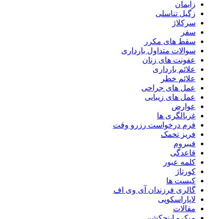
زایمان
زگیل تناسلی
سرکلاژ
سفر
سقط های مکرر
سوالات متداول بارداری
عفونت های زنان
علائم بارداری
علائم خطر
عمل های جراحی
عمل های زیبایی
عوارض
غربالگری ها
فرم درخواست رزرو وقت
فریز تخمک
فیبروم
قاعدگی
کلمه عبور
کورتاژ
کیست ها
گالری فرزندان آی وی اف
لاپاراسکوپی
مقالات
میکرو اینجکشن