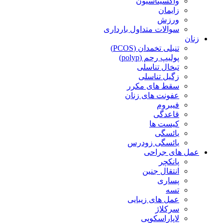
واکسیناسیون
زایمان
ورزش
سوالات متداول بارداری
زنان
تنبلی تخمدان (PCOS)
پولیپ رحم (polyp)
تبخال تناسلی
زگیل تناسلی
سقط های مکرر
عفونت های زنان
فیبروم
قاعدگی
کیست ها
یائسگی
یائسگی زودرس
عمل های جراحی
پانکچر
انتقال جنین
پساری
تسه
عمل های زیبایی
سرکلاژ
لاپاراسکوپی