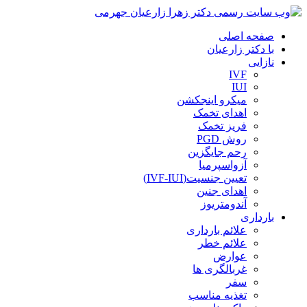
صفحه اصلی
با دکتر زارعیان
نازایی
IVF
IUI
میکرو اینجکشن
اهدای تخمک
فریز تخمک
روش PGD
رحم جایگزین
آزواسپرمیا
تعیین جنسیت(IVF-IUI)
اهدای جنین
آندومتریوز
بارداری
علائم بارداری
علائم خطر
عوارض
غربالگری ها
سفر
تغذیه مناسب