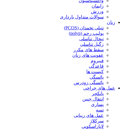
واکسیناسیون
زایمان
ورزش
سوالات متداول بارداری
زنان
تنبلی تخمدان (PCOS)
پولیپ رحم (polyp)
تبخال تناسلی
زگیل تناسلی
سقط های مکرر
عفونت های زنان
فیبروم
قاعدگی
کیست ها
یائسگی
یائسگی زودرس
عمل های جراحی
پانکچر
انتقال جنین
پساری
تسه
عمل های زیبایی
سرکلاژ
لاپاراسکوپی