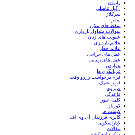
زایمان
زگیل تناسلی
سرکلاژ
سفر
سقط های مکرر
سوالات متداول بارداری
عفونت های زنان
علائم بارداری
علائم خطر
عمل های جراحی
عمل های زیبایی
عوارض
غربالگری ها
فرم درخواست رزرو وقت
فریز تخمک
فیبروم
قاعدگی
کلمه عبور
کورتاژ
کیست ها
گالری فرزندان آی وی اف
لاپاراسکوپی
مقالات
میکرو اینجکشن