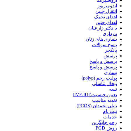
آزواسپرمیا
آندومتریوز
انتقال جنین
اهدای تخمک
اهدای جنین
با دکتر زارعیان
بارداری
بیماری های زنان
پاسخ سوالات
پانکچر
پرسش
پرسش و پاسخ
پرسش و پاسخ
پساری
پولیپ رحم (polyp)
تبخال تناسلی
تسه
تعیین جنسیت(IVF-IUI)
تغذیه مناسب
تنبلی تخمدان (PCOS)
ثبت نام
خدمات
رحم جایگزین
روش PGD