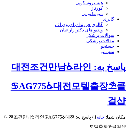
هیستروسکوپی
کورتاژ
میومکتومی
گالری
گالری فرزندان آی وی اف
ویدیو های دکتر زارعیان
سوالات پزشکی
مقالات پزشکی
جستجو
منو
منو
پاسخ به: 대전조건만남♿라인
♋AG775♿대전모텔출장⛱️콜
걸샵
مکان شما:
خانه
1
/
پاسخ به: 대전조건만남♿라인♋AG775♿대전
모텔출장⛱️콜걸샵...