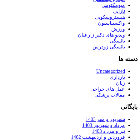
میومکتومی
نازایی
هیستروسکوپی
واکسیناسیون
ورزش
ویدیو های دکتر زارعیان
یائسگی
یائسگی زودرس
دسته ها
Uncategorized
بارداری
زنان
عمل های جراحی
مقالات پزشکی
بایگانی
شهریور و مهر 1403
مرداد و شهریور 1403
تیر و مرداد 1403
فروردین و اردیبهشت 1402