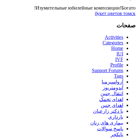
Изумительные юбилейные композиции!Богато!
букет цветов томск
صفحات
Activities
Categories
Home
IUI
IVF
Profile
Support Forums
Tags
آزواسپرمیا
آندومتریوز
انتقال جنین
اهدای تخمک
اهدای جنین
با دکتر زارعیان
بارداری
بیماری های زنان
پاسخ سوالات
پانکچر