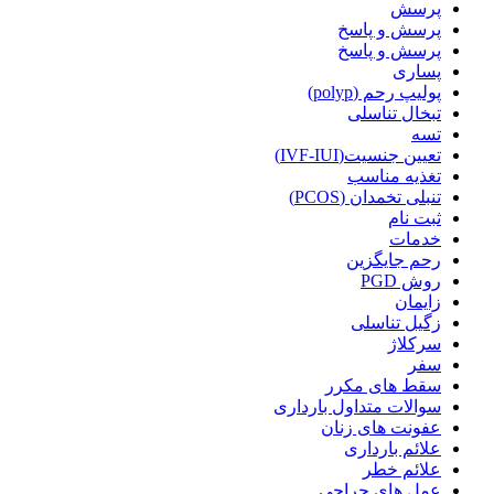
پرسش
پرسش و پاسخ
پرسش و پاسخ
پساری
پولیپ رحم (polyp)
تبخال تناسلی
تسه
تعیین جنسیت(IVF-IUI)
تغذیه مناسب
تنبلی تخمدان (PCOS)
ثبت نام
خدمات
رحم جایگزین
روش PGD
زایمان
زگیل تناسلی
سرکلاژ
سفر
سقط های مکرر
سوالات متداول بارداری
عفونت های زنان
علائم بارداری
علائم خطر
عمل های جراحی