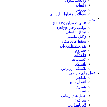
واکسیناسیون
زایمان
ورزش
سوالات متداول بارداری
زنان
تنبلی تخمدان (PCOS)
پولیپ رحم (polyp)
تبخال تناسلی
زگیل تناسلی
سقط های مکرر
عفونت های زنان
فیبروم
قاعدگی
کیست ها
یائسگی
یائسگی زودرس
عمل های جراحی
پانکچر
انتقال جنین
پساری
تسه
عمل های زیبایی
سرکلاژ
لاپاراسکوپی