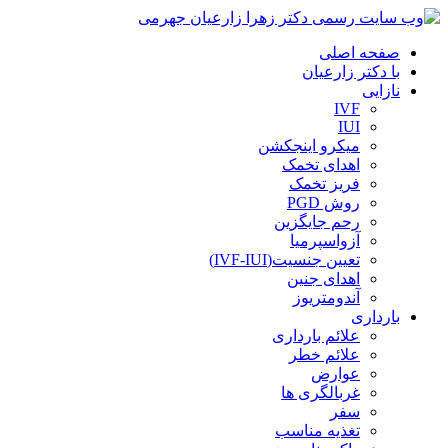
صفحه اصلی
با دکتر زارعیان
نازایی
IVF
IUI
میکرو اینجکشن
اهدای تخمک
فریز تخمک
روش PGD
رحم جایگزین
آزواسپرمیا
تعیین جنسیت(IVF-IUI)
اهدای جنین
آندومتریوز
بارداری
علائم بارداری
علائم خطر
عوارض
غربالگری ها
سفر
تغذیه مناسب