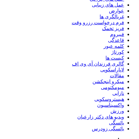
عمل های زیبایی
عوارض
غربالگری ها
فرم درخواست رزرو وقت
فریز تخمک
فیبروم
قاعدگی
کلمه عبور
کورتاژ
کیست ها
گالری فرزندان آی وی اف
لاپاراسکوپی
مقالات
میکرو اینجکشن
میومکتومی
نازایی
هیستروسکوپی
واکسیناسیون
ورزش
ویدیو های دکتر زارعیان
یائسگی
یائسگی زودرس