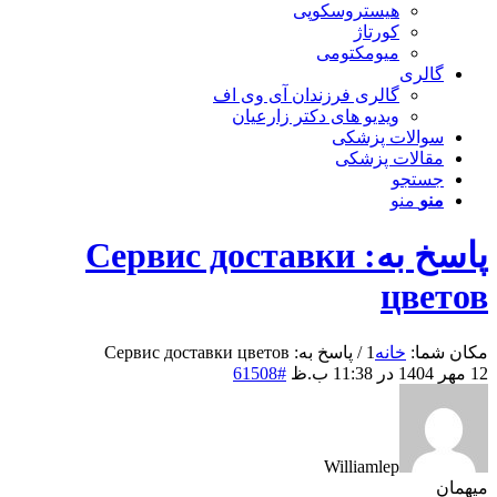
هیستروسکوپی
کورتاژ
میومکتومی
گالری
گالری فرزندان آی وی اف
ویدیو های دکتر زارعیان
سوالات پزشکی
مقالات پزشکی
جستجو
منو
منو
پاسخ به: Сервис доставки
цветов
مکان شما:
خانه
1
/
پاسخ به: Сервис доставки цветов
12 مهر 1404 در 11:38 ب.ظ
#61508
Williamlep
میهمان