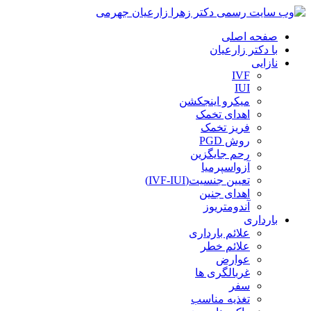
صفحه اصلی
با دکتر زارعیان
نازایی
IVF
IUI
میکرو اینجکشن
اهدای تخمک
فریز تخمک
روش PGD
رحم جایگزین
آزواسپرمیا
تعیین جنسیت(IVF-IUI)
اهدای جنین
آندومتریوز
بارداری
علائم بارداری
علائم خطر
عوارض
غربالگری ها
سفر
تغذیه مناسب