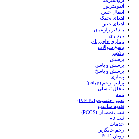
آزواسپرمیا
آندومتریوز
انتقال جنین
اهدای تخمک
اهدای جنین
با دکتر زارعیان
بارداری
بیماری های زنان
پاسخ سوالات
پانکچر
پرسش
پرسش و پاسخ
پرسش و پاسخ
پساری
پولیپ رحم (polyp)
تبخال تناسلی
تسه
تعیین جنسیت(IVF-IUI)
تغذیه مناسب
تنبلی تخمدان (PCOS)
ثبت نام
خدمات
رحم جایگزین
روش PGD