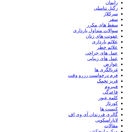
زایمان
زگیل تناسلی
سرکلاژ
سفر
سقط های مکرر
سوالات متداول بارداری
عفونت های زنان
علائم بارداری
علائم خطر
عمل های جراحی
عمل های زیبایی
عوارض
غربالگری ها
فرم درخواست رزرو وقت
فریز تخمک
فیبروم
قاعدگی
کلمه عبور
کورتاژ
کیست ها
گالری فرزندان آی وی اف
لاپاراسکوپی
مقالات
میکرو اینجکشن