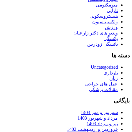
میومکتومی
نازایی
هیستروسکوپی
واکسیناسیون
ورزش
ویدیو های دکتر زارعیان
یائسگی
یائسگی زودرس
دسته ها
Uncategorized
بارداری
زنان
عمل های جراحی
مقالات پزشکی
بایگانی
شهریور و مهر 1403
مرداد و شهریور 1403
تیر و مرداد 1403
فروردین و اردیبهشت 1402