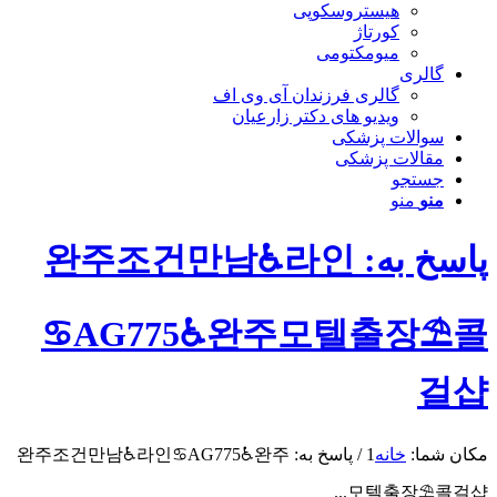
هیستروسکوپی
کورتاژ
میومکتومی
گالری
گالری فرزندان آی وی اف
ویدیو های دکتر زارعیان
سوالات پزشکی
مقالات پزشکی
جستجو
منو
منو
پاسخ به: 완주조건만남♿라인
♋AG775♿완주모텔출장⛱️콜
걸샵
مکان شما:
خانه
1
/
پاسخ به: 완주조건만남♿라인♋AG775♿완주
모텔출장⛱️콜걸샵...