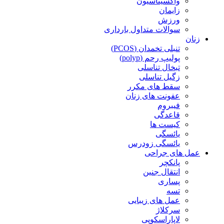
واکسیناسیون
زایمان
ورزش
سوالات متداول بارداری
زنان
تنبلی تخمدان (PCOS)
پولیپ رحم (polyp)
تبخال تناسلی
زگیل تناسلی
سقط های مکرر
عفونت های زنان
فیبروم
قاعدگی
کیست ها
یائسگی
یائسگی زودرس
عمل های جراحی
پانکچر
انتقال جنین
پساری
تسه
عمل های زیبایی
سرکلاژ
لاپاراسکوپی