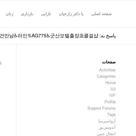
صفحه اصلی
با دکتر زارعیان
نازایی
بارداری
زنان
پاسخ به: 군산조건만남♿라인♋AG775♿군산모텔출장⛱️콜걸샵
صفحات
3
Activities
Categories
Home
IUI
IVF
Profile
Support Forums
Tags
آزواسپرمیا
آندومتریوز
انتقال جنین