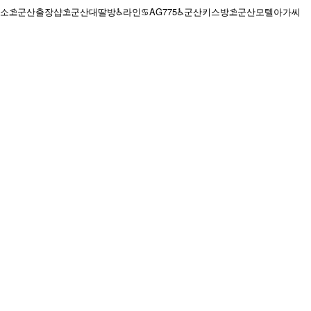
소⛱️군산출장샵⛱️군산대딸방♿라인♋AG775♿군산키스방⛱️군산모텔아가씨