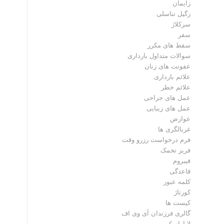
زایمان
زگیل تناسلی
سرکلاژ
سفر
سقط های مکرر
سوالات متداول بارداری
عفونت های زنان
علائم بارداری
علائم خطر
عمل های جراحی
عمل های زیبایی
عوارض
غربالگری ها
فرم درخواست رزرو وقت
فریز تخمک
فیبروم
قاعدگی
کلمه عبور
کورتاژ
کیست ها
گالری فرزندان آی وی اف
لاپاراسکوپی