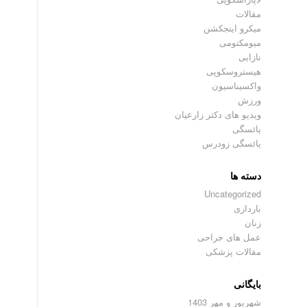
مقالات
میکرو اینجکشن
میومکتومی
نازایی
هیستروسکوپی
واکسیناسیون
ورزش
ویدیو های دکتر زارعیان
یائسگی
یائسگی زودرس
دسته ها
Uncategorized
بارداری
زنان
عمل های جراحی
مقالات پزشکی
بایگانی
شهریور و مهر 1403