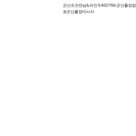
군산조건만남♿라인♋AG775♿군산출장업
⛱️군산출장마사지