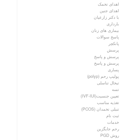
اهدای تخمک
اهدای جنین
با دکتر زارعیان
بارداری
بیماری های زنان
پاسخ سوالات
پانکچر
پرسش
پرسش و پاسخ
پرسش و پاسخ
پساری
پولیپ رحم (polyp)
تبخال تناسلی
تسه
تعیین جنسیت(IVF-IUI)
تغذیه مناسب
تنبلی تخمدان (PCOS)
ثبت نام
خدمات
رحم جایگزین
روش PGD