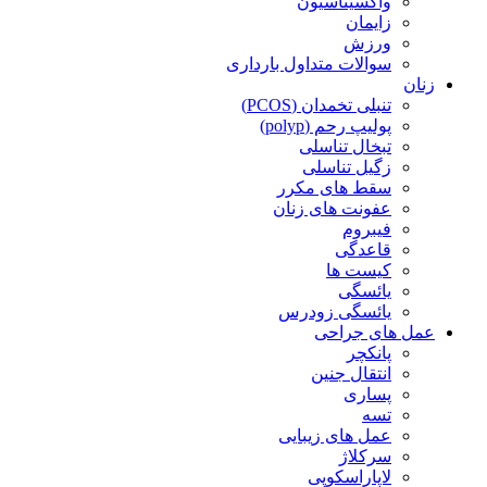
واکسیناسیون
زایمان
ورزش
سوالات متداول بارداری
زنان
تنبلی تخمدان (PCOS)
پولیپ رحم (polyp)
تبخال تناسلی
زگیل تناسلی
سقط های مکرر
عفونت های زنان
فیبروم
قاعدگی
کیست ها
یائسگی
یائسگی زودرس
عمل های جراحی
پانکچر
انتقال جنین
پساری
تسه
عمل های زیبایی
سرکلاژ
لاپاراسکوپی