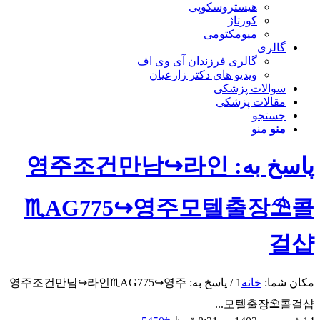
هیستروسکوپی
کورتاژ
میومکتومی
گالری
گالری فرزندان آی وی اف
ویدیو های دکتر زارعیان
سوالات پزشکی
مقالات پزشکی
جستجو
منو
منو
پاسخ به: 영주조건만남↪️라인
♏AG775↪️영주모텔출장⛱️콜
걸샵
مکان شما:
خانه
1
/
پاسخ به: 영주조건만남↪️라인♏AG775↪️영주
모텔출장⛱️콜걸샵...