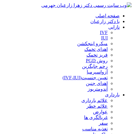
صفحه اصلی
با دکتر زارعیان
نازایی
IVF
IUI
میکرو اینجکشن
اهدای تخمک
فریز تخمک
روش PGD
رحم جایگزین
آزواسپرمیا
تعیین جنسیت(IVF-IUI)
اهدای جنین
آندومتریوز
بارداری
علائم بارداری
علائم خطر
عوارض
غربالگری ها
سفر
تغذیه مناسب