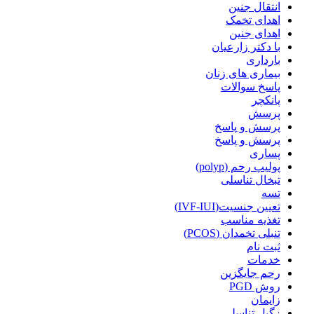
انتقال جنین
اهدای تخمک
اهدای جنین
با دکتر زارعیان
بارداری
بیماری های زنان
پاسخ سوالات
پانکچر
پرسش
پرسش و پاسخ
پرسش و پاسخ
پساری
پولیپ رحم (polyp)
تبخال تناسلی
تسه
تعیین جنسیت(IVF-IUI)
تغذیه مناسب
تنبلی تخمدان (PCOS)
ثبت نام
خدمات
رحم جایگزین
روش PGD
زایمان
زگیل تناسلی