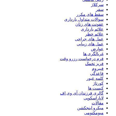
سرکلاژ
سفر
سقط های مکرر
سوالات متداول بارداری
عفونت های زنان
علائم بارداری
علائم خطر
عمل های جراحی
عمل های زیبایی
عوارض
غربالگری ها
فرم درخواست رزرو وقت
فریز تخمک
فیبروم
قاعدگی
کلمه عبور
کورتاژ
کیست ها
گالری فرزندان آی وی اف
لاپاراسکوپی
مقالات
میکرو اینجکشن
میومکتومی