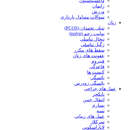
واکسیناسیون
زایمان
ورزش
سوالات متداول بارداری
زنان
تنبلی تخمدان (PCOS)
پولیپ رحم (polyp)
تبخال تناسلی
زگیل تناسلی
سقط های مکرر
عفونت های زنان
فیبروم
قاعدگی
کیست ها
یائسگی
یائسگی زودرس
عمل های جراحی
پانکچر
انتقال جنین
پساری
تسه
عمل های زیبایی
سرکلاژ
لاپاراسکوپی