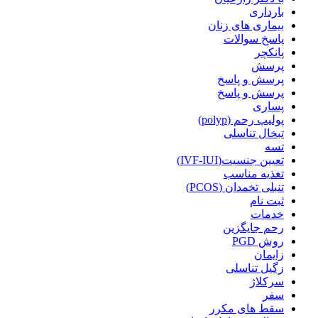
بارداری
بیماری های زنان
پاسخ سوالات
پانکچر
پرسش
پرسش و پاسخ
پرسش و پاسخ
پساری
پولیپ رحم (polyp)
تبخال تناسلی
تسه
تعیین جنسیت(IVF-IUI)
تغذیه مناسب
تنبلی تخمدان (PCOS)
ثبت نام
خدمات
رحم جایگزین
روش PGD
زایمان
زگیل تناسلی
سرکلاژ
سفر
سقط های مکرر