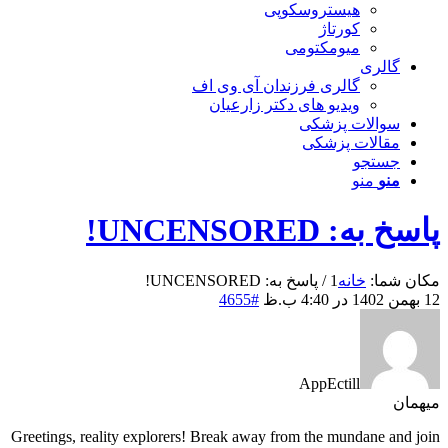
هیستروسکوپی
کورتاژ
میومکتومی
گالری
گالری فرزندان آی وی اف
ویدیو های دکتر زارعیان
سوالات پزشکی
مقالات پزشکی
جستجو
منو
منو
پاسخ به: UNCENSORED!
مکان شما:
خانه
1
/
پاسخ به: UNCENSORED!
12 بهمن 1402 در 4:40 ب.ظ
#4655
AppEctill
میهمان
Greetings, reality explorers! Break away from the mundane and join