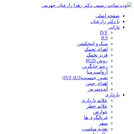
صفحه اصلی
با دکتر زارعیان
نازایی
IVF
IUI
میکرو اینجکشن
اهدای تخمک
فریز تخمک
روش PGD
رحم جایگزین
آزواسپرمیا
تعیین جنسیت(IVF-IUI)
اهدای جنین
آندومتریوز
بارداری
علائم بارداری
علائم خطر
عوارض
غربالگری ها
سفر
تغذیه مناسب