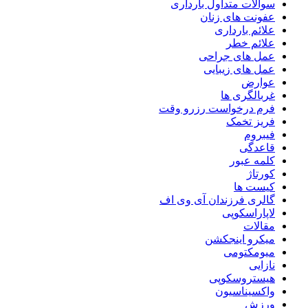
سوالات متداول بارداری
عفونت های زنان
علائم بارداری
علائم خطر
عمل های جراحی
عمل های زیبایی
عوارض
غربالگری ها
فرم درخواست رزرو وقت
فریز تخمک
فیبروم
قاعدگی
کلمه عبور
کورتاژ
کیست ها
گالری فرزندان آی وی اف
لاپاراسکوپی
مقالات
میکرو اینجکشن
میومکتومی
نازایی
هیستروسکوپی
واکسیناسیون
ورزش