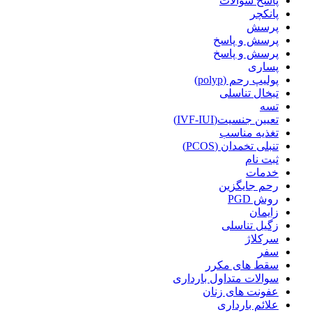
پاسخ سوالات
پانکچر
پرسش
پرسش و پاسخ
پرسش و پاسخ
پساری
پولیپ رحم (polyp)
تبخال تناسلی
تسه
تعیین جنسیت(IVF-IUI)
تغذیه مناسب
تنبلی تخمدان (PCOS)
ثبت نام
خدمات
رحم جایگزین
روش PGD
زایمان
زگیل تناسلی
سرکلاژ
سفر
سقط های مکرر
سوالات متداول بارداری
عفونت های زنان
علائم بارداری