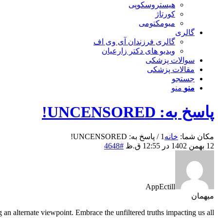
هیستروسکوپی
کورتاژ
میومکتومی
گالری
گالری فرزندان آی وی اف
ویدیو های دکتر زارعیان
سوالات پزشکی
مقالات پزشکی
جستجو
منو
منو
پاسخ به: UNCENSORED!
مکان شما:
خانه
1
/
پاسخ به: UNCENSORED!
12 بهمن 1402 در 12:55 ق.ظ
#4648
AppEctill
میهمان
an alternate viewpoint. Embrace the unfiltered truths impacting us all.