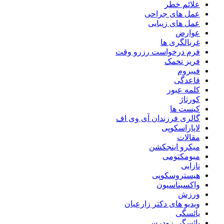
علائم خطر
عمل های جراحی
عمل های زیبایی
عوارض
غربالگری ها
فرم درخواست رزرو وقت
فریز تخمک
فیبروم
قاعدگی
کلمه عبور
کورتاژ
کیست ها
گالری فرزندان آی وی اف
لاپاراسکوپی
مقالات
میکرو اینجکشن
میومکتومی
نازایی
هیستروسکوپی
واکسیناسیون
ورزش
ویدیو های دکتر زارعیان
یائسگی
یائسگی زودرس