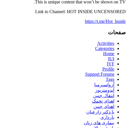
This is unique content that won’t be shown on TV.
Link to Channel: HOT INSIDE UNCENSORED
https://t.me/Hot_Inside
صفحات
Activities
Categories
Home
IUI
IVF
Profile
Support Forums
Tags
آزواسپرمیا
آندومتریوز
انتقال جنین
اهدای تخمک
اهدای جنین
با دکتر زارعیان
بارداری
بیماری های زنان