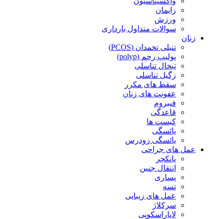
واکسیناسیون
زایمان
ورزش
سوالات متداول بارداری
زنان
تنبلی تخمدان (PCOS)
پولیپ رحم (polyp)
تبخال تناسلی
زگیل تناسلی
سقط های مکرر
عفونت های زنان
فیبروم
قاعدگی
کیست ها
یائسگی
یائسگی زودرس
عمل های جراحی
پانکچر
انتقال جنین
پساری
تسه
عمل های زیبایی
سرکلاژ
لاپاراسکوپی