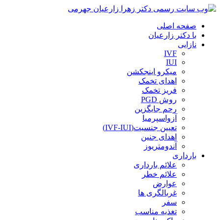
صفحه اصلی
با دکتر زارعیان
نازایی
IVF
IUI
میکرو اینجکشن
اهدای تخمک
فریز تخمک
روش PGD
رحم جایگزین
آزواسپرمیا
تعیین جنسیت(IVF-IUI)
اهدای جنین
آندومتریوز
بارداری
علائم بارداری
علائم خطر
عوارض
غربالگری ها
سفر
تغذیه مناسب