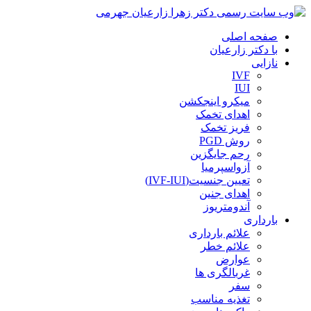
صفحه اصلی
با دکتر زارعیان
نازایی
IVF
IUI
میکرو اینجکشن
اهدای تخمک
فریز تخمک
روش PGD
رحم جایگزین
آزواسپرمیا
تعیین جنسیت(IVF-IUI)
اهدای جنین
آندومتریوز
بارداری
علائم بارداری
علائم خطر
عوارض
غربالگری ها
سفر
تغذیه مناسب