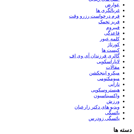
عوارض
غربالگری ها
فرم درخواست رزرو وقت
فریز تخمک
فیبروم
قاعدگی
کلمه عبور
کورتاژ
کیست ها
گالری فرزندان آی وی اف
لاپاراسکوپی
مقالات
میکرو اینجکشن
میومکتومی
نازایی
هیستروسکوپی
واکسیناسیون
ورزش
ویدیو های دکتر زارعیان
یائسگی
یائسگی زودرس
دسته ها