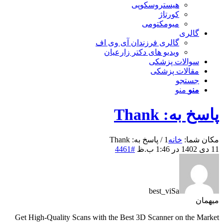
هیستروسکوپی
کورتاژ
میومکتومی
گالری
گالری فرزندان آی وی اف
ویدیو های دکتر زارعیان
سوالات پزشکی
مقالات پزشکی
جستجو
منو
منو
پاسخ به: Thank
مکان شما:
خانه
1
/
پاسخ به: Thank
11 دی 1402 در 1:46 ب.ظ
#4461
best_viSa
میهمان
Get High-Quality Scans with the Best 3D Scanner on the Market