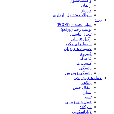
واکسیناسیون
زایمان
ورزش
سوالات متداول بارداری
زنان
تنبلی تخمدان (PCOS)
پولیپ رحم (polyp)
تبخال تناسلی
زگیل تناسلی
سقط های مکرر
عفونت های زنان
فیبروم
قاعدگی
کیست ها
یائسگی
یائسگی زودرس
عمل های جراحی
پانکچر
انتقال جنین
پساری
تسه
عمل های زیبایی
سرکلاژ
لاپاراسکوپی