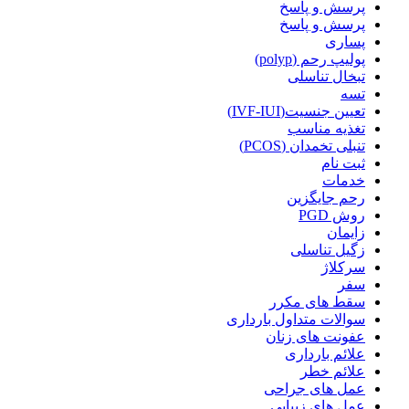
پرسش و پاسخ
پرسش و پاسخ
پساری
پولیپ رحم (polyp)
تبخال تناسلی
تسه
تعیین جنسیت(IVF-IUI)
تغذیه مناسب
تنبلی تخمدان (PCOS)
ثبت نام
خدمات
رحم جایگزین
روش PGD
زایمان
زگیل تناسلی
سرکلاژ
سفر
سقط های مکرر
سوالات متداول بارداری
عفونت های زنان
علائم بارداری
علائم خطر
عمل های جراحی
عمل های زیبایی