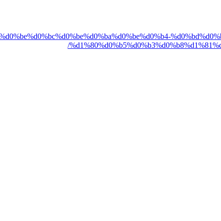
%d1%80%d0%be%d0%bc%d0%be%d0%ba%d0%be%d0%b4-%d0%bd%d
%d1%80%d0%b5%d0%b3%d0%b8%d1%81%d1