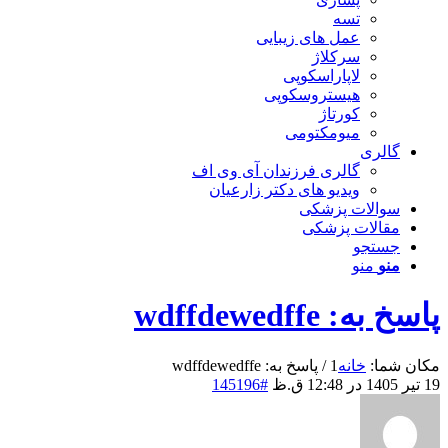
تسه
عمل های زیبایی
سرکلاژ
لاپاراسکوپی
هیستروسکوپی
کورتاژ
میومکتومی
گالری
گالری فرزندان آی وی اف
ویدیو های دکتر زارعیان
سوالات پزشکی
مقالات پزشکی
جستجو
منو
منو
پاسخ به: wdffdewedffe
مکان شما:
خانه
1
/
پاسخ به: wdffdewedffe
19 تیر 1405 در 12:48 ق.ظ
#145196