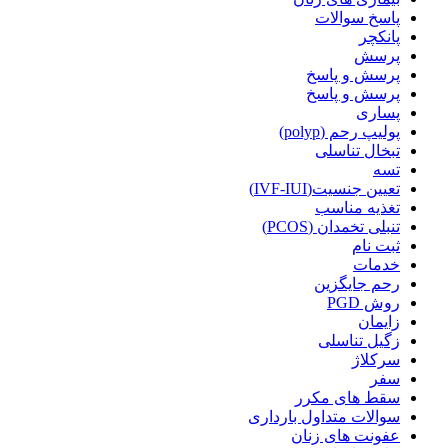
پاسخ سوالات
پانکچر
پرسش
پرسش و پاسخ
پرسش و پاسخ
پساری
پولیپ رحم (polyp)
تبخال تناسلی
تسه
تعیین جنسیت(IVF-IUI)
تغذیه مناسب
تنبلی تخمدان (PCOS)
ثبت نام
خدمات
رحم جایگزین
روش PGD
زایمان
زگیل تناسلی
سرکلاژ
سفر
سقط های مکرر
سوالات متداول بارداری
عفونت های زنان