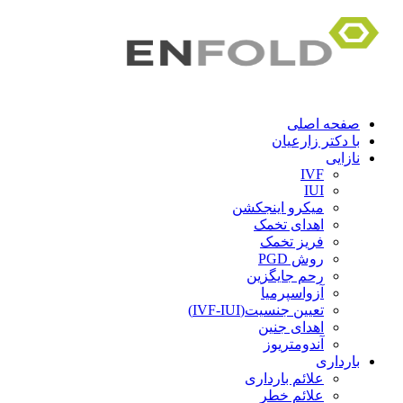
صفحه اصلی
با دکتر زارعیان
نازایی
IVF
IUI
میکرو اینجکشن
اهدای تخمک
فریز تخمک
روش PGD
رحم جایگزین
آزواسپرمیا
تعیین جنسیت(IVF-IUI)
اهدای جنین
آندومتریوز
بارداری
علائم بارداری
علائم خطر