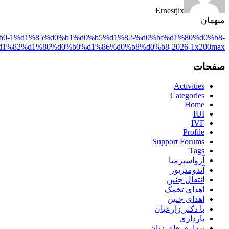
Ernestjix
میهمان
0%b0-1%d1%85%d0%b1%d0%b5%d1%82-%d0%bf%d1%80%d0%b8-
%82%d1%80%d0%b0%d1%86%d0%b8%d0%b8-2026-1x200max/
صفحات
Activities
Categories
Home
IUI
IVF
Profile
Support Forums
Tags
آزواسپرمیا
آندومتریوز
انتقال جنین
اهدای تخمک
اهدای جنین
با دکتر زارعیان
بارداری
بیماری های زنان