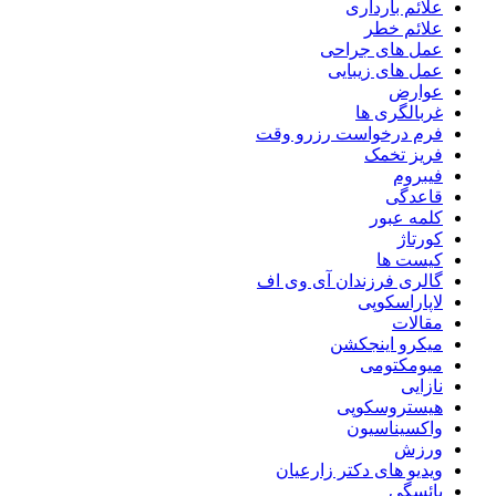
علائم بارداری
علائم خطر
عمل های جراحی
عمل های زیبایی
عوارض
غربالگری ها
فرم درخواست رزرو وقت
فریز تخمک
فیبروم
قاعدگی
کلمه عبور
کورتاژ
کیست ها
گالری فرزندان آی وی اف
لاپاراسکوپی
مقالات
میکرو اینجکشن
میومکتومی
نازایی
هیستروسکوپی
واکسیناسیون
ورزش
ویدیو های دکتر زارعیان
یائسگی