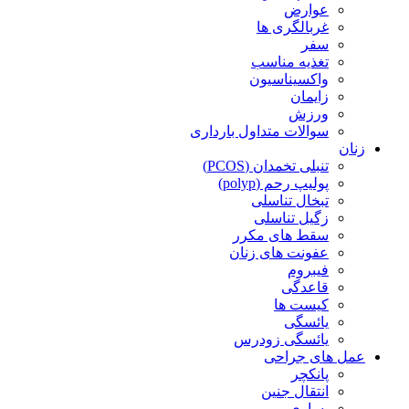
عوارض
غربالگری ها
سفر
تغذیه مناسب
واکسیناسیون
زایمان
ورزش
سوالات متداول بارداری
زنان
تنبلی تخمدان (PCOS)
پولیپ رحم (polyp)
تبخال تناسلی
زگیل تناسلی
سقط های مکرر
عفونت های زنان
فیبروم
قاعدگی
کیست ها
یائسگی
یائسگی زودرس
عمل های جراحی
پانکچر
انتقال جنین
پساری