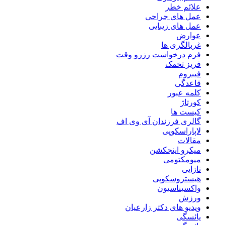
علائم خطر
عمل های جراحی
عمل های زیبایی
عوارض
غربالگری ها
فرم درخواست رزرو وقت
فریز تخمک
فیبروم
قاعدگی
کلمه عبور
کورتاژ
کیست ها
گالری فرزندان آی وی اف
لاپاراسکوپی
مقالات
میکرو اینجکشن
میومکتومی
نازایی
هیستروسکوپی
واکسیناسیون
ورزش
ویدیو های دکتر زارعیان
یائسگی