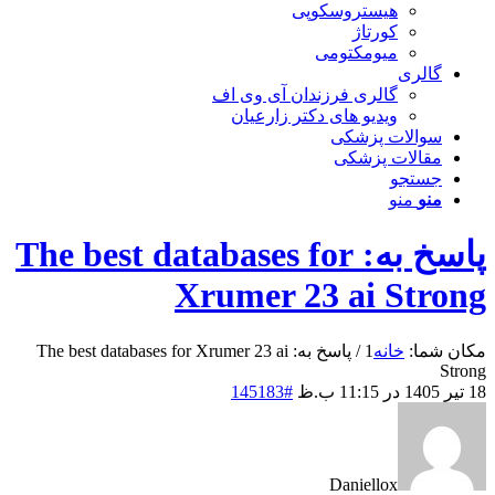
هیستروسکوپی
کورتاژ
میومکتومی
گالری
گالری فرزندان آی وی اف
ویدیو های دکتر زارعیان
سوالات پزشکی
مقالات پزشکی
جستجو
منو
منو
پاسخ به: The best databases for
Xrumer 23 ai Strong
مکان شما:
خانه
1
/
پاسخ به: The best databases for Xrumer 23 ai
Strong
18 تیر 1405 در 11:15 ب.ظ
#145183
Daniellox