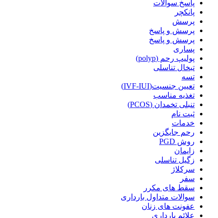
پاسخ سوالات
پانکچر
پرسش
پرسش و پاسخ
پرسش و پاسخ
پساری
پولیپ رحم (polyp)
تبخال تناسلی
تسه
تعیین جنسیت(IVF-IUI)
تغذیه مناسب
تنبلی تخمدان (PCOS)
ثبت نام
خدمات
رحم جایگزین
روش PGD
زایمان
زگیل تناسلی
سرکلاژ
سفر
سقط های مکرر
سوالات متداول بارداری
عفونت های زنان
علائم بارداری