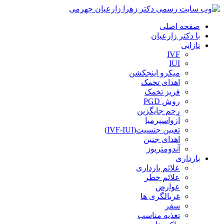
صفحه اصلی
با دکتر زارعیان
نازایی
IVF
IUI
میکرو اینجکشن
اهدای تخمک
فریز تخمک
روش PGD
رحم جایگزین
آزواسپرمیا
تعیین جنسیت(IVF-IUI)
اهدای جنین
آندومتریوز
بارداری
علائم بارداری
علائم خطر
عوارض
غربالگری ها
سفر
تغذیه مناسب