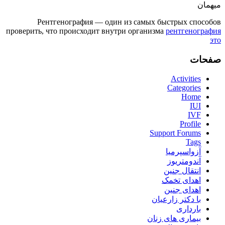
میهمان
Рентгенография — один из самых быстрых способов
проверить, что происходит внутри организма
рентгенография
это
صفحات
Activities
Categories
Home
IUI
IVF
Profile
Support Forums
Tags
آزواسپرمیا
آندومتریوز
انتقال جنین
اهدای تخمک
اهدای جنین
با دکتر زارعیان
بارداری
بیماری های زنان