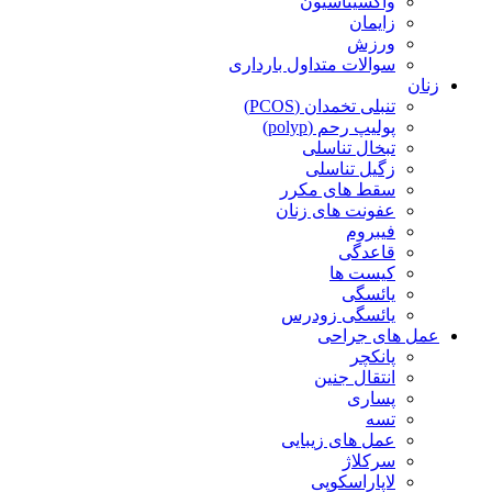
واکسیناسیون
زایمان
ورزش
سوالات متداول بارداری
زنان
تنبلی تخمدان (PCOS)
پولیپ رحم (polyp)
تبخال تناسلی
زگیل تناسلی
سقط های مکرر
عفونت های زنان
فیبروم
قاعدگی
کیست ها
یائسگی
یائسگی زودرس
عمل های جراحی
پانکچر
انتقال جنین
پساری
تسه
عمل های زیبایی
سرکلاژ
لاپاراسکوپی