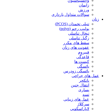
واکسیناسیون
زایمان
ورزش
سوالات متداول بارداری
زنان
تنبلی تخمدان (PCOS)
پولیپ رحم (polyp)
تبخال تناسلی
زگیل تناسلی
سقط های مکرر
عفونت های زنان
فیبروم
قاعدگی
کیست ها
یائسگی
یائسگی زودرس
عمل های جراحی
پانکچر
انتقال جنین
پساری
تسه
عمل های زیبایی
سرکلاژ
لاپاراسکوپی