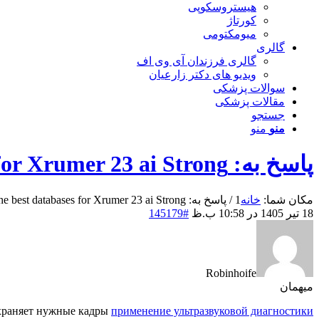
هیستروسکوپی
کورتاژ
میومکتومی
گالری
گالری فرزندان آی وی اف
ویدیو های دکتر زارعیان
سوالات پزشکی
مقالات پزشکی
جستجو
منو
منو
پاسخ به: The best databases for Xrumer 23 ai Strong
مکان شما:
خانه
1
/
پاسخ به: The best databases for Xrumer 23 ai Strong
18 تیر 1405 در 10:58 ب.ظ
#145179
Robinhoife
میهمان
сохраняет нужные кадры
применение ультразвуковой диагностики