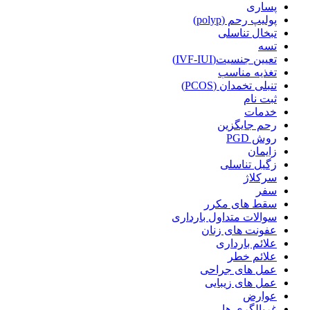
پساری
پولیپ رحم (polyp)
تبخال تناسلی
تسه
تعیین جنسیت(IVF-IUI)
تغذیه مناسب
تنبلی تخمدان (PCOS)
ثبت نام
خدمات
رحم جایگزین
روش PGD
زایمان
زگیل تناسلی
سرکلاژ
سفر
سقط های مکرر
سوالات متداول بارداری
عفونت های زنان
علائم بارداری
علائم خطر
عمل های جراحی
عمل های زیبایی
عوارض
غربالگری ها