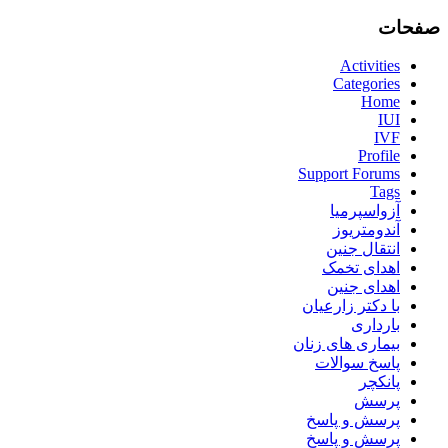
صفحات
Activities
Categories
Home
IUI
IVF
Profile
Support Forums
Tags
آزواسپرمیا
آندومتریوز
انتقال جنین
اهدای تخمک
اهدای جنین
با دکتر زارعیان
بارداری
بیماری های زنان
پاسخ سوالات
پانکچر
پرسش
پرسش و پاسخ
پرسش و پاسخ