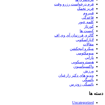
فرم درخواست رزرو وقت
فریز تخمک
فیبروم
قاعدگی
کلمه عبور
کورتاژ
کیست ها
گالری فرزندان آی وی اف
لاپاراسکوپی
مقالات
میکرو اینجکشن
میومکتومی
نازایی
هیستروسکوپی
واکسیناسیون
ورزش
ویدیو های دکتر زارعیان
یائسگی
یائسگی زودرس
دسته ها
Uncategorized