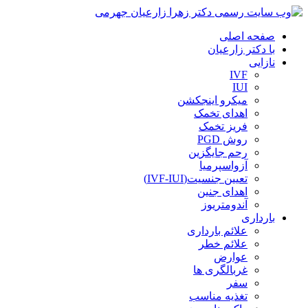
صفحه اصلی
با دکتر زارعیان
نازایی
IVF
IUI
میکرو اینجکشن
اهدای تخمک
فریز تخمک
روش PGD
رحم جایگزین
آزواسپرمیا
تعیین جنسیت(IVF-IUI)
اهدای جنین
آندومتریوز
بارداری
علائم بارداری
علائم خطر
عوارض
غربالگری ها
سفر
تغذیه مناسب