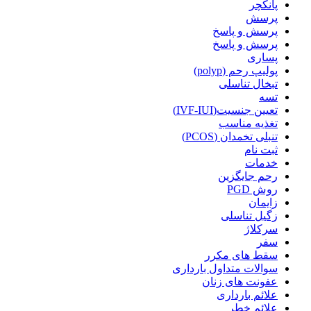
پانکچر
پرسش
پرسش و پاسخ
پرسش و پاسخ
پساری
پولیپ رحم (polyp)
تبخال تناسلی
تسه
تعیین جنسیت(IVF-IUI)
تغذیه مناسب
تنبلی تخمدان (PCOS)
ثبت نام
خدمات
رحم جایگزین
روش PGD
زایمان
زگیل تناسلی
سرکلاژ
سفر
سقط های مکرر
سوالات متداول بارداری
عفونت های زنان
علائم بارداری
علائم خطر