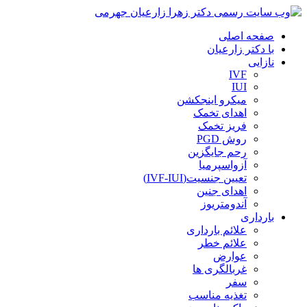
صفحه اصلی
با دکتر زارعیان
نازایی
IVF
IUI
میکرو اینجکشن
اهدای تخمک
فریز تخمک
روش PGD
رحم جایگزین
آزواسپرمیا
تعیین جنسیت(IVF-IUI)
اهدای جنین
آندومتریوز
بارداری
علائم بارداری
علائم خطر
عوارض
غربالگری ها
سفر
تغذیه مناسب