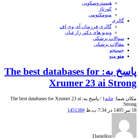
هیستروسکوپی
کورتاژ
میومکتومی
گالری
گالری فرزندان آی وی اف
ویدیو های دکتر زارعیان
سوالات پزشکی
مقالات پزشکی
جستجو
منو
منو
پاسخ به: The best databases for
Xrumer 23 ai Strong
مکان شما:
خانه
1
/
پاسخ به: The best databases for Xrumer 23 ai
Strong
18 تیر 1405 در 7:34 ب.ظ
#145138
Daniellox