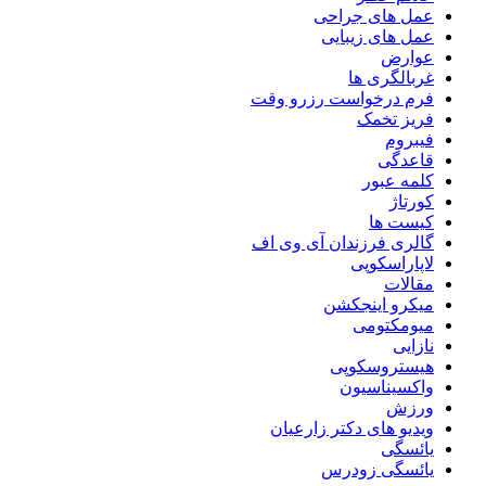
عمل های جراحی
عمل های زیبایی
عوارض
غربالگری ها
فرم درخواست رزرو وقت
فریز تخمک
فیبروم
قاعدگی
کلمه عبور
کورتاژ
کیست ها
گالری فرزندان آی وی اف
لاپاراسکوپی
مقالات
میکرو اینجکشن
میومکتومی
نازایی
هیستروسکوپی
واکسیناسیون
ورزش
ویدیو های دکتر زارعیان
یائسگی
یائسگی زودرس