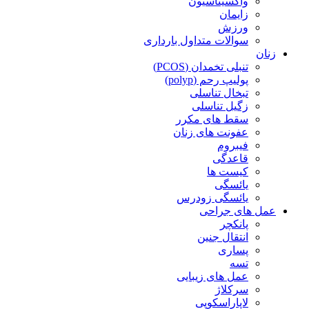
واکسیناسیون
زایمان
ورزش
سوالات متداول بارداری
زنان
تنبلی تخمدان (PCOS)
پولیپ رحم (polyp)
تبخال تناسلی
زگیل تناسلی
سقط های مکرر
عفونت های زنان
فیبروم
قاعدگی
کیست ها
یائسگی
یائسگی زودرس
عمل های جراحی
پانکچر
انتقال جنین
پساری
تسه
عمل های زیبایی
سرکلاژ
لاپاراسکوپی