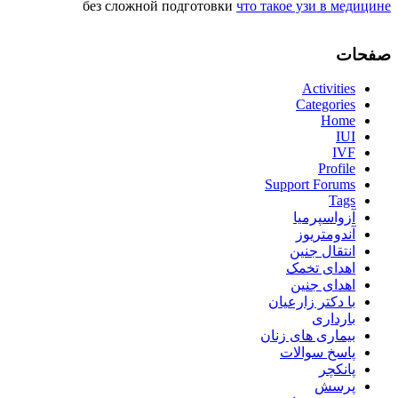
без сложной подготовки
что такое узи в медицине
صفحات
Activities
Categories
Home
IUI
IVF
Profile
Support Forums
Tags
آزواسپرمیا
آندومتریوز
انتقال جنین
اهدای تخمک
اهدای جنین
با دکتر زارعیان
بارداری
بیماری های زنان
پاسخ سوالات
پانکچر
پرسش