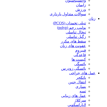
واکسیناسیون
زایمان
ورزش
سوالات متداول بارداری
زنان
تنبلی تخمدان (PCOS)
پولیپ رحم (polyp)
تبخال تناسلی
زگیل تناسلی
سقط های مکرر
عفونت های زنان
فیبروم
قاعدگی
کیست ها
یائسگی
یائسگی زودرس
عمل های جراحی
پانکچر
انتقال جنین
پساری
تسه
عمل های زیبایی
سرکلاژ
لاپاراسکوپی