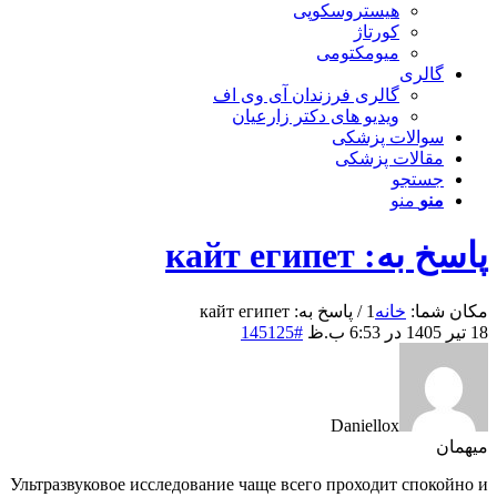
هیستروسکوپی
کورتاژ
میومکتومی
گالری
گالری فرزندان آی وی اف
ویدیو های دکتر زارعیان
سوالات پزشکی
مقالات پزشکی
جستجو
منو
منو
پاسخ به: кайт египет
مکان شما:
خانه
1
/
پاسخ به: кайт египет
18 تیر 1405 در 6:53 ب.ظ
#145125
Daniellox
میهمان
Ультразвуковое исследование чаще всего проходит спокойно и