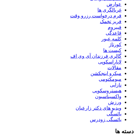
عوارض
غربالگری ها
فرم درخواست رزرو وقت
فریز تخمک
فیبروم
قاعدگی
کلمه عبور
کورتاژ
کیست ها
گالری فرزندان آی وی اف
لاپاراسکوپی
مقالات
میکرو اینجکشن
میومکتومی
نازایی
هیستروسکوپی
واکسیناسیون
ورزش
ویدیو های دکتر زارعیان
یائسگی
یائسگی زودرس
دسته ها