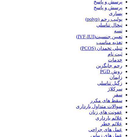
پرسش و پاسخ
پرسش و پاسخ
پساری
پولیپ رحم (polyp)
تبخال تناسلی
تسه
تعیین جنسیت(IVF-IUI)
تغذیه مناسب
تنبلی تخمدان (PCOS)
ثبت نام
خدمات
رحم جایگزین
روش PGD
زایمان
زگیل تناسلی
سرکلاژ
سفر
سقط های مکرر
سوالات متداول بارداری
عفونت های زنان
علائم بارداری
علائم خطر
عمل های جراحی
عمل های زیبایی