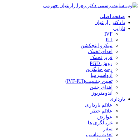
صفحه اصلی
با دکتر زارعیان
نازایی
IVF
IUI
میکرو اینجکشن
اهدای تخمک
فریز تخمک
روش PGD
رحم جایگزین
آزواسپرمیا
تعیین جنسیت(IVF-IUI)
اهدای جنین
آندومتریوز
بارداری
علائم بارداری
علائم خطر
عوارض
غربالگری ها
سفر
تغذیه مناسب