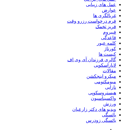
عمل های زیبایی
عوارض
غربالگری ها
فرم درخواست رزرو وقت
فریز تخمک
فیبروم
قاعدگی
کلمه عبور
کورتاژ
کیست ها
گالری فرزندان آی وی اف
لاپاراسکوپی
مقالات
میکرو اینجکشن
میومکتومی
نازایی
هیستروسکوپی
واکسیناسیون
ورزش
ویدیو های دکتر زارعیان
یائسگی
یائسگی زودرس