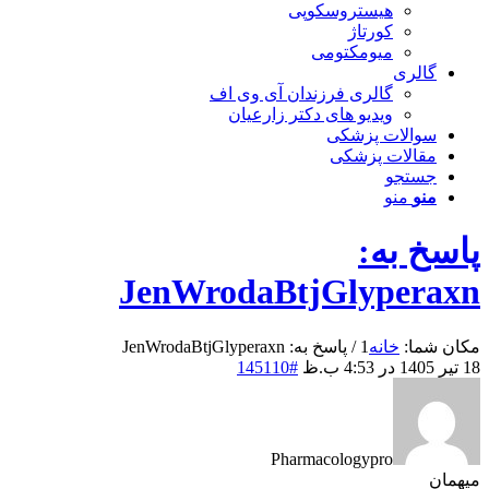
هیستروسکوپی
کورتاژ
میومکتومی
گالری
گالری فرزندان آی وی اف
ویدیو های دکتر زارعیان
سوالات پزشکی
مقالات پزشکی
جستجو
منو
منو
پاسخ به:
JenWrodaBtjGlyperaxn
مکان شما:
خانه
1
/
پاسخ به: JenWrodaBtjGlyperaxn
18 تیر 1405 در 4:53 ب.ظ
#145110
Pharmacologypro
میهمان