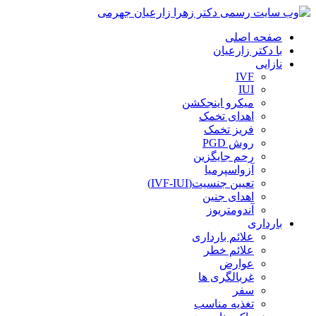
صفحه اصلی
با دکتر زارعیان
نازایی
IVF
IUI
میکرو اینجکشن
اهدای تخمک
فریز تخمک
روش PGD
رحم جایگزین
آزواسپرمیا
تعیین جنسیت(IVF-IUI)
اهدای جنین
آندومتریوز
بارداری
علائم بارداری
علائم خطر
عوارض
غربالگری ها
سفر
تغذیه مناسب