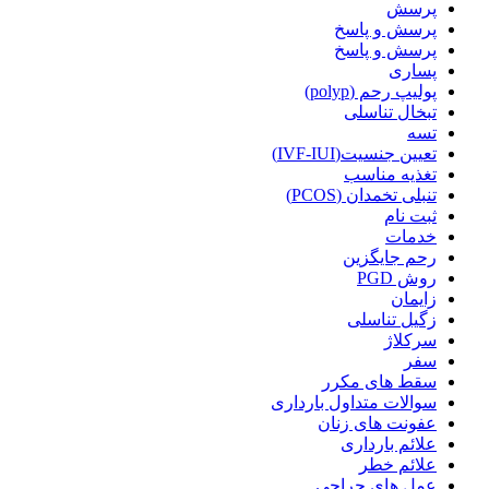
پرسش
پرسش و پاسخ
پرسش و پاسخ
پساری
پولیپ رحم (polyp)
تبخال تناسلی
تسه
تعیین جنسیت(IVF-IUI)
تغذیه مناسب
تنبلی تخمدان (PCOS)
ثبت نام
خدمات
رحم جایگزین
روش PGD
زایمان
زگیل تناسلی
سرکلاژ
سفر
سقط های مکرر
سوالات متداول بارداری
عفونت های زنان
علائم بارداری
علائم خطر
عمل های جراحی