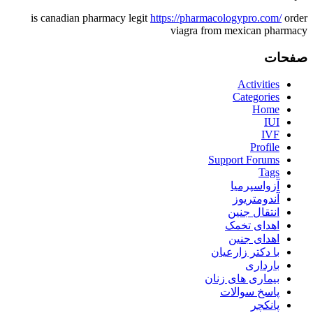
is canadian pharmacy legit
https://pharmacologypro.com/
order
viagra from mexican pharmacy
صفحات
Activities
Categories
Home
IUI
IVF
Profile
Support Forums
Tags
آزواسپرمیا
آندومتریوز
انتقال جنین
اهدای تخمک
اهدای جنین
با دکتر زارعیان
بارداری
بیماری های زنان
پاسخ سوالات
پانکچر