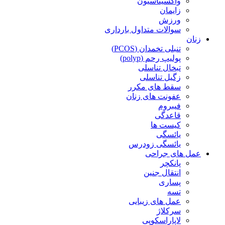
واکسیناسیون
زایمان
ورزش
سوالات متداول بارداری
زنان
تنبلی تخمدان (PCOS)
پولیپ رحم (polyp)
تبخال تناسلی
زگیل تناسلی
سقط های مکرر
عفونت های زنان
فیبروم
قاعدگی
کیست ها
یائسگی
یائسگی زودرس
عمل های جراحی
پانکچر
انتقال جنین
پساری
تسه
عمل های زیبایی
سرکلاژ
لاپاراسکوپی