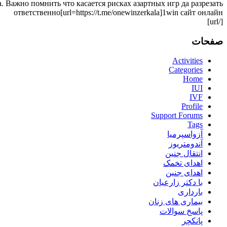
. Важно помнить что касается рисках азартных игр да разрезать
ответственно[url=https://t.me/onewinzerkala]1win сайт онлайн
[/url]
صفحات
Activities
Categories
Home
IUI
IVF
Profile
Support Forums
Tags
آزواسپرمیا
آندومتریوز
انتقال جنین
اهدای تخمک
اهدای جنین
با دکتر زارعیان
بارداری
بیماری های زنان
پاسخ سوالات
پانکچر