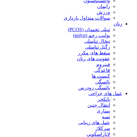
واکسیناسیون
زایمان
ورزش
سوالات متداول بارداری
زنان
تنبلی تخمدان (PCOS)
پولیپ رحم (polyp)
تبخال تناسلی
زگیل تناسلی
سقط های مکرر
عفونت های زنان
فیبروم
قاعدگی
کیست ها
یائسگی
یائسگی زودرس
عمل های جراحی
پانکچر
انتقال جنین
پساری
تسه
عمل های زیبایی
سرکلاژ
لاپاراسکوپی