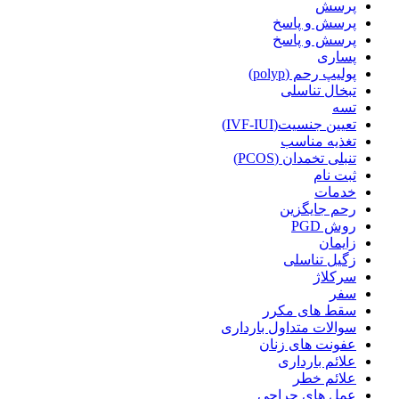
پرسش
پرسش و پاسخ
پرسش و پاسخ
پساری
پولیپ رحم (polyp)
تبخال تناسلی
تسه
تعیین جنسیت(IVF-IUI)
تغذیه مناسب
تنبلی تخمدان (PCOS)
ثبت نام
خدمات
رحم جایگزین
روش PGD
زایمان
زگیل تناسلی
سرکلاژ
سفر
سقط های مکرر
سوالات متداول بارداری
عفونت های زنان
علائم بارداری
علائم خطر
عمل های جراحی