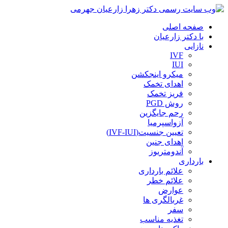
صفحه اصلی
با دکتر زارعیان
نازایی
IVF
IUI
میکرو اینجکشن
اهدای تخمک
فریز تخمک
روش PGD
رحم جایگزین
آزواسپرمیا
تعیین جنسیت(IVF-IUI)
اهدای جنین
آندومتریوز
بارداری
علائم بارداری
علائم خطر
عوارض
غربالگری ها
سفر
تغذیه مناسب