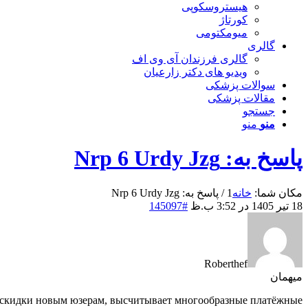
هیستروسکوپی
کورتاژ
میومکتومی
گالری
گالری فرزندان آی وی اف
ویدیو های دکتر زارعیان
سوالات پزشکی
مقالات پزشکی
جستجو
منو
منو
پاسخ به: Nrp 6 Urdy Jzg
مکان شما:
خانه
1
/
پاسخ به: Nrp 6 Urdy Jzg
18 تیر 1405 در 3:52 ب.ظ
#145097
Roberthef
میهمان
ет скидки новым юзерам, высчитывает многообразные платёжные