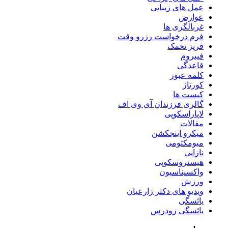
عمل های زیبایی
عوارض
غربالگری ها
فرم درخواست رزرو وقت
فریز تخمک
فیبروم
قاعدگی
کلمه عبور
کورتاژ
کیست ها
گالری فرزندان آی وی اف
لاپاراسکوپی
مقالات
میکرو اینجکشن
میومکتومی
نازایی
هیستروسکوپی
واکسیناسیون
ورزش
ویدیو های دکتر زارعیان
یائسگی
یائسگی زودرس