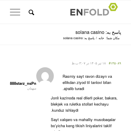
پاسخ به: solana casino
مکان شما:
خانه
/
پاسخ به: solana casino
#۱۴۵۰۸۹
۱۸ تیر ۱۴۰۵ در ۳:۰۷ ب.ظ
Rasmiy sayt ravon dizayn va
ellikdan ziyod til tanlovi bilan
888starz_nsPn
ajralib turadi.
میهمان
Jonli kazinoda real dilerli poker, bakara,
blekjek va ruletka stollari kechayu
kunduz ishlaydi.
Sayt xalqaro va mahalliy musobaqalar
bo’yicha keng tikish liniyalarini taklif