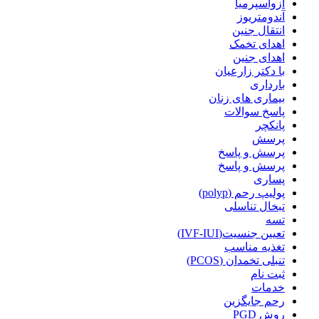
آزواسپرمیا
آندومتریوز
انتقال جنین
اهدای تخمک
اهدای جنین
با دکتر زارعیان
بارداری
بیماری های زنان
پاسخ سوالات
پانکچر
پرسش
پرسش و پاسخ
پرسش و پاسخ
پساری
پولیپ رحم (polyp)
تبخال تناسلی
تسه
تعیین جنسیت(IVF-IUI)
تغذیه مناسب
تنبلی تخمدان (PCOS)
ثبت نام
خدمات
رحم جایگزین
روش PGD