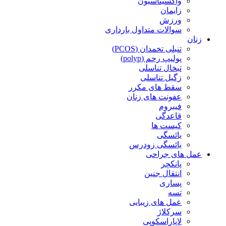
واکسیناسیون
زایمان
ورزش
سوالات متداول بارداری
زنان
تنبلی تخمدان (PCOS)
پولیپ رحم (polyp)
تبخال تناسلی
زگیل تناسلی
سقط های مکرر
عفونت های زنان
فیبروم
قاعدگی
کیست ها
یائسگی
یائسگی زودرس
عمل های جراحی
پانکچر
انتقال جنین
پساری
تسه
عمل های زیبایی
سرکلاژ
لاپاراسکوپی