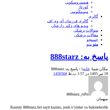
هیستروسکوپی
کورتاژ
میومکتومی
گالری
گالری فرزندان آی وی اف
ویدیو های دکتر زارعیان
سوالات پزشکی
مقالات پزشکی
جستجو
منو
منو
پاسخ به: 888starz
مکان شما:
خانه
1
/
پاسخ به: 888starz
18 تیر 1405 در 1:57 ب.ظ
#145056
888starz_rsPn
میهمان
Rasmiy 888starz.bet sayti kazino, jonli o’yinlar va bukmekerlik