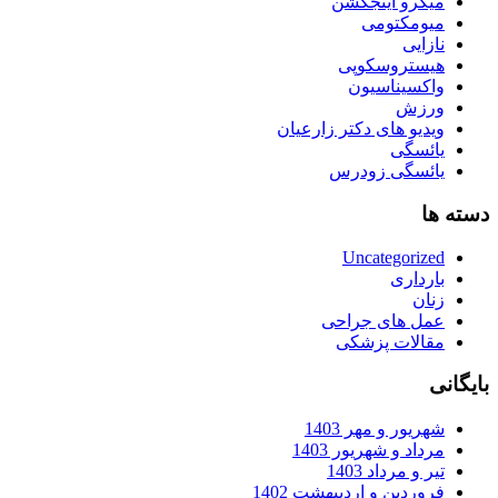
میکرو اینجکشن
میومکتومی
نازایی
هیستروسکوپی
واکسیناسیون
ورزش
ویدیو های دکتر زارعیان
یائسگی
یائسگی زودرس
دسته ها
Uncategorized
بارداری
زنان
عمل های جراحی
مقالات پزشکی
بایگانی
شهریور و مهر 1403
مرداد و شهریور 1403
تیر و مرداد 1403
فروردین و اردیبهشت 1402