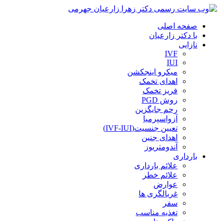
صفحه اصلی
با دکتر زارعیان
نازایی
IVF
IUI
میکرو اینجکشن
اهدای تخمک
فریز تخمک
روش PGD
رحم جایگزین
آزواسپرمیا
تعیین جنسیت(IVF-IUI)
اهدای جنین
آندومتریوز
بارداری
علائم بارداری
علائم خطر
عوارض
غربالگری ها
سفر
تغذیه مناسب