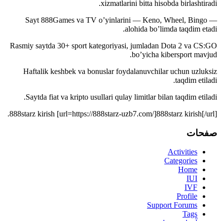
xizmatlarini bitta hisobda birlashtiradi.
Sayt 888Games va TV o’yinlarini — Keno, Wheel, Bingo —
alohida bo’limda taqdim etadi.
Rasmiy saytda 30+ sport kategoriyasi, jumladan Dota 2 va CS:GO
bo’yicha kibersport mavjud.
Haftalik keshbek va bonuslar foydalanuvchilar uchun uzluksiz
taqdim etiladi.
Saytda fiat va kripto usullari qulay limitlar bilan taqdim etiladi.
888starz kirish [url=https://888starz-uzb7.com/]888starz kirish[/url].
صفحات
Activities
Categories
Home
IUI
IVF
Profile
Support Forums
Tags