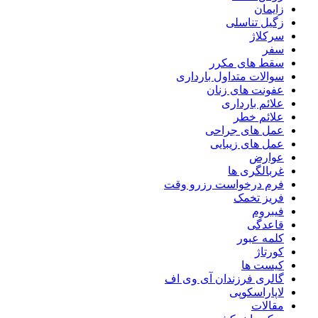
زایمان
زگیل تناسلی
سرکلاژ
سفر
سقط های مکرر
سوالات متداول بارداری
عفونت های زنان
علائم بارداری
علائم خطر
عمل های جراحی
عمل های زیبایی
عوارض
غربالگری ها
فرم درخواست رزرو وقت
فریز تخمک
فیبروم
قاعدگی
کلمه عبور
کورتاژ
کیست ها
گالری فرزندان آی وی اف
لاپاراسکوپی
مقالات