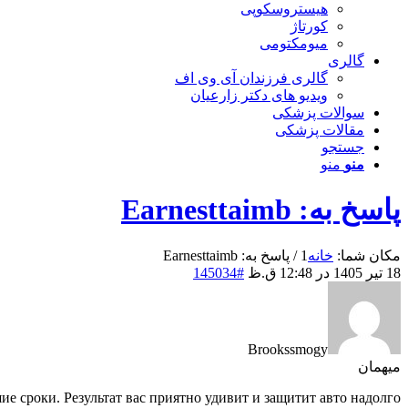
هیستروسکوپی
کورتاژ
میومکتومی
گالری
گالری فرزندان آی وی اف
ویدیو های دکتر زارعیان
سوالات پزشکی
مقالات پزشکی
جستجو
منو
منو
پاسخ به: Earnesttaimb
مکان شما:
خانه
1
/
پاسخ به: Earnesttaimb
18 تیر 1405 در 12:48 ق.ظ
#145034
Brookssmogy
میهمان
е сроки. Результат вас приятно удивит и защитит авто надолго.