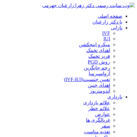
صفحه اصلی
با دکتر زارعیان
نازایی
IVF
IUI
میکرو اینجکشن
اهدای تخمک
فریز تخمک
روش PGD
رحم جایگزین
آزواسپرمیا
تعیین جنسیت(IVF-IUI)
اهدای جنین
آندومتریوز
بارداری
علائم بارداری
علائم خطر
عوارض
غربالگری ها
سفر
تغذیه مناسب