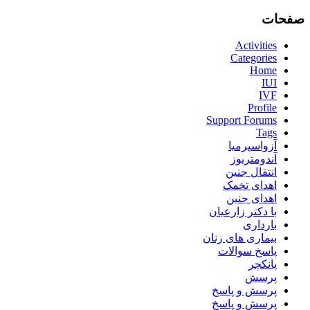
صفحات
Activities
Categories
Home
IUI
IVF
Profile
Support Forums
Tags
آزواسپرمیا
آندومتریوز
انتقال جنین
اهدای تخمک
اهدای جنین
با دکتر زارعیان
بارداری
بیماری های زنان
پاسخ سوالات
پانکچر
پرسش
پرسش و پاسخ
پرسش و پاسخ