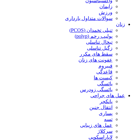
واکسیناسیون
زایمان
ورزش
سوالات متداول بارداری
زنان
تنبلی تخمدان (PCOS)
پولیپ رحم (polyp)
تبخال تناسلی
زگیل تناسلی
سقط های مکرر
عفونت های زنان
فیبروم
قاعدگی
کیست ها
یائسگی
یائسگی زودرس
عمل های جراحی
پانکچر
انتقال جنین
پساری
تسه
عمل های زیبایی
سرکلاژ
لاپاراسکوپی