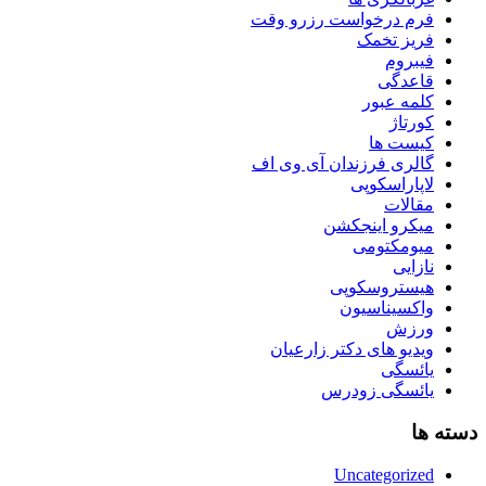
فرم درخواست رزرو وقت
فریز تخمک
فیبروم
قاعدگی
کلمه عبور
کورتاژ
کیست ها
گالری فرزندان آی وی اف
لاپاراسکوپی
مقالات
میکرو اینجکشن
میومکتومی
نازایی
هیستروسکوپی
واکسیناسیون
ورزش
ویدیو های دکتر زارعیان
یائسگی
یائسگی زودرس
دسته ها
Uncategorized