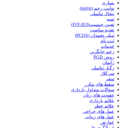
پساری
پولیپ رحم (polyp)
تبخال تناسلی
تسه
تعیین جنسیت(IVF-IUI)
تغذیه مناسب
تنبلی تخمدان (PCOS)
ثبت نام
خدمات
رحم جایگزین
روش PGD
زایمان
زگیل تناسلی
سرکلاژ
سفر
سقط های مکرر
سوالات متداول بارداری
عفونت های زنان
علائم بارداری
علائم خطر
عمل های جراحی
عمل های زیبایی
عوارض
غربالگری ها