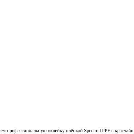
ем профессиональную оклейку плёнкой Spectroll PPF в кратчайши