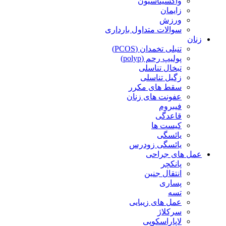
واکسیناسیون
زایمان
ورزش
سوالات متداول بارداری
زنان
تنبلی تخمدان (PCOS)
پولیپ رحم (polyp)
تبخال تناسلی
زگیل تناسلی
سقط های مکرر
عفونت های زنان
فیبروم
قاعدگی
کیست ها
یائسگی
یائسگی زودرس
عمل های جراحی
پانکچر
انتقال جنین
پساری
تسه
عمل های زیبایی
سرکلاژ
لاپاراسکوپی