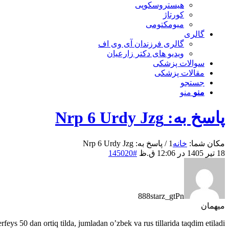
هیستروسکوپی
کورتاژ
میومکتومی
گالری
گالری فرزندان آی وی اف
ویدیو های دکتر زارعیان
سوالات پزشکی
مقالات پزشکی
جستجو
منو
منو
پاسخ به: Nrp 6 Urdy Jzg
مکان شما:
خانه
1
/
پاسخ به: Nrp 6 Urdy Jzg
18 تیر 1405 در 12:06 ق.ظ
#145020
888starz_gtPn
میهمان
erfeys 50 dan ortiq tilda, jumladan o’zbek va rus tillarida taqdim etiladi.