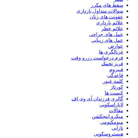
سقط های مکرر
سوالات متداول بارداری
عفونت های زنان
علائم بارداری
علائم خطر
عمل های جراحی
عمل های زیبایی
عوارض
غربالگری ها
فرم درخواست رزرو وقت
فریز تخمک
فیبروم
قاعدگی
کلمه عبور
کورتاژ
کیست ها
گالری فرزندان آی وی اف
لاپاراسکوپی
مقالات
میکرو اینجکشن
میومکتومی
نازایی
هیستروسکوپی