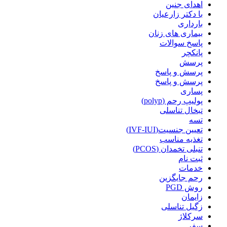
اهدای جنین
با دکتر زارعیان
بارداری
بیماری های زنان
پاسخ سوالات
پانکچر
پرسش
پرسش و پاسخ
پرسش و پاسخ
پساری
پولیپ رحم (polyp)
تبخال تناسلی
تسه
تعیین جنسیت(IVF-IUI)
تغذیه مناسب
تنبلی تخمدان (PCOS)
ثبت نام
خدمات
رحم جایگزین
روش PGD
زایمان
زگیل تناسلی
سرکلاژ
سفر