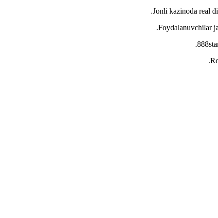
Jonli kazinoda real di
Foydalanuvchilar ja
888sta
Ro