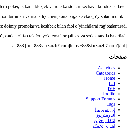
lerli poker, bakara, blekjek va ruletka stollari kechayu kunduz ishlaydi.
hon turnirlari va mahalliy chempionatlarga stavka qo’yishlari mumkin.
rz doimiy promolar va keshbek bilan faol o’yinchilarni rag’batlantiradi.
’yxatdan o’tish telefon yoki email orqali tez va sodda tarzda bajariladi.
star 888 [url=888starz-uzb7.com]https://888starz-uzb7.com/[/url]
صفحات
Activities
Categories
Home
IUI
IVF
Profile
Support Forums
Tags
آزواسپرمیا
آندومتریوز
انتقال جنین
اهدای تخمک