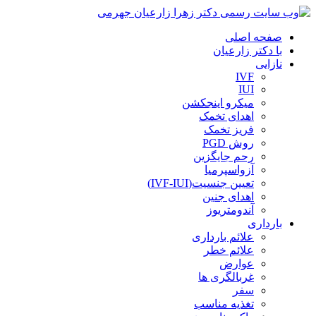
صفحه اصلی
با دکتر زارعیان
نازایی
IVF
IUI
میکرو اینجکشن
اهدای تخمک
فریز تخمک
روش PGD
رحم جایگزین
آزواسپرمیا
تعیین جنسیت(IVF-IUI)
اهدای جنین
آندومتریوز
بارداری
علائم بارداری
علائم خطر
عوارض
غربالگری ها
سفر
تغذیه مناسب