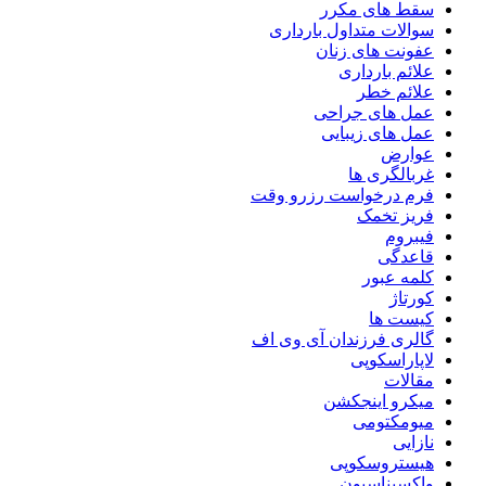
سقط های مکرر
سوالات متداول بارداری
عفونت های زنان
علائم بارداری
علائم خطر
عمل های جراحی
عمل های زیبایی
عوارض
غربالگری ها
فرم درخواست رزرو وقت
فریز تخمک
فیبروم
قاعدگی
کلمه عبور
کورتاژ
کیست ها
گالری فرزندان آی وی اف
لاپاراسکوپی
مقالات
میکرو اینجکشن
میومکتومی
نازایی
هیستروسکوپی
واکسیناسیون