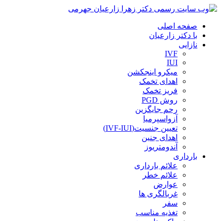
صفحه اصلی
با دکتر زارعیان
نازایی
IVF
IUI
میکرو اینجکشن
اهدای تخمک
فریز تخمک
روش PGD
رحم جایگزین
آزواسپرمیا
تعیین جنسیت(IVF-IUI)
اهدای جنین
آندومتریوز
بارداری
علائم بارداری
علائم خطر
عوارض
غربالگری ها
سفر
تغذیه مناسب