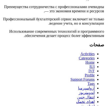
Преимущества сотрудничества с профессионалами очевидны
— это экономия времени и ресурсов.
Профессиональный бухгалтерский сервис включает не только
ведение учета, но и консультации.
Использование современных технологий и программного
обеспечения делает процесс более эффективным.
صفحات
Activities
Categories
Home
IUI
IVF
Profile
Support Forums
Tags
آزواسپرمیا
آندومتریوز
انتقال جنین
اهدای تخمک