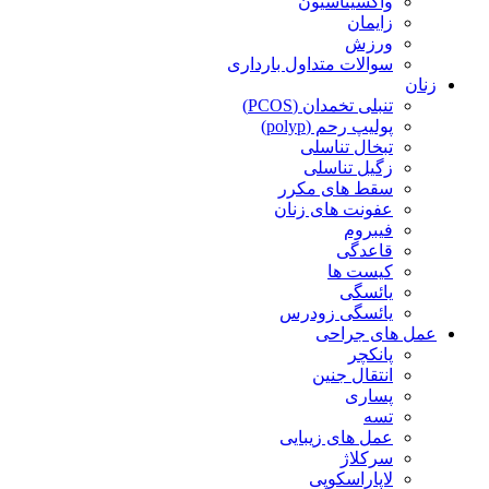
واکسیناسیون
زایمان
ورزش
سوالات متداول بارداری
زنان
تنبلی تخمدان (PCOS)
پولیپ رحم (polyp)
تبخال تناسلی
زگیل تناسلی
سقط های مکرر
عفونت های زنان
فیبروم
قاعدگی
کیست ها
یائسگی
یائسگی زودرس
عمل های جراحی
پانکچر
انتقال جنین
پساری
تسه
عمل های زیبایی
سرکلاژ
لاپاراسکوپی