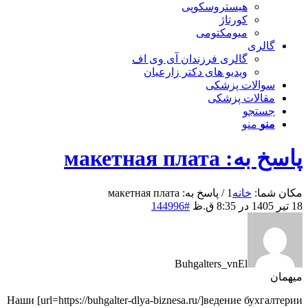
هیستروسکوپی
کورتاژ
میومکتومی
گالری
گالری فرزندان آی وی اف
ویدیو های دکتر زارعیان
سوالات پزشکی
مقالات پزشکی
جستجو
منو
منو
پاسخ به: макетная плата
مکان شما:
خانه
1
/
پاسخ به: макетная плата
18 تیر 1405 در 8:35 ق.ظ
#144996
Buhgalters_vnEl
میهمان
Наши [url=https://buhgalter-dlya-biznesa.ru/]ведение бухгалтерии