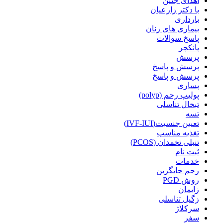
اهدای جنین
با دکتر زارعیان
بارداری
بیماری های زنان
پاسخ سوالات
پانکچر
پرسش
پرسش و پاسخ
پرسش و پاسخ
پساری
پولیپ رحم (polyp)
تبخال تناسلی
تسه
تعیین جنسیت(IVF-IUI)
تغذیه مناسب
تنبلی تخمدان (PCOS)
ثبت نام
خدمات
رحم جایگزین
روش PGD
زایمان
زگیل تناسلی
سرکلاژ
سفر