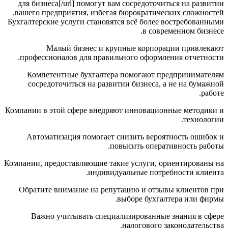
для бизнеса[/url] помогут вам сосредоточиться на развитии
вашего предприятия, избегая бюрократических сложностей.
Бухгалтерские услуги становятся всё более востребованными
в современном бизнесе.
Малый бизнес и крупные корпорации привлекают
профессионалов для правильного оформления отчетности.
Компетентные бухгалтера помогают предпринимателям
сосредоточиться на развитии бизнеса, а не на бумажной
работе.
Компании в этой сфере внедряют инновационные методики и
технологии.
Автоматизация помогает снизить вероятность ошибок и
повысить оперативность работы.
Компании, предоставляющие такие услуги, ориентированы на
индивидуальные потребности клиента.
Обратите внимание на репутацию и отзывы клиентов при
выборе бухгалтера или фирмы.
Важно учитывать специализированные знания в сфере
налогового законодательства.