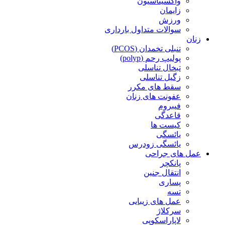
واکسیناسیون
زایمان
ورزش
سوالات متداول بارداری
زنان
تنبلی تخمدان (PCOS)
پولیپ رحم (polyp)
تبخال تناسلی
زگیل تناسلی
سقط های مکرر
عفونت های زنان
فیبروم
قاعدگی
کیست ها
یائسگی
یائسگی زودرس
عمل های جراحی
پانکچر
انتقال جنین
پساری
تسه
عمل های زیبایی
سرکلاژ
لاپاراسکوپی