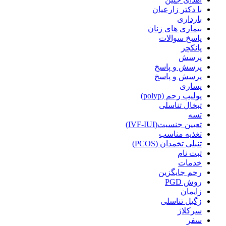
با دکتر زارعیان
بارداری
بیماری های زنان
پاسخ سوالات
پانکچر
پرسش
پرسش و پاسخ
پرسش و پاسخ
پساری
پولیپ رحم (polyp)
تبخال تناسلی
تسه
تعیین جنسیت(IVF-IUI)
تغذیه مناسب
تنبلی تخمدان (PCOS)
ثبت نام
خدمات
رحم جایگزین
روش PGD
زایمان
زگیل تناسلی
سرکلاژ
سفر