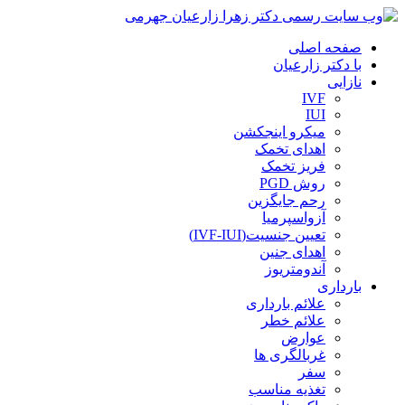
صفحه اصلی
با دکتر زارعیان
نازایی
IVF
IUI
میکرو اینجکشن
اهدای تخمک
فریز تخمک
روش PGD
رحم جایگزین
آزواسپرمیا
تعیین جنسیت(IVF-IUI)
اهدای جنین
آندومتریوز
بارداری
علائم بارداری
علائم خطر
عوارض
غربالگری ها
سفر
تغذیه مناسب