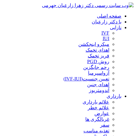
صفحه اصلی
با دکتر زارعیان
نازایی
IVF
IUI
میکرو اینجکشن
اهدای تخمک
فریز تخمک
روش PGD
رحم جایگزین
آزواسپرمیا
تعیین جنسیت(IVF-IUI)
اهدای جنین
آندومتریوز
بارداری
علائم بارداری
علائم خطر
عوارض
غربالگری ها
سفر
تغذیه مناسب