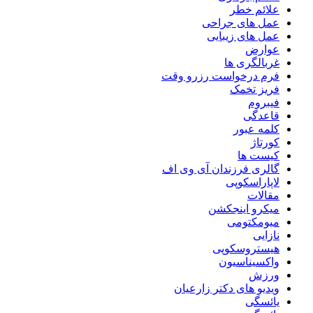
علائم خطر
عمل های جراحی
عمل های زیبایی
عوارض
غربالگری ها
فرم درخواست رزرو وقت
فریز تخمک
فیبروم
قاعدگی
کلمه عبور
کورتاژ
کیست ها
گالری فرزندان آی وی اف
لاپاراسکوپی
مقالات
میکرو اینجکشن
میومکتومی
نازایی
هیستروسکوپی
واکسیناسیون
ورزش
ویدیو های دکتر زارعیان
یائسگی