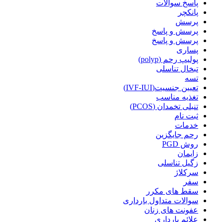
پاسخ سوالات
پانکچر
پرسش
پرسش و پاسخ
پرسش و پاسخ
پساری
پولیپ رحم (polyp)
تبخال تناسلی
تسه
تعیین جنسیت(IVF-IUI)
تغذیه مناسب
تنبلی تخمدان (PCOS)
ثبت نام
خدمات
رحم جایگزین
روش PGD
زایمان
زگیل تناسلی
سرکلاژ
سفر
سقط های مکرر
سوالات متداول بارداری
عفونت های زنان
علائم بارداری