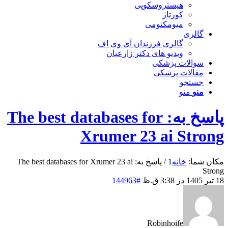
هیستروسکوپی
کورتاژ
میومکتومی
گالری
گالری فرزندان آی وی اف
ویدیو های دکتر زارعیان
سوالات پزشکی
مقالات پزشکی
جستجو
منو
منو
پاسخ به: The best databases for
Xrumer 23 ai Strong
مکان شما:
خانه
1
/
پاسخ به: The best databases for Xrumer 23 ai
Strong
18 تیر 1405 در 3:38 ق.ظ
#144963
Robinhoife