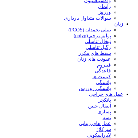
واکسیناسیون
زایمان
ورزش
سوالات متداول بارداری
زنان
تنبلی تخمدان (PCOS)
پولیپ رحم (polyp)
تبخال تناسلی
زگیل تناسلی
سقط های مکرر
عفونت های زنان
فیبروم
قاعدگی
کیست ها
یائسگی
یائسگی زودرس
عمل های جراحی
پانکچر
انتقال جنین
پساری
تسه
عمل های زیبایی
سرکلاژ
لاپاراسکوپی