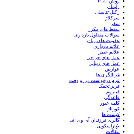
روش PGD
زایمان
زگیل تناسلی
سرکلاژ
سفر
سقط های مکرر
سوالات متداول بارداری
عفونت های زنان
علائم بارداری
علائم خطر
عمل های جراحی
عمل های زیبایی
عوارض
غربالگری ها
فرم درخواست رزرو وقت
فریز تخمک
فیبروم
قاعدگی
کلمه عبور
کورتاژ
کیست ها
گالری فرزندان آی وی اف
لاپاراسکوپی
مقالات