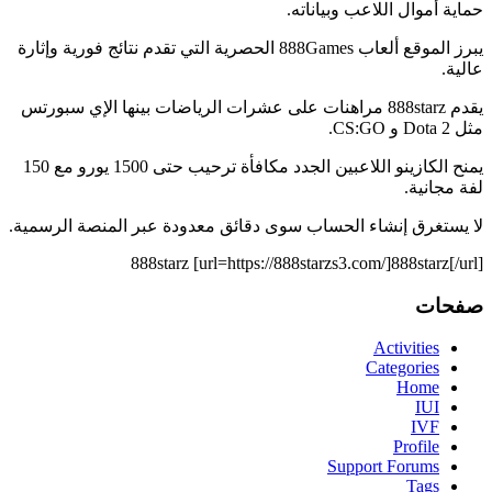
حماية أموال اللاعب وبياناته.
يبرز الموقع ألعاب 888Games الحصرية التي تقدم نتائج فورية وإثارة
عالية.
يقدم 888starz مراهنات على عشرات الرياضات بينها الإي سبورتس
مثل Dota 2 و CS:GO.
يمنح الكازينو اللاعبين الجدد مكافأة ترحيب حتى 1500 يورو مع 150
لفة مجانية.
لا يستغرق إنشاء الحساب سوى دقائق معدودة عبر المنصة الرسمية.
888starz [url=https://888starzs3.com/]888starz[/url]
صفحات
Activities
Categories
Home
IUI
IVF
Profile
Support Forums
Tags