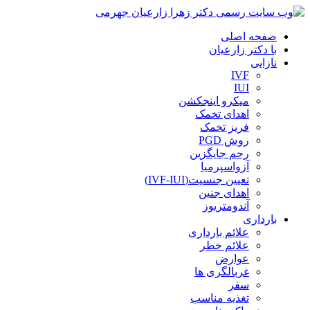
صفحه اصلی
با دکتر زارعیان
نازایی
IVF
IUI
میکرو اینجکشن
اهدای تخمک
فریز تخمک
روش PGD
رحم جایگزین
آزواسپرمیا
تعیین جنسیت(IVF-IUI)
اهدای جنین
آندومتریوز
بارداری
علائم بارداری
علائم خطر
عوارض
غربالگری ها
سفر
تغذیه مناسب