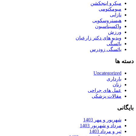
میکرو اینجکشن
میومکتومی
نازایی
هیستروسکوپی
واکسیناسیون
ورزش
ویدیو های دکتر زارعیان
یائسگی
یائسگی زودرس
دسته ها
Uncategorized
بارداری
زنان
عمل های جراحی
مقالات پزشکی
بایگانی
شهریور و مهر 1403
مرداد و شهریور 1403
تیر و مرداد 1403