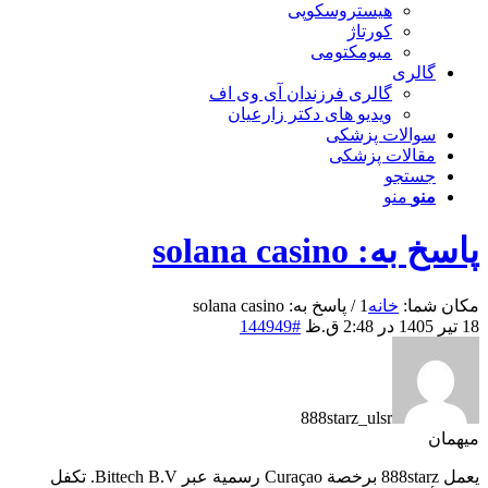
هیستروسکوپی
کورتاژ
میومکتومی
گالری
گالری فرزندان آی وی اف
ویدیو های دکتر زارعیان
سوالات پزشکی
مقالات پزشکی
جستجو
منو
منو
پاسخ به: solana casino
مکان شما:
خانه
1
/
پاسخ به: solana casino
18 تیر 1405 در 2:48 ق.ظ
#144949
888starz_ulsr
میهمان
يعمل 888starz برخصة Curaçao رسمية عبر Bittech B.V. تكفل