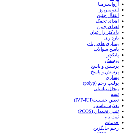
آزواسپرمیا
آندومتریوز
انتقال جنین
اهدای تخمک
اهدای جنین
با دکتر زارعیان
بارداری
بیماری های زنان
پاسخ سوالات
پانکچر
پرسش
پرسش و پاسخ
پرسش و پاسخ
پساری
پولیپ رحم (polyp)
تبخال تناسلی
تسه
تعیین جنسیت(IVF-IUI)
تغذیه مناسب
تنبلی تخمدان (PCOS)
ثبت نام
خدمات
رحم جایگزین