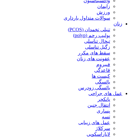
واکسیناسیون
زایمان
ورزش
سوالات متداول بارداری
زنان
تنبلی تخمدان (PCOS)
پولیپ رحم (polyp)
تبخال تناسلی
زگیل تناسلی
سقط های مکرر
عفونت های زنان
فیبروم
قاعدگی
کیست ها
یائسگی
یائسگی زودرس
عمل های جراحی
پانکچر
انتقال جنین
پساری
تسه
عمل های زیبایی
سرکلاژ
لاپاراسکوپی