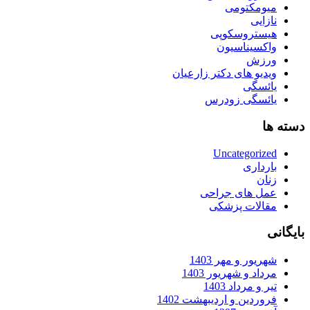
میومکتومی
نازایی
هیستروسکوپی
واکسیناسیون
ورزش
ویدیو های دکتر زارعیان
یائسگی
یائسگی زودرس
دسته ها
Uncategorized
بارداری
زنان
عمل های جراحی
مقالات پزشکی
بایگانی
شهریور و مهر 1403
مرداد و شهریور 1403
تیر و مرداد 1403
فروردین و اردیبهشت 1402