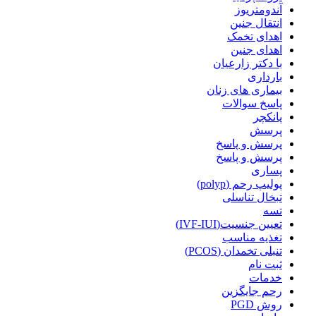
آندومتریوز
انتقال جنین
اهدای تخمک
اهدای جنین
با دکتر زارعیان
بارداری
بیماری های زنان
پاسخ سوالات
پانکچر
پرسش
پرسش و پاسخ
پرسش و پاسخ
پساری
پولیپ رحم (polyp)
تبخال تناسلی
تسه
تعیین جنسیت(IVF-IUI)
تغذیه مناسب
تنبلی تخمدان (PCOS)
ثبت نام
خدمات
رحم جایگزین
روش PGD