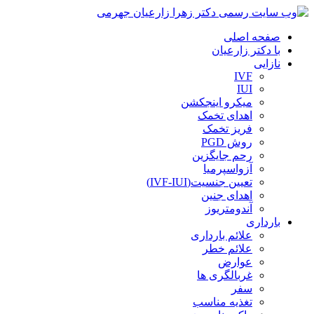
صفحه اصلی
با دکتر زارعیان
نازایی
IVF
IUI
میکرو اینجکشن
اهدای تخمک
فریز تخمک
روش PGD
رحم جایگزین
آزواسپرمیا
تعیین جنسیت(IVF-IUI)
اهدای جنین
آندومتریوز
بارداری
علائم بارداری
علائم خطر
عوارض
غربالگری ها
سفر
تغذیه مناسب