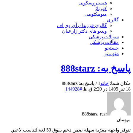
هیستروسکوپی
کورتاژ
میومکتومی
گالری
گالری فرزندان آی وی اف
ویدیو های دکتر زارعیان
سوالات پزشکی
مقالات پزشکی
جستجو
منو
منو
پاسخ به: 888starz
مکان شما:
خانه
1
/
پاسخ به: 888starz
18 تیر 1405 در 2:20 ق.ظ
#144928
888starz_rasr
میهمان
تتوفر واجهة معرّبة سهلة ضمن دعم يفوق 50 لغة لتناسب لاعبي