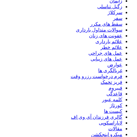
زایمان
زگیل تناسلی
سرکلاژ
سفر
سقط های مکرر
سوالات متداول بارداری
عفونت های زنان
علائم بارداری
علائم خطر
عمل های جراحی
عمل های زیبایی
عوارض
غربالگری ها
فرم درخواست رزرو وقت
فریز تخمک
فیبروم
قاعدگی
کلمه عبور
کورتاژ
کیست ها
گالری فرزندان آی وی اف
لاپاراسکوپی
مقالات
میکرو اینجکشن