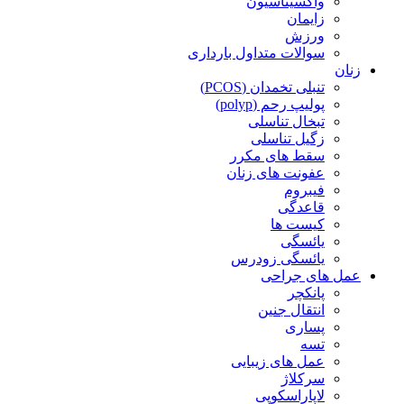
واکسیناسیون
زایمان
ورزش
سوالات متداول بارداری
زنان
تنبلی تخمدان (PCOS)
پولیپ رحم (polyp)
تبخال تناسلی
زگیل تناسلی
سقط های مکرر
عفونت های زنان
فیبروم
قاعدگی
کیست ها
یائسگی
یائسگی زودرس
عمل های جراحی
پانکچر
انتقال جنین
پساری
تسه
عمل های زیبایی
سرکلاژ
لاپاراسکوپی