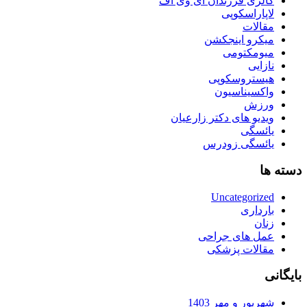
گالری فرزندان آی وی اف
لاپاراسکوپی
مقالات
میکرو اینجکشن
میومکتومی
نازایی
هیستروسکوپی
واکسیناسیون
ورزش
ویدیو های دکتر زارعیان
یائسگی
یائسگی زودرس
دسته ها
Uncategorized
بارداری
زنان
عمل های جراحی
مقالات پزشکی
بایگانی
شهریور و مهر 1403