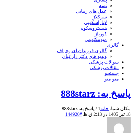
تسه
عمل های زیبایی
سرکلاژ
لاپاراسکوپی
هیستروسکوپی
کورتاژ
میومکتومی
گالری
گالری فرزندان آی وی اف
ویدیو های دکتر زارعیان
سوالات پزشکی
مقالات پزشکی
جستجو
منو
منو
پاسخ به: 888starz
مکان شما:
خانه
1
/
پاسخ به: 888starz
18 تیر 1405 در 2:13 ق.ظ
#144926