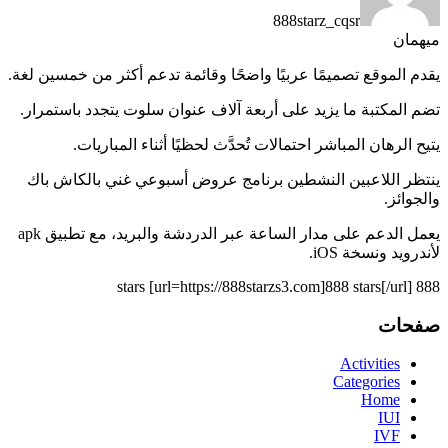
888starz_cqsr
میهمان
يقدم الموقع تصميمًا عربيًا واضحًا وقائمة تدعم أكثر من خمسين لغة.
تضم المكتبة ما يزيد على أربعة آلاف عنوان سلوت يتجدد باستمرار.
يتيح الرهان المباشر احتمالات تُحدَّث لحظيًا أثناء المباريات.
ينتظر اللاعبين النشطين برنامج عروض أسبوعي غني بالكاش باك
والجوائز.
يعمل الدعم على مدار الساعة عبر الدردشة والبريد، مع تطبيق apk
لأندرويد ونسخة iOS.
888 stars [url=https://888starzs3.com]888 stars[/url]
صفحات
Activities
Categories
Home
IUI
IVF