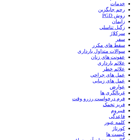
خدمات
رحم جایگزین
روش PGD
زایمان
زگیل تناسلی
سرکلاژ
سفر
سقط های مکرر
سوالات متداول بارداری
عفونت های زنان
علائم بارداری
علائم خطر
عمل های جراحی
عمل های زیبایی
عوارض
غربالگری ها
فرم درخواست رزرو وقت
فریز تخمک
فیبروم
قاعدگی
کلمه عبور
کورتاژ
کیست ها