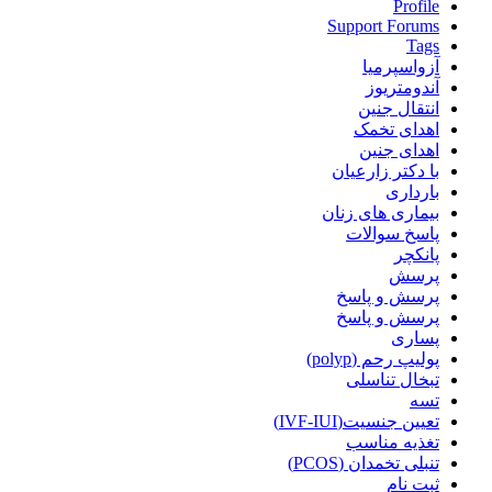
Profile
Support Forums
Tags
آزواسپرمیا
آندومتریوز
انتقال جنین
اهدای تخمک
اهدای جنین
با دکتر زارعیان
بارداری
بیماری های زنان
پاسخ سوالات
پانکچر
پرسش
پرسش و پاسخ
پرسش و پاسخ
پساری
پولیپ رحم (polyp)
تبخال تناسلی
تسه
تعیین جنسیت(IVF-IUI)
تغذیه مناسب
تنبلی تخمدان (PCOS)
ثبت نام