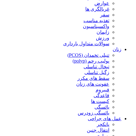
عوارض
غربالگری ها
سفر
تغذیه مناسب
واکسیناسیون
زایمان
ورزش
سوالات متداول بارداری
زنان
تنبلی تخمدان (PCOS)
پولیپ رحم (polyp)
تبخال تناسلی
زگیل تناسلی
سقط های مکرر
عفونت های زنان
فیبروم
قاعدگی
کیست ها
یائسگی
یائسگی زودرس
عمل های جراحی
پانکچر
انتقال جنین
پساری