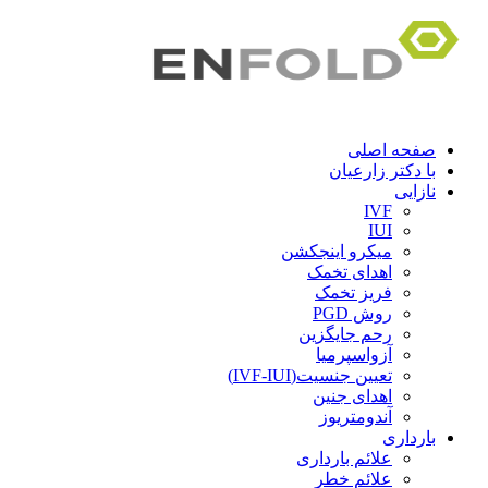
صفحه اصلی
با دکتر زارعیان
نازایی
IVF
IUI
میکرو اینجکشن
اهدای تخمک
فریز تخمک
روش PGD
رحم جایگزین
آزواسپرمیا
تعیین جنسیت(IVF-IUI)
اهدای جنین
آندومتریوز
بارداری
علائم بارداری
علائم خطر