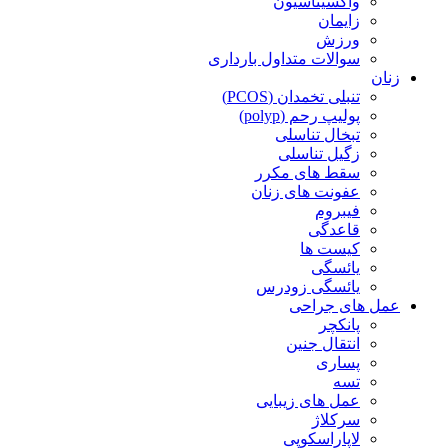
واکسیناسیون
زایمان
ورزش
سوالات متداول بارداری
زنان
تنبلی تخمدان (PCOS)
پولیپ رحم (polyp)
تبخال تناسلی
زگیل تناسلی
سقط های مکرر
عفونت های زنان
فیبروم
قاعدگی
کیست ها
یائسگی
یائسگی زودرس
عمل های جراحی
پانکچر
انتقال جنین
پساری
تسه
عمل های زیبایی
سرکلاژ
لاپاراسکوپی