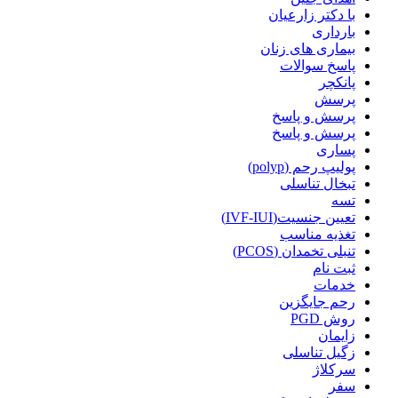
با دکتر زارعیان
بارداری
بیماری های زنان
پاسخ سوالات
پانکچر
پرسش
پرسش و پاسخ
پرسش و پاسخ
پساری
پولیپ رحم (polyp)
تبخال تناسلی
تسه
تعیین جنسیت(IVF-IUI)
تغذیه مناسب
تنبلی تخمدان (PCOS)
ثبت نام
خدمات
رحم جایگزین
روش PGD
زایمان
زگیل تناسلی
سرکلاژ
سفر