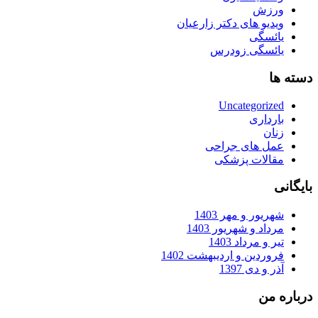
ورزش
ویدیو های دکتر زارعیان
یائسگی
یائسگی زودرس
دسته ها
Uncategorized
بارداری
زنان
عمل های جراحی
مقالات پزشکی
بایگانی
شهریور و مهر 1403
مرداد و شهریور 1403
تیر و مرداد 1403
فروردین و اردیبهشت 1402
آذر و دی 1397
درباره من