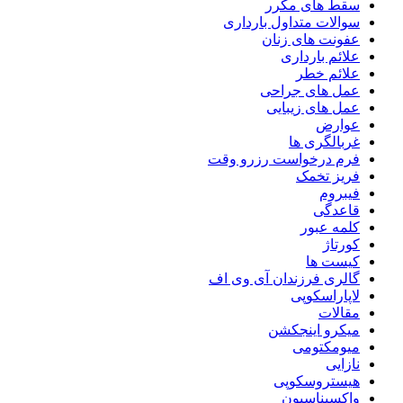
سقط های مکرر
سوالات متداول بارداری
عفونت های زنان
علائم بارداری
علائم خطر
عمل های جراحی
عمل های زیبایی
عوارض
غربالگری ها
فرم درخواست رزرو وقت
فریز تخمک
فیبروم
قاعدگی
کلمه عبور
کورتاژ
کیست ها
گالری فرزندان آی وی اف
لاپاراسکوپی
مقالات
میکرو اینجکشن
میومکتومی
نازایی
هیستروسکوپی
واکسیناسیون