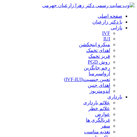
صفحه اصلی
با دکتر زارعیان
نازایی
IVF
IUI
میکرو اینجکشن
اهدای تخمک
فریز تخمک
روش PGD
رحم جایگزین
آزواسپرمیا
تعیین جنسیت(IVF-IUI)
اهدای جنین
آندومتریوز
بارداری
علائم بارداری
علائم خطر
عوارض
غربالگری ها
سفر
تغذیه مناسب