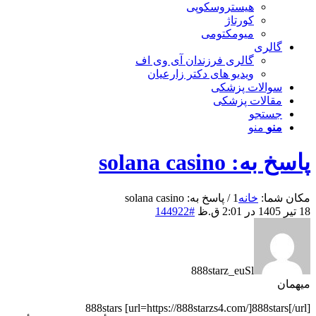
هیستروسکوپی
کورتاژ
میومکتومی
گالری
گالری فرزندان آی وی اف
ویدیو های دکتر زارعیان
سوالات پزشکی
مقالات پزشکی
جستجو
منو
منو
پاسخ به: solana casino
مکان شما:
خانه
1
/
پاسخ به: solana casino
18 تیر 1405 در 2:01 ق.ظ
#144922
888starz_euSl
میهمان
888stars [url=https://888starzs4.com/]888stars[/url]