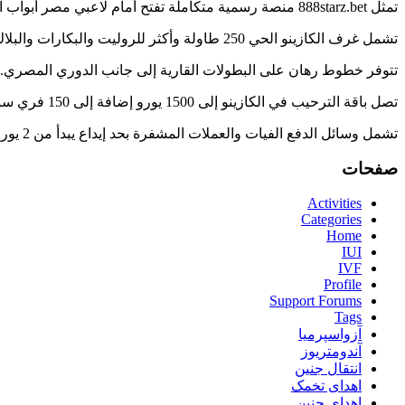
تمثل 888starz.bet منصة رسمية متكاملة تفتح أمام لاعبي مصر أبواب الكازينو والرهان الرياضي معًا.
تشمل غرف الكازينو الحي 250 طاولة وأكثر للروليت والبكارات والبلاك جاك.
تتوفر خطوط رهان على البطولات القارية إلى جانب الدوري المصري.
تصل باقة الترحيب في الكازينو إلى 1500 يورو إضافة إلى 150 فري سبين.
تشمل وسائل الدفع الفيات والعملات المشفرة بحد إيداع يبدأ من 2 يورو.
صفحات
Activities
Categories
Home
IUI
IVF
Profile
Support Forums
Tags
آزواسپرمیا
آندومتریوز
انتقال جنین
اهدای تخمک
اهدای جنین