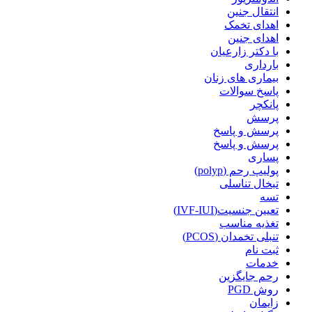
انتقال جنین
اهدای تخمک
اهدای جنین
با دکتر زارعیان
بارداری
بیماری های زنان
پاسخ سوالات
پانکچر
پرسش
پرسش و پاسخ
پرسش و پاسخ
پساری
پولیپ رحم (polyp)
تبخال تناسلی
تسه
تعیین جنسیت(IVF-IUI)
تغذیه مناسب
تنبلی تخمدان (PCOS)
ثبت نام
خدمات
رحم جایگزین
روش PGD
زایمان