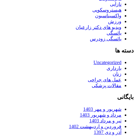
نازایی
هیستروسکوپی
واکسیناسیون
ورزش
ویدیو های دکتر زارعیان
یائسگی
یائسگی زودرس
دسته ها
Uncategorized
بارداری
زنان
عمل های جراحی
مقالات پزشکی
بایگانی
شهریور و مهر 1403
مرداد و شهریور 1403
تیر و مرداد 1403
فروردین و اردیبهشت 1402
آذر و دی 1397