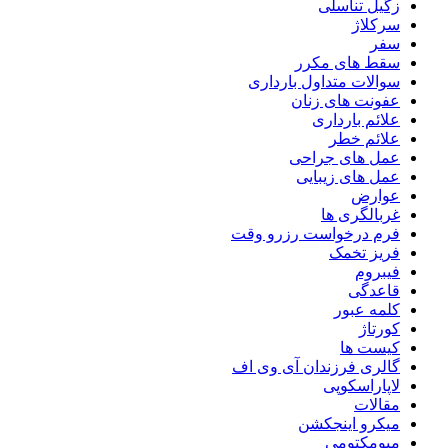
زگیل تناسلی
سرکلاژ
سفر
سقط های مکرر
سوالات متداول بارداری
عفونت های زنان
علائم بارداری
علائم خطر
عمل های جراحی
عمل های زیبایی
عوارض
غربالگری ها
فرم درخواست رزرو وقت
فریز تخمک
فیبروم
قاعدگی
کلمه عبور
کورتاژ
کیست ها
گالری فرزندان آی وی اف
لاپاراسکوپی
مقالات
میکرو اینجکشن
میومکتومی