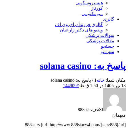
هیستروسکوپی
کورتاژ
میومکتومی
گالری
گالری فرزندان آی وی اف
ویدیو های دکتر زارعیان
سوالات پزشکی
مقالات پزشکی
جستجو
منو
منو
پاسخ به: solana casino
مکان شما:
خانه
1
/
پاسخ به: solana casino
18 تیر 1405 در 1:50 ق.ظ
#144909
888starz_eaSl
میهمان
888stars [url=http://www.888starzs4.com/]starz888[/url]