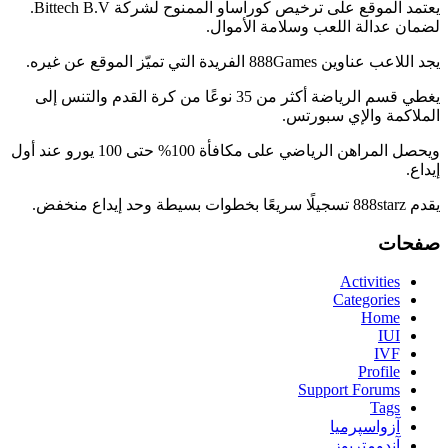
يعتمد الموقع على ترخيص كوراساو الممنوح لشركة Bittech B.V.
لضمان عدالة اللعب وسلامة الأموال.
يجد اللاعب عناوين 888Games الفريدة التي تميّز الموقع عن غيره.
يغطي قسم الرياضة أكثر من 35 نوعًا من كرة القدم والتنس إلى
الملاكمة والإي سبورتس.
ويحصل المراهن الرياضي على مكافأة 100% حتى 100 يورو عند أول
إيداع.
يقدم 888starz تسجيلًا سريعًا بخطوات بسيطة وحد إيداع منخفض.
صفحات
Activities
Categories
Home
IUI
IVF
Profile
Support Forums
Tags
آزواسپرمیا
آندومتریوز