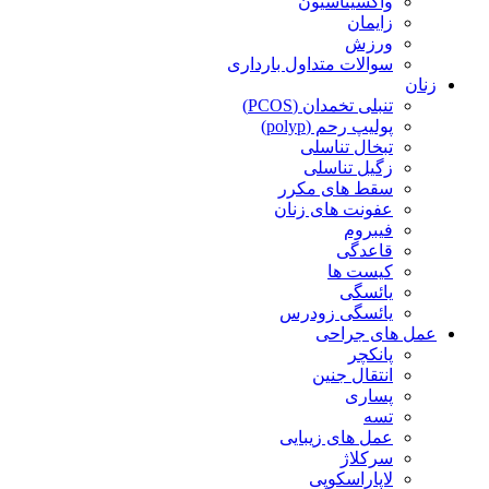
واکسیناسیون
زایمان
ورزش
سوالات متداول بارداری
زنان
تنبلی تخمدان (PCOS)
پولیپ رحم (polyp)
تبخال تناسلی
زگیل تناسلی
سقط های مکرر
عفونت های زنان
فیبروم
قاعدگی
کیست ها
یائسگی
یائسگی زودرس
عمل های جراحی
پانکچر
انتقال جنین
پساری
تسه
عمل های زیبایی
سرکلاژ
لاپاراسکوپی