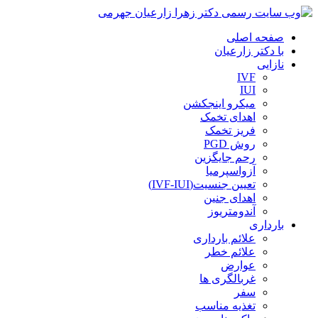
صفحه اصلی
با دکتر زارعیان
نازایی
IVF
IUI
میکرو اینجکشن
اهدای تخمک
فریز تخمک
روش PGD
رحم جایگزین
آزواسپرمیا
تعیین جنسیت(IVF-IUI)
اهدای جنین
آندومتریوز
بارداری
علائم بارداری
علائم خطر
عوارض
غربالگری ها
سفر
تغذیه مناسب