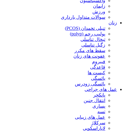
واکسیناسیون
زایمان
ورزش
سوالات متداول بارداری
زنان
تنبلی تخمدان (PCOS)
پولیپ رحم (polyp)
تبخال تناسلی
زگیل تناسلی
سقط های مکرر
عفونت های زنان
فیبروم
قاعدگی
کیست ها
یائسگی
یائسگی زودرس
عمل های جراحی
پانکچر
انتقال جنین
پساری
تسه
عمل های زیبایی
سرکلاژ
لاپاراسکوپی