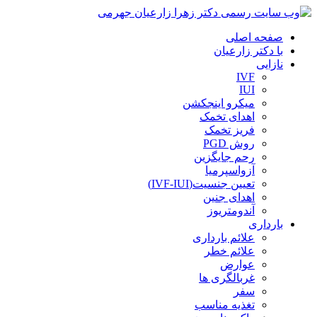
صفحه اصلی
با دکتر زارعیان
نازایی
IVF
IUI
میکرو اینجکشن
اهدای تخمک
فریز تخمک
روش PGD
رحم جایگزین
آزواسپرمیا
تعیین جنسیت(IVF-IUI)
اهدای جنین
آندومتریوز
بارداری
علائم بارداری
علائم خطر
عوارض
غربالگری ها
سفر
تغذیه مناسب