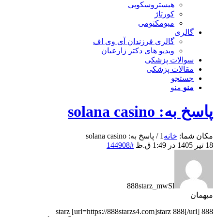
هیستروسکوپی
کورتاژ
میومکتومی
گالری
گالری فرزندان آی وی اف
ویدیو های دکتر زارعیان
سوالات پزشکی
مقالات پزشکی
جستجو
منو
منو
پاسخ به: solana casino
مکان شما:
خانه
1
/
پاسخ به: solana casino
18 تیر 1405 در 1:49 ق.ظ
#144908
888starz_mwSl
میهمان
888 starz [url=https://888starzs4.com]starz 888[/url]