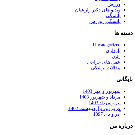
ورزش
ویدیو های دکتر زارعیان
یائسگی
یائسگی زودرس
دسته ها
Uncategorized
بارداری
زنان
عمل های جراحی
مقالات پزشکی
بایگانی
شهریور و مهر 1403
مرداد و شهریور 1403
تیر و مرداد 1403
فروردین و اردیبهشت 1402
آذر و دی 1397
درباره من