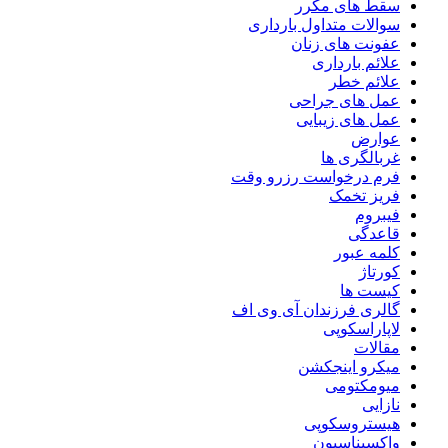
سقط های مکرر
سوالات متداول بارداری
عفونت های زنان
علائم بارداری
علائم خطر
عمل های جراحی
عمل های زیبایی
عوارض
غربالگری ها
فرم درخواست رزرو وقت
فریز تخمک
فیبروم
قاعدگی
کلمه عبور
کورتاژ
کیست ها
گالری فرزندان آی وی اف
لاپاراسکوپی
مقالات
میکرو اینجکشن
میومکتومی
نازایی
هیستروسکوپی
واکسیناسیون