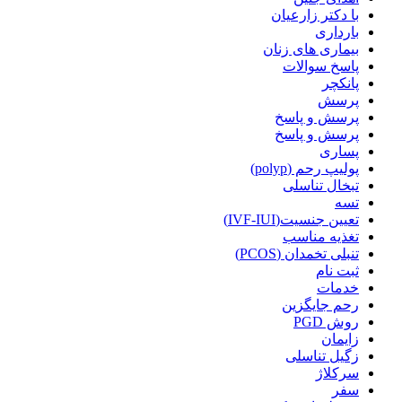
با دکتر زارعیان
بارداری
بیماری های زنان
پاسخ سوالات
پانکچر
پرسش
پرسش و پاسخ
پرسش و پاسخ
پساری
پولیپ رحم (polyp)
تبخال تناسلی
تسه
تعیین جنسیت(IVF-IUI)
تغذیه مناسب
تنبلی تخمدان (PCOS)
ثبت نام
خدمات
رحم جایگزین
روش PGD
زایمان
زگیل تناسلی
سرکلاژ
سفر