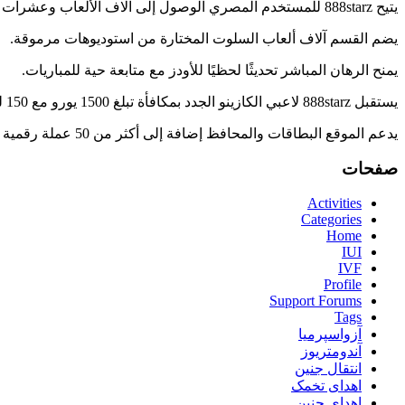
يتيح 888starz للمستخدم المصري الوصول إلى آلاف الألعاب وعشرات الرياضات من حساب واحد.
يضم القسم آلاف ألعاب السلوت المختارة من استوديوهات مرموقة.
يمنح الرهان المباشر تحديثًا لحظيًا للأودز مع متابعة حية للمباريات.
يستقبل 888starz لاعبي الكازينو الجدد بمكافأة تبلغ 1500 يورو مع 150 لفة مجانية.
يدعم الموقع البطاقات والمحافظ إضافة إلى أكثر من 50 عملة رقمية بينها BTC و USDT و ETH.
صفحات
Activities
Categories
Home
IUI
IVF
Profile
Support Forums
Tags
آزواسپرمیا
آندومتریوز
انتقال جنین
اهدای تخمک
اهدای جنین