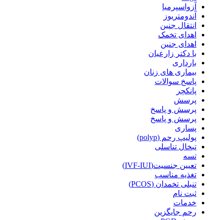
آزواسپرمیا
آندومتریوز
انتقال جنین
اهدای تخمک
اهدای جنین
با دکتر زارعیان
بارداری
بیماری های زنان
پاسخ سوالات
پانکچر
پرسش
پرسش و پاسخ
پرسش و پاسخ
پساری
پولیپ رحم (polyp)
تبخال تناسلی
تسه
تعیین جنسیت(IVF-IUI)
تغذیه مناسب
تنبلی تخمدان (PCOS)
ثبت نام
خدمات
رحم جایگزین