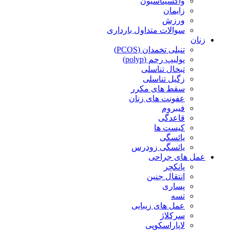
واکسیناسیون
زایمان
ورزش
سوالات متداول بارداری
زنان
تنبلی تخمدان (PCOS)
پولیپ رحم (polyp)
تبخال تناسلی
زگیل تناسلی
سقط های مکرر
عفونت های زنان
فیبروم
قاعدگی
کیست ها
یائسگی
یائسگی زودرس
عمل های جراحی
پانکچر
انتقال جنین
پساری
تسه
عمل های زیبایی
سرکلاژ
لاپاراسکوپی