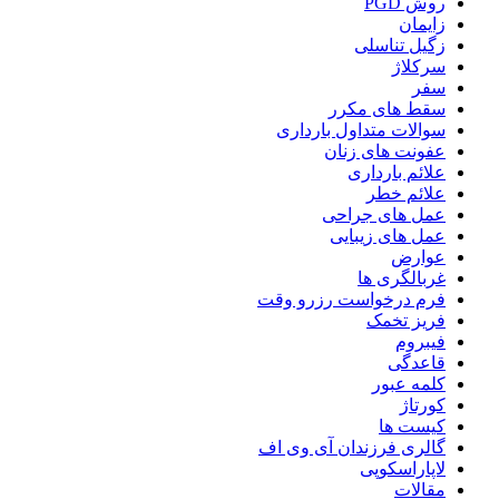
روش PGD
زایمان
زگیل تناسلی
سرکلاژ
سفر
سقط های مکرر
سوالات متداول بارداری
عفونت های زنان
علائم بارداری
علائم خطر
عمل های جراحی
عمل های زیبایی
عوارض
غربالگری ها
فرم درخواست رزرو وقت
فریز تخمک
فیبروم
قاعدگی
کلمه عبور
کورتاژ
کیست ها
گالری فرزندان آی وی اف
لاپاراسکوپی
مقالات