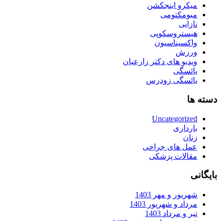
میکرو اینجکشن
میومکتومی
نازایی
هیستروسکوپی
واکسیناسیون
ورزش
ویدیو های دکتر زارعیان
یائسگی
یائسگی زودرس
دسته ها
Uncategorized
بارداری
زنان
عمل های جراحی
مقالات پزشکی
بایگانی
شهریور و مهر 1403
مرداد و شهریور 1403
تیر و مرداد 1403