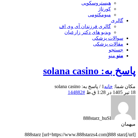
هیستروسکوپی
کورتاژ
میومکتومی
گالری
گالری فرزندان آی وی اف
ویدیو های دکتر زارعیان
سوالات پزشکی
مقالات پزشکی
جستجو
منو
منو
پاسخ به: solana casino
مکان شما:
خانه
1
/
پاسخ به: solana casino
18 تیر 1405 در 1:28 ق.ظ
#144882
888starz_huSl
میهمان
888starz [url=https://www.888starzs4.com]888 starz[/url]