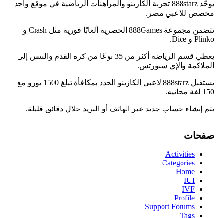
يوحّد 888starz تجربة الكازينو والمراهنات الرياضية في موقع واحد
مخصص للاعبي مصر.
تتضمن مجموعة 888Games الحصرية ألعابًا فورية مثل Crash و
Plinko و Dice.
يغطي قسم الرياضة أكثر من 35 نوعًا من كرة القدم والتنس إلى
الملاكمة والإي سبورتس.
يستقبل 888starz لاعبي الكازينو الجدد بمكافأة تبلغ 1500 يورو مع
150 لفة مجانية.
يتم إنشاء حساب جديد عبر الهاتف أو البريد خلال دقائق قليلة.
صفحات
Activities
Categories
Home
IUI
IVF
Profile
Support Forums
Tags