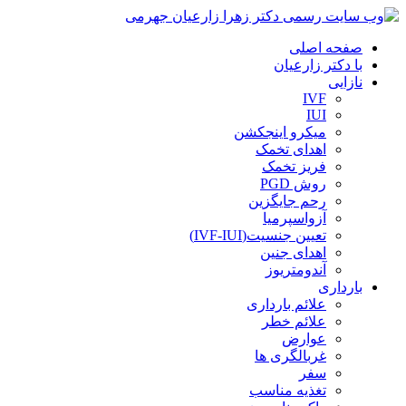
صفحه اصلی
با دکتر زارعیان
نازایی
IVF
IUI
میکرو اینجکشن
اهدای تخمک
فریز تخمک
روش PGD
رحم جایگزین
آزواسپرمیا
تعیین جنسیت(IVF-IUI)
اهدای جنین
آندومتریوز
بارداری
علائم بارداری
علائم خطر
عوارض
غربالگری ها
سفر
تغذیه مناسب