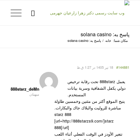
پاسخ به: solana casino
مکان شما:
خانه
/
پاسخ به: solana casino
#144881
18 تیر 1405 در 1:27 ق.ظ
يعمل 888starz تحت رقابة ترخيص
دولي يكفل الشفافية وسرية بيانات
888starz_deMn
المستخدم.
میهمان
يتيح الموقع أكثر من مئتين وخمسين طاولة
مباشرة للروليت والبلاك جاك والبكارات.
888 starz
[url=http://888starzs9.com/]starz
888[/url]
تتغير الأودز في الوقت الفعلي أثناء اللعب