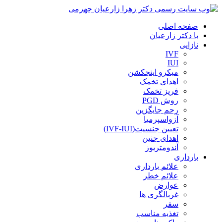
صفحه اصلی
با دکتر زارعیان
نازایی
IVF
IUI
میکرو اینجکشن
اهدای تخمک
فریز تخمک
روش PGD
رحم جایگزین
آزواسپرمیا
تعیین جنسیت(IVF-IUI)
اهدای جنین
آندومتریوز
بارداری
علائم بارداری
علائم خطر
عوارض
غربالگری ها
سفر
تغذیه مناسب