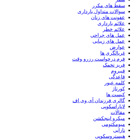
سقط های مکرر
سوالات متداول بارداری
عفونت های زنان
علائم بارداری
علائم خطر
عمل های جراحی
عمل های زیبایی
عوارض
غربالگری ها
فرم درخواست رزرو وقت
فریز تخمک
فیبروم
قاعدگی
کلمه عبور
کورتاژ
کیست ها
گالری فرزندان آی وی اف
لاپاراسکوپی
مقالات
میکرو اینجکشن
میومکتومی
نازایی
هیستروسکوپی