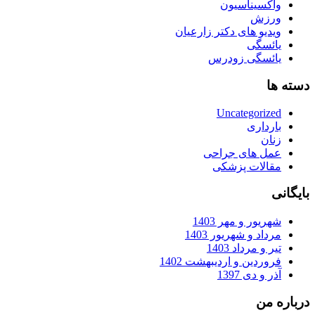
واکسیناسیون
ورزش
ویدیو های دکتر زارعیان
یائسگی
یائسگی زودرس
دسته ها
Uncategorized
بارداری
زنان
عمل های جراحی
مقالات پزشکی
بایگانی
شهریور و مهر 1403
مرداد و شهریور 1403
تیر و مرداد 1403
فروردین و اردیبهشت 1402
آذر و دی 1397
درباره من