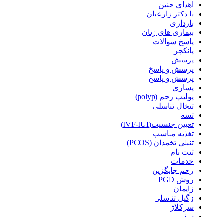
اهدای جنین
با دکتر زارعیان
بارداری
بیماری های زنان
پاسخ سوالات
پانکچر
پرسش
پرسش و پاسخ
پرسش و پاسخ
پساری
پولیپ رحم (polyp)
تبخال تناسلی
تسه
تعیین جنسیت(IVF-IUI)
تغذیه مناسب
تنبلی تخمدان (PCOS)
ثبت نام
خدمات
رحم جایگزین
روش PGD
زایمان
زگیل تناسلی
سرکلاژ
سفر