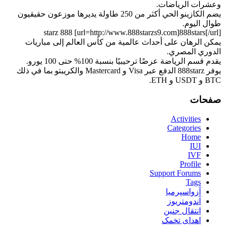
وعشرات الرياضات.
يضم الكازينو الحي أكثر من 250 طاولة يديرها موزعون حقيقيون
طوال اليوم.
starz 888 [url=http://www.888starzs9.com]888stars[/url]
يمكن الرهان على أحداث عالمية من كأس العالم إلى مباريات
الدوري المصري.
يقدم قسم الرياضة عرضًا ترحيبيًا بنسبة 100% حتى 100 يورو.
يوفر 888starz الدفع عبر Visa و Mastercard والكريبتو بما في ذلك
BTC و USDT و ETH.
صفحات
Activities
Categories
Home
IUI
IVF
Profile
Support Forums
Tags
آزواسپرمیا
آندومتریوز
انتقال جنین
اهدای تخمک