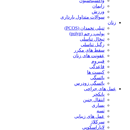
واکسیناسیون
زایمان
ورزش
سوالات متداول بارداری
زنان
تنبلی تخمدان (PCOS)
پولیپ رحم (polyp)
تبخال تناسلی
زگیل تناسلی
سقط های مکرر
عفونت های زنان
فیبروم
قاعدگی
کیست ها
یائسگی
یائسگی زودرس
عمل های جراحی
پانکچر
انتقال جنین
پساری
تسه
عمل های زیبایی
سرکلاژ
لاپاراسکوپی