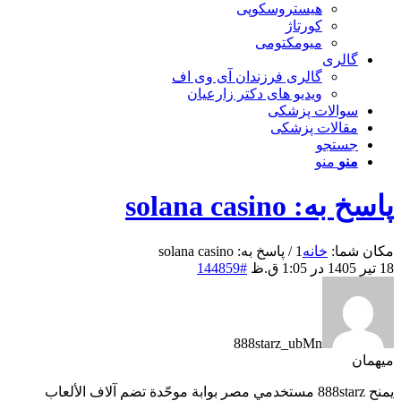
هیستروسکوپی
کورتاژ
میومکتومی
گالری
گالری فرزندان آی وی اف
ویدیو های دکتر زارعیان
سوالات پزشکی
مقالات پزشکی
جستجو
منو
منو
پاسخ به: solana casino
مکان شما:
خانه
1
/
پاسخ به: solana casino
18 تیر 1405 در 1:05 ق.ظ
#144859
888starz_ubMn
میهمان
يمنح 888starz مستخدمي مصر بوابة موحّدة تضم آلاف الألعاب