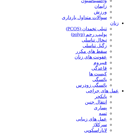
واکسیناسیون
زایمان
ورزش
سوالات متداول بارداری
زنان
تنبلی تخمدان (PCOS)
پولیپ رحم (polyp)
تبخال تناسلی
زگیل تناسلی
سقط های مکرر
عفونت های زنان
فیبروم
قاعدگی
کیست ها
یائسگی
یائسگی زودرس
عمل های جراحی
پانکچر
انتقال جنین
پساری
تسه
عمل های زیبایی
سرکلاژ
لاپاراسکوپی