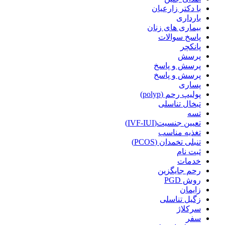
با دکتر زارعیان
بارداری
بیماری های زنان
پاسخ سوالات
پانکچر
پرسش
پرسش و پاسخ
پرسش و پاسخ
پساری
پولیپ رحم (polyp)
تبخال تناسلی
تسه
تعیین جنسیت(IVF-IUI)
تغذیه مناسب
تنبلی تخمدان (PCOS)
ثبت نام
خدمات
رحم جایگزین
روش PGD
زایمان
زگیل تناسلی
سرکلاژ
سفر