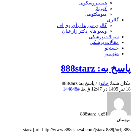
هیستروسکوپی
کورتاژ
میومکتومی
گالری
گالری فرزندان آی وی اف
ویدیو های دکتر زارعیان
سوالات پزشکی
مقالات پزشکی
جستجو
منو
منو
پاسخ به: 888starz
مکان شما:
خانه
1
/
پاسخ به: 888starz
18 تیر 1405 در 12:47 ق.ظ
#144848
888starz_ugSl
میهمان
888 starz [url=http://www.888starzs4.com/]starz 888[/url]