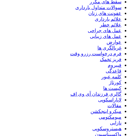
سقط های مکرر
سوالات متداول بارداری
عفونت های زنان
علائم بارداری
علائم خطر
عمل های جراحی
عمل های زیبایی
عوارض
غربالگری ها
فرم درخواست رزرو وقت
فریز تخمک
فیبروم
قاعدگی
کلمه عبور
کورتاژ
کیست ها
گالری فرزندان آی وی اف
لاپاراسکوپی
مقالات
میکرو اینجکشن
میومکتومی
نازایی
هیستروسکوپی
واکسیناسیون