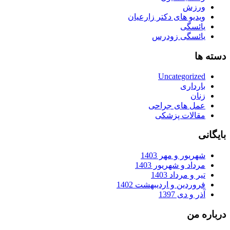
ورزش
ویدیو های دکتر زارعیان
یائسگی
یائسگی زودرس
دسته ها
Uncategorized
بارداری
زنان
عمل های جراحی
مقالات پزشکی
بایگانی
شهریور و مهر 1403
مرداد و شهریور 1403
تیر و مرداد 1403
فروردین و اردیبهشت 1402
آذر و دی 1397
درباره من