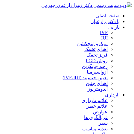
صفحه اصلی
با دکتر زارعیان
نازایی
IVF
IUI
میکرو اینجکشن
اهدای تخمک
فریز تخمک
روش PGD
رحم جایگزین
آزواسپرمیا
تعیین جنسیت(IVF-IUI)
اهدای جنین
آندومتریوز
بارداری
علائم بارداری
علائم خطر
عوارض
غربالگری ها
سفر
تغذیه مناسب