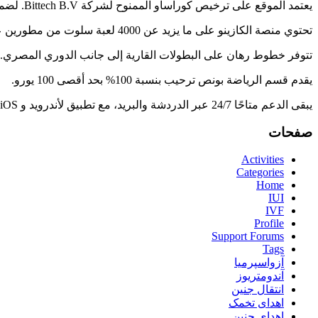
يعتمد الموقع على ترخيص كوراساو الممنوح لشركة Bittech B.V. لضمان عدالة اللعب وسلامة الأموال.
تحتوي منصة الكازينو على ما يزيد عن 4000 لعبة سلوت من مطورين عالميين.
تتوفر خطوط رهان على البطولات القارية إلى جانب الدوري المصري.
يقدم قسم الرياضة بونص ترحيب بنسبة 100% بحد أقصى 100 يورو.
يبقى الدعم متاحًا 24/7 عبر الدردشة والبريد، مع تطبيق لأندرويد و iOS.
صفحات
Activities
Categories
Home
IUI
IVF
Profile
Support Forums
Tags
آزواسپرمیا
آندومتریوز
انتقال جنین
اهدای تخمک
اهدای جنین