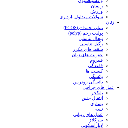
واکسیناسیون
زایمان
ورزش
سوالات متداول بارداری
زنان
تنبلی تخمدان (PCOS)
پولیپ رحم (polyp)
تبخال تناسلی
زگیل تناسلی
سقط های مکرر
عفونت های زنان
فیبروم
قاعدگی
کیست ها
یائسگی
یائسگی زودرس
عمل های جراحی
پانکچر
انتقال جنین
پساری
تسه
عمل های زیبایی
سرکلاژ
لاپاراسکوپی