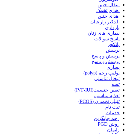
انتقال جنین
اهدای تخمک
اهدای جنین
با دکتر زارعیان
بارداری
بیماری های زنان
پاسخ سوالات
پانکچر
پرسش
پرسش و پاسخ
پرسش و پاسخ
پساری
پولیپ رحم (polyp)
تبخال تناسلی
تسه
تعیین جنسیت(IVF-IUI)
تغذیه مناسب
تنبلی تخمدان (PCOS)
ثبت نام
خدمات
رحم جایگزین
روش PGD
زایمان