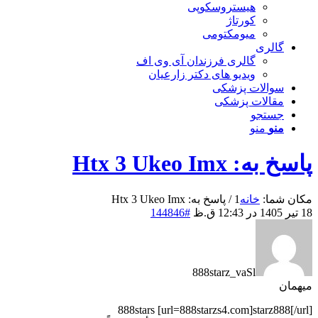
هیستروسکوپی
کورتاژ
میومکتومی
گالری
گالری فرزندان آی وی اف
ویدیو های دکتر زارعیان
سوالات پزشکی
مقالات پزشکی
جستجو
منو
منو
پاسخ به: Htx 3 Ukeo Imx
مکان شما:
خانه
1
/
پاسخ به: Htx 3 Ukeo Imx
18 تیر 1405 در 12:43 ق.ظ
#144846
888starz_vaSl
میهمان
888stars [url=888starzs4.com]starz888[/url]