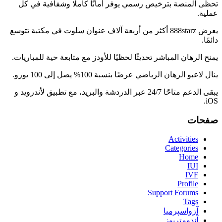
تحظى المنصة بترخيص رسمي يوفر أمانًا كاملًا وشفافية في كل
عملية.
يعرض 888starz أكثر من أربعة آلاف عنوان سلوت في مكتبة تتوسع
دائمًا.
يمنح الرهان المباشر تحديثًا لحظيًا للأودز مع متابعة حية للمباريات.
ينال لاعبو الرهان الرياضي عرضًا بنسبة 100% يصل إلى 100 يورو.
يبقى الدعم متاحًا 24/7 عبر الدردشة والبريد، مع تطبيق لأندرويد و
iOS.
صفحات
Activities
Categories
Home
IUI
IVF
Profile
Support Forums
Tags
آزواسپرمیا
آندومتریوز