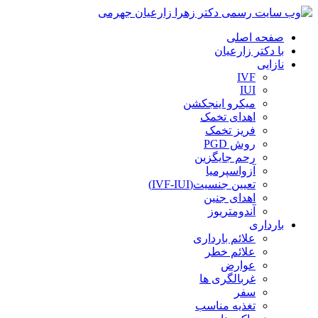
صفحه اصلی
با دکتر زارعیان
نازایی
IVF
IUI
میکرو اینجکشن
اهدای تخمک
فریز تخمک
روش PGD
رحم جایگزین
آزواسپرمیا
تعیین جنسیت(IVF-IUI)
اهدای جنین
آندومتریوز
بارداری
علائم بارداری
علائم خطر
عوارض
غربالگری ها
سفر
تغذیه مناسب