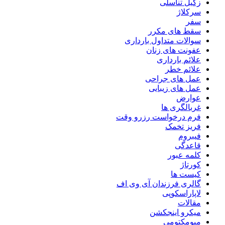
زگیل تناسلی
سرکلاژ
سفر
سقط های مکرر
سوالات متداول بارداری
عفونت های زنان
علائم بارداری
علائم خطر
عمل های جراحی
عمل های زیبایی
عوارض
غربالگری ها
فرم درخواست رزرو وقت
فریز تخمک
فیبروم
قاعدگی
کلمه عبور
کورتاژ
کیست ها
گالری فرزندان آی وی اف
لاپاراسکوپی
مقالات
میکرو اینجکشن
میومکتومی