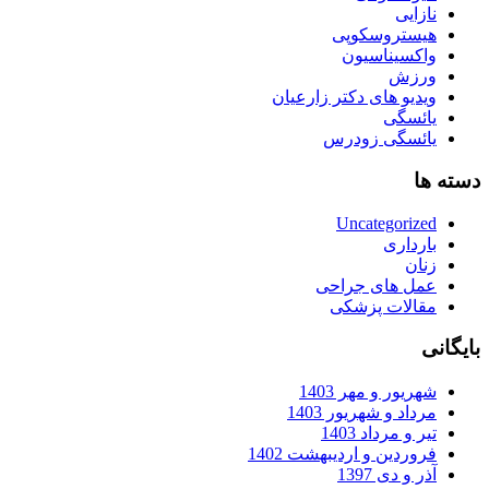
نازایی
هیستروسکوپی
واکسیناسیون
ورزش
ویدیو های دکتر زارعیان
یائسگی
یائسگی زودرس
دسته ها
Uncategorized
بارداری
زنان
عمل های جراحی
مقالات پزشکی
بایگانی
شهریور و مهر 1403
مرداد و شهریور 1403
تیر و مرداد 1403
فروردین و اردیبهشت 1402
آذر و دی 1397