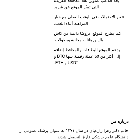
يجد اللاعب عناوين 888Games الفريدة
التي تميّز الموقع عن غيره.
تتغير الاحتمالات في الوقت الفعلي مع خيار
المراهنة أثناء اللعب.
كما يطرح الموقع عروضًا دائمة من كاش
باك ورهانات مجانية وبطولات.
يدعم الموقع البطاقات والمحافظ إضافة
إلى أكثر من 50 عملة رقمية بينها BTC و
USDT و ETH.
درباره من
خانم دکتر زهرا زارعیان در سال ۱۳۷۱ به عنوان پزشک عمومی از
دانشگاه علوم پزشکی فارغ التحصیل شدند