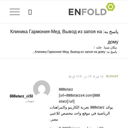
پاسخ به: Клиника Гармония-Мед. Вывод из запоя на
дому
مکان شما:
خانه
/
پاسخ به: Клиника Гармония-Мед. Вывод из запоя на дому...
#۱۴۴۸۴۳
۱۸ تیر ۱۴۰۵ در ۱۲:۴۰ ق.ظ
888starz
[url=888starzs4.com]888
888starz_ciSl
starz[/url]
میهمان
يوحّد 888starz تجربة الكازينو والمراهنات
الرياضية في موقع واحد مخصص للاعبي
مصر.