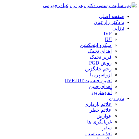
صفحه اصلی
با دکتر زارعیان
نازایی
IVF
IUI
میکرو اینجکشن
اهدای تخمک
فریز تخمک
روش PGD
رحم جایگزین
آزواسپرمیا
تعیین جنسیت(IVF-IUI)
اهدای جنین
آندومتریوز
بارداری
علائم بارداری
علائم خطر
عوارض
غربالگری ها
سفر
تغذیه مناسب