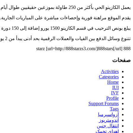
يعمل الكازينو الحي بأكثر من 250 طاولة بموزعين حقيقيين طوال أيام الأسبوع.
يقدم الموقع مراهنة فورية وإحصاءات مباشرة على المباريات الجارية.
يبلغ بونص الترحيب في قسم الكازينو 1500 يورو إضافة إلى 150 دورة مجانية.
تتنوع وسائل الدفع بين الفيات والعملات الرقمية بحد أدنى يبدأ من 2 يورو.
888 starz [url=http://888starzs3.com/]888stars[/url]
صفحات
Activities
Categories
Home
IUI
IVF
Profile
Support Forums
Tags
آزواسپرمیا
آندومتریوز
انتقال جنین
اهدای تخمک