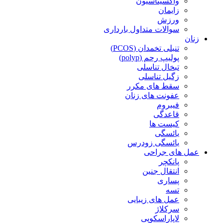
واکسیناسیون
زایمان
ورزش
سوالات متداول بارداری
زنان
تنبلی تخمدان (PCOS)
پولیپ رحم (polyp)
تبخال تناسلی
زگیل تناسلی
سقط های مکرر
عفونت های زنان
فیبروم
قاعدگی
کیست ها
یائسگی
یائسگی زودرس
عمل های جراحی
پانکچر
انتقال جنین
پساری
تسه
عمل های زیبایی
سرکلاژ
لاپاراسکوپی