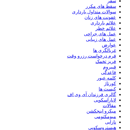
سفر
سقط های مکرر
سوالات متداول بارداری
عفونت های زنان
علائم بارداری
علائم خطر
عمل های جراحی
عمل های زیبایی
عوارض
غربالگری ها
فرم درخواست رزرو وقت
فریز تخمک
فیبروم
قاعدگی
کلمه عبور
کورتاژ
کیست ها
گالری فرزندان آی وی اف
لاپاراسکوپی
مقالات
میکرو اینجکشن
میومکتومی
نازایی
هیستروسکوپی