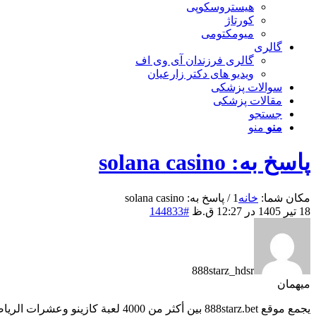
هیستروسکوپی
کورتاژ
میومکتومی
گالری
گالری فرزندان آی وی اف
ویدیو های دکتر زارعیان
سوالات پزشکی
مقالات پزشکی
جستجو
منو
منو
پاسخ به: solana casino
مکان شما:
خانه
1
/
پاسخ به: solana casino
18 تیر 1405 در 12:27 ق.ظ
#144833
888starz_hdsr
میهمان
يجمع موقع 888starz.bet بين أكثر من 4000 لعبة كازينو وعشرات الرياضات في مكان واحد للمستخدم المصري.