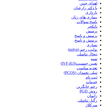
اهدای جنین
با دکتر زارعیان
بارداری
بیماری های زنان
پاسخ سوالات
پانکچر
پرسش
پرسش و پاسخ
پرسش و پاسخ
پساری
پولیپ رحم (polyp)
تبخال تناسلی
تسه
تعیین جنسیت(IVF-IUI)
تغذیه مناسب
تنبلی تخمدان (PCOS)
ثبت نام
خدمات
رحم جایگزین
روش PGD
زایمان
زگیل تناسلی
سرکلاژ